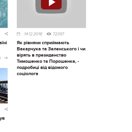
14.12.2018
72397
аїні
Як рівняни сприймають
Вакарчука та Зеленського і чи
вірять в президенство
і
Тимошенко та Порошенка, -
подробиці від відомого
соціолога
ув