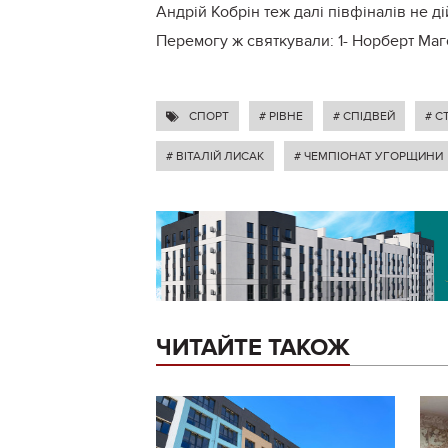
Андрій Кобрін теж далі півфіналів не д
Перемогу ж святкували: 1- Норберт Магош
СПОРТ
# РІВНЕ
# СПІДВЕЙ
# С
# ВІТАЛІЙ ЛИСАК
# ЧЕМПІОНАТ УГОРЩИНИ
ЧИТАЙТЕ ТАКОЖ