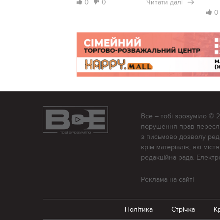
0
0
Читати далі
0
Все – тобі зрозуміло © 
порушення прав переслід
з письмово дозволу редак
крім матеріалів, які міс
редакційна рада. Елект
Реклама на сайті
Політика
Стрічка
К