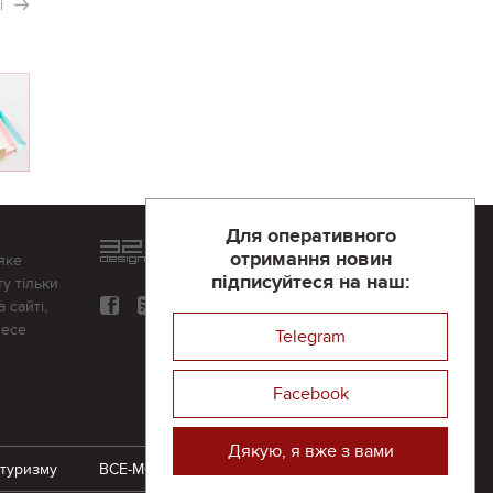
і
Для оперативного
Розроблений та підтримується
отримання новин
яке
в
компанії 32х32
підписуйтеся на наш:
у тільки
 сайті,
несе
Telegram
Facebook
Дякую, я вже з вами
 туризму
ВСЕ-МОЖЛИВО