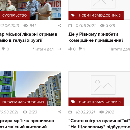
СУСПІЛЬСТВО
НОВИНИ ЗАБУДОВНИКІВ
22.06.2021
941
07.06.2021
3738
ар міської лікарні отримав
Де у Рівному придбати
мію в галузі хірургії
комерційне приміщення?
0
Читати далі
0
1
Читати дал
НОВИНИ ЗАБУДОВНИКІВ
НОВИНИ ЗАБУДОВНИКІВ
16.03.2021
2123
18.02.2021
2102
ртира мрії: як правильно
"Свято снігу та вуличної їжі"
ати якісний житловий
"На Щасливому" відбудеть