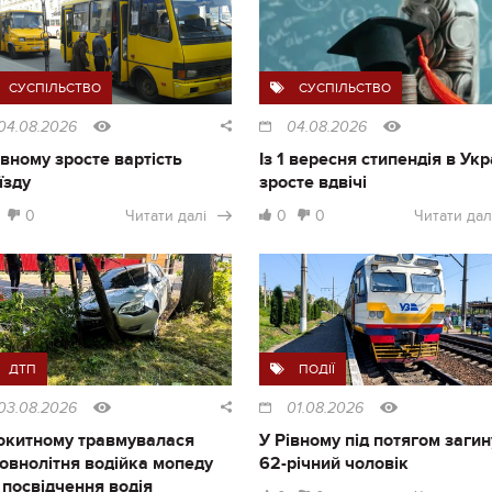
СУСПІЛЬСТВО
СУСПІЛЬСТВО
04.08.2026
04.08.2026
івному зросте вартість
Із 1 вересня стипендія в Укр
їзду
зросте вдвічі
0
Читати далі
0
0
Читати дал
ДТП
ПОДІЇ
03.08.2026
01.08.2026
окитному травмувалася
У Рівному під потягом загин
овнолітня водійка мопеду
62-річний чоловік
 посвідчення водія