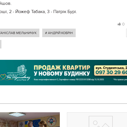
ійшов.
і, 2 - Йожеф Табака, 3 - Патрік Бурі.
0
ТАНІСЛАВ МЕЛЬНИЧУК
# АНДРІЙ КОБРІН