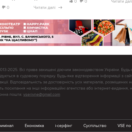
0
0
Читати дал
0
Читати далі
2013-2025. Всі права захищені діючим законодавством України. Будь-
ується в судовому порядку. Будь-яке відтворення інформації з сайт
ції. Відповідальність за достовірність усіх матеріалів, розміщених на
тять посилання на інші інформаційні агентства або інтернет-видання, 
ронна пошта:
vserivne@gmail.com
римінал
Економіка
i-серфінг
Суспільство
VSE по