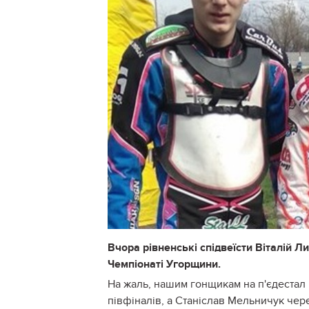
Вчора рівненські спідвеїсти Віталій 
Чемпіонаті Угорщини.
На жаль, нашим гонщикам на п'єдестал п
півфіналів, а Станіслав Мельничук чер