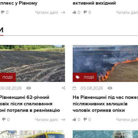
плекс у Рівному
активний вихідний
0
Читати далі
0
0
Читати дал
И
ПОДІЇ
ПОДІЇ
06.08.2026
05.08.2026
Рівненщині 62-річний
На Рівненщині під час поже
овік після спалювання
післяжнивних залишків
рні потрапив в реанімацію
чоловік отримав опіки
0
Читати далі
0
0
Читати дал