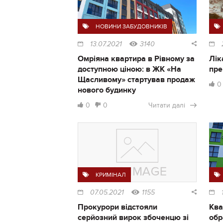
НОВИНИ ЗАБУДОВНИКІВ
13.07.2021
3140
Омріяна квартира в Рівному за
Лік
доступною ціною: в ЖК «На
пре
Щасливому» стартував продаж
0
нового будинку
0
0
Читати далі
КРИМІНАЛ
07.05.2021
1155
Прокурори відстояли
Ква
серйозний вирок збоченцю зі
обр