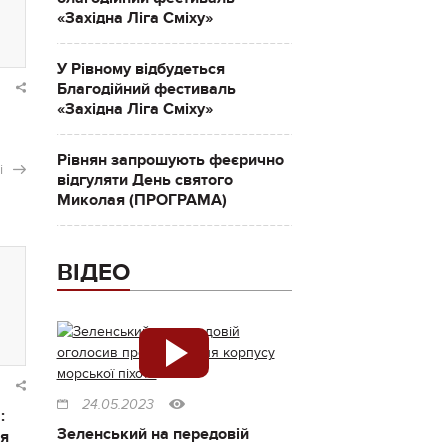
«Західна Ліга Сміху»
У Рівному відбудеться
Благодійний фестиваль
«Західна Ліга Сміху»
Рівнян запрошують феєрично
і
відгуляти День святого
Миколая (ПРОГРАМА)
ВІДЕО
24.05.2023
:
Зеленський на передовій
ся