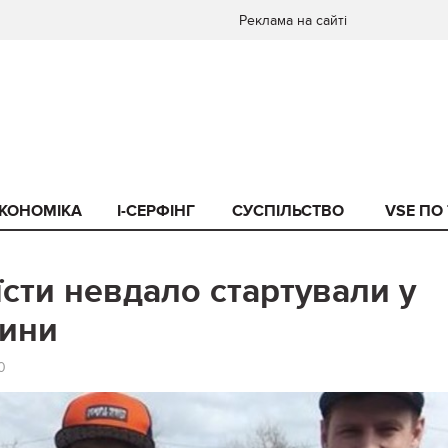
Реклама на сайті
КОНОМІКА
I-СЕРФІНГ
СУСПІЛЬСТВО
VSE ПО
їсти невдало стартували у
щини
0