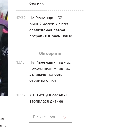
без них
12:32
На Рівненщині 62-
річний чоловік після
спалювання стерні
потрапив в реанімацію
05 серпня
13:13
На Рівненщині під час
пожежі післяжнивних
залишків чоловік
отримав опіки
10:37
У Рівному в басейні
втопилася дитина
Більше новин
адії
ець