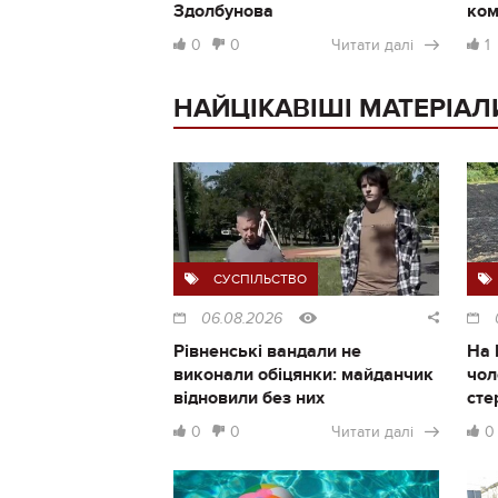
Здолбунова
ком
0
0
Читати далі
1
НАЙЦІКАВІШІ МАТЕРІАЛ
СУСПІЛЬСТВО
06.08.2026
Рівненські вандали не
На 
виконали обіцянки: майданчик
чол
відновили без них
сте
0
0
Читати далі
0