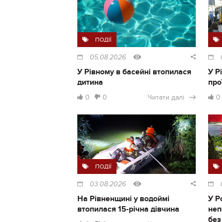
ПОДІЇ
05.08.2026
У Рівному в басейні втопилася
У Р
дитина
про
0
0
Читати далі
0
ПОДІЇ
03.08.2026
На Рівненщині у водоймі
У Р
втопилася 15-річна дівчина
неп
без