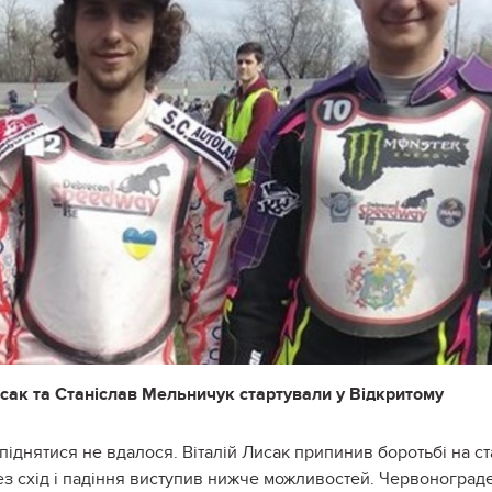
Лисак та Станіслав Мельничук стартували у Відкритому
іднятися не вдалося. Віталій Лисак припинив боротьбі на ст
ез схід і падіння виступив нижче можливостей. Червоноград