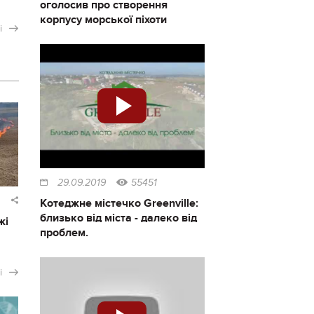
оголосив про створення
корпусу морської піхоти
і
29.09.2019
55451
Котеджне містечко Greenville:
близько від міста - далеко від
жі
проблем.
і