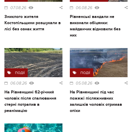
07.08.26
06.08.26
Зниклого жителя
Рівненські вандали не
Костопільщини розшукали в
виконали обіцянки:
лісі без ознак життя
майданчик відновили без
них
ПОДІЇ
ПОДІЇ
06.08.26
05.08.26
На Рівненщині 62-річний
На Рівненщині під час
чоловік після спалювання
пожежі післяжнивних
стерні потрапив в
залишків чоловік отримав
реанімацію
опіки