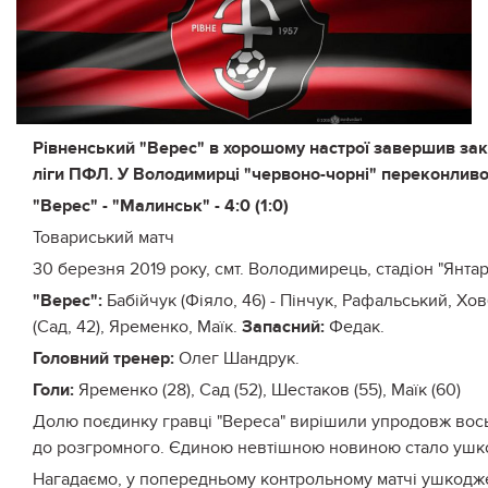
Рівненський "Верес" в хорошому настрої завершив закл
ліги ПФЛ. У Володимирці "червоно-чорні" переконливо
"Верес" - "Малинськ" - 4:0 (1:0)
Товариський матч
30 березня 2019 року, смт. Володимирець, стадіон "Янтар
"Верес":
Бабійчук (Фіяло, 46) - Пінчук, Рафальський, Хо
(Сад, 42), Яременко, Маїк.
Запасний:
Федак.
Головний тренер:
Олег Шандрук.
Голи:
Яременко (28), Сад (52), Шестаков (55), Маїк (60)
Долю поєдинку гравці "Вереса" вирішили упродовж восьм
до розгромного. Єдиною невтішною новиною стало ушко
Нагадаємо, у попередньому контрольному матчі ушкодже