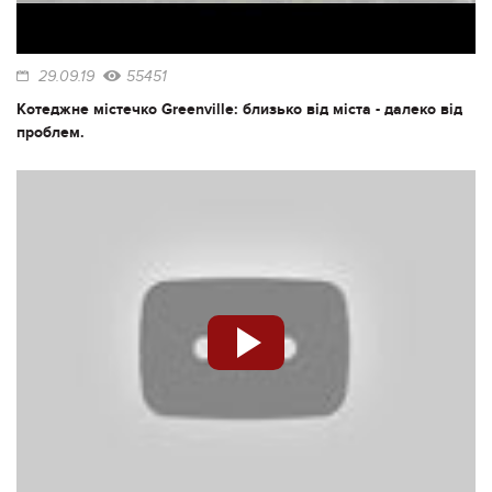
29.09.19
55451
Котеджне містечко Greenville: близько від міста - далеко від
проблем.