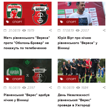
СПОРТ
СПОРТ
31.08.19
1979
17.08.19
2007
Матч рівненського "Вереса"
Юрій Вірт про нічию
проти "Оболонь-Бровар" не
рівненського "Вереса" у
покажуть по телебаченню
Вінниці
СПОРТ
СПОРТ
16.08.19
2397
16.08.19
1684
Рівненський "Верес" здобув
День Незалежності
нічию у Вінниці
рівненський "Верес"
проведе в Ужгороді