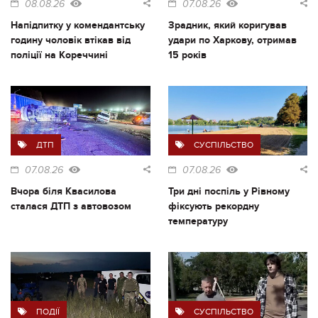
08.08.26
07.08.26
Напідпитку у комендантську
Зрадник, який коригував
годину чоловік втікав від
удари по Харкову, отримав
поліції на Кореччині
15 років
ДТП
СУСПІЛЬСТВО
07.08.26
07.08.26
Вчора біля Квасилова
Три дні поспіль у Рівному
сталася ДТП з автовозом
фіксують рекордну
температуру
ПОДІЇ
СУСПІЛЬСТВО