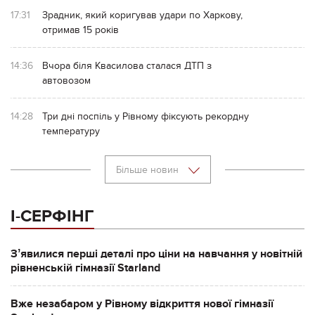
17:31
Зрадник, який коригував удари по Харкову,
отримав 15 років
14:36
Вчора біля Квасилова сталася ДТП з
автовозом
14:28
Три дні поспіль у Рівному фіксують рекордну
температуру
Більше новин
І-СЕРФІНГ
Зʼявилися перші деталі про ціни на навчання у новітній
рівненській гімназії Starland
Вже незабаром у Рівному відкриття нової гімназії