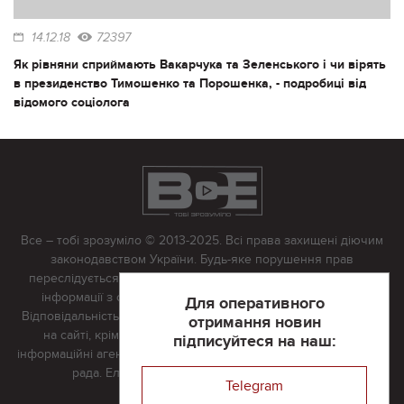
14.12.18
72397
Як рівняни сприймають Вакарчука та Зеленського і чи вірять
в президенство Тимошенко та Порошенка, - подробиці від
відомого соціолога
Все – тобі зрозуміло © 2013-2025. Всі права захищені діючим
законодавством України. Будь-яке порушення прав
переслідується в судовому порядку. Будь-яке відтворення
інформації з сайту тільки з письмово дозволу редакції.
Для оперативного
Відповідальність за достовірність усіх матеріалів, розміщених
отримання новин
на сайті, крім матеріалів, які містять посилання на інші
підписуйтеся на наш:
інформаційні агентства або інтернет-видання, несе редакційна
рада. Електронна пошта:
vserivne@gmail.com
Telegram