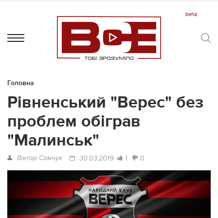
Головна
Рівненський "Верес" без
проблем обіграв
"Малинськ"
Віктор Самчук
1
0
30.03.2019