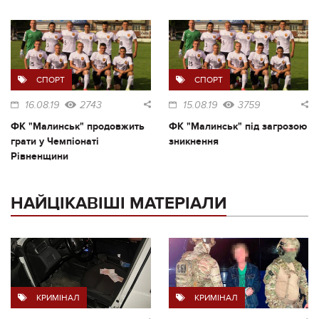
СПОРТ
СПОРТ
16.08.19
2743
15.08.19
3759
ФК "Малинськ" продовжить
ФК "Малинськ" під загрозою
грати у Чемпіонаті
зникнення
Рівненщини
НАЙЦІКАВІШІ МАТЕРІАЛИ
КРИМІНАЛ
КРИМІНАЛ