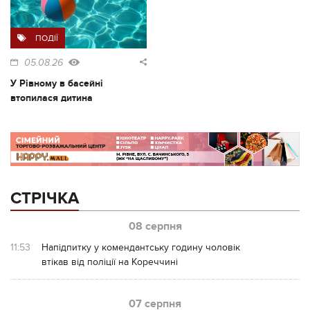
ПОДІЇ
05.08.26
У Рівному в басейні
втопилася дитина
СТРІЧКА
08 серпня
11:53
Напідпитку у комендантську годину чоловік
втікав від поліції на Кореччині
07 серпня