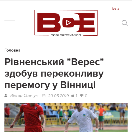
Головна
Рівненський "Верес"
здобув переконливу
перемогу у Вінниці
Віктор Самчук
1
0
20.05.2019