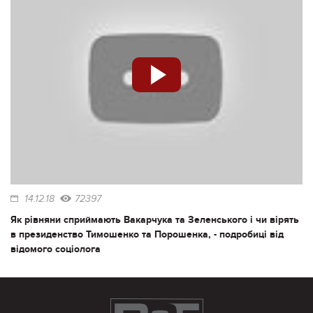
14.12.18
72397
Як рівняни сприймають Вакарчука та Зеленського і чи вірять
в президенство Тимошенко та Порошенка, - подробиці від
відомого соціолога