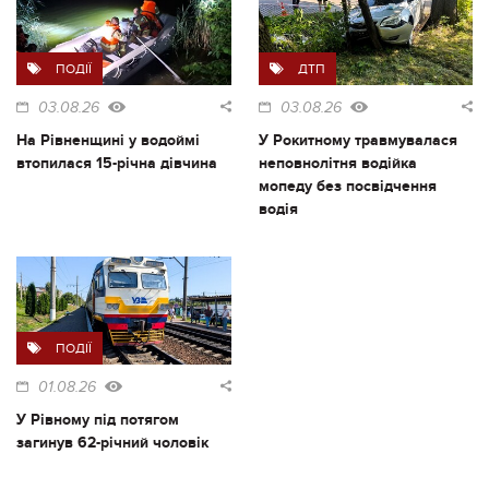
ПОДІЇ
ДТП
03.08.26
03.08.26
На Рівненщині у водоймі
У Рокитному травмувалася
втопилася 15-річна дівчина
неповнолітня водійка
мопеду без посвідчення
водія
ПОДІЇ
01.08.26
У Рівному під потягом
загинув 62-річний чоловік