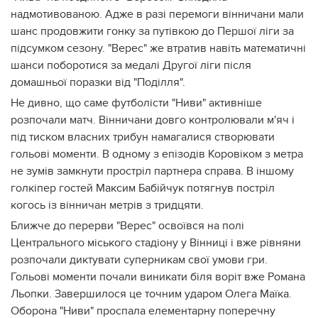
надмотивованою. Адже в разі перемоги вінничани мали
шанс продовжити гонку за путівкою до Першої ліги за
підсумком сезону. "Верес" же втратив навіть математичні
шанси поборотися за медалі Другої ліги після
домашньої поразки від "Поділля".
Не дивно, що саме футболісти "Ниви" активніше
розпочали матч. Вінничани довго контролювали м'яч і
під тиском власних трибун намагалися створювати
гольові моменти. В одному з епізодів Коровіком з метра
не зумів замкнути простріл партнера справа. В іншому
голкіпер гостей Максим Бабійчук потягнув постріл
когось із вінничан метрів з тридцяти.
Ближче до перерви "Верес" освоївся на полі
Центрального міського стадіону у Вінниці і вже рівняни
розпочали диктувати суперникам свої умови гри.
Гольові моменти почали виникати біля воріт вже Романа
Льопки. Завершилося це точним ударом Олега Маїка.
Оборона "Ниви" проспала елементарну поперечну