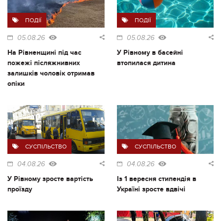
ПОДІЇ
ПОДІЇ
05.08.26
05.08.26
На Рівненщині під час
У Рівному в басейні
пожежі післяжнивних
втопилася дитина
залишків чоловік отримав
опіки
СУСПІЛЬСТВО
СУСПІЛЬСТВО
04.08.26
04.08.26
У Рівному зросте вартість
Із 1 вересня стипендія в
проїзду
Україні зросте вдвічі