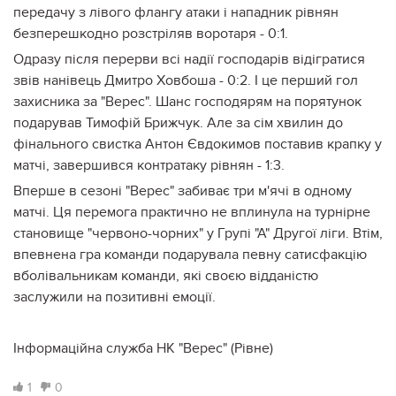
передачу з лівого флангу атаки і нападник рівнян
безперешкодно розстріляв воротаря - 0:1.
Одразу після перерви всі надії господарів відігратися
звів нанівець Дмитро Ховбоша - 0:2. І це перший гол
захисника за "Верес". Шанс господярям на порятунок
подарував Тимофій Брижчук. Але за сім хвилин до
фінального свистка Антон Євдокимов поставив крапку у
матчі, завершився контратаку рівнян - 1:3.
Вперше в сезоні "Верес" забиває три м'ячі в одному
матчі. Ця перемога практично не вплинула на турнірне
становище "червоно-чорних" у Групі "А" Другої ліги. Втім,
впевнена гра команди подарувала певну сатисфакцію
вболівальникам команди, які своєю відданістю
заслужили на позитивні емоції.
Інформаційна служба НК "Верес" (Рівне)
1
0