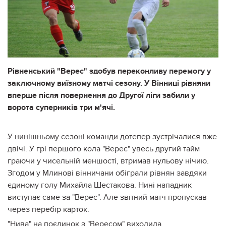
Рівненський "Верес" здобув переконливу перемогу у
заключному виїзному матчі сезону. У Вінниці рівняни
вперше після повернення до Другої ліги забили у
ворота суперників три м'ячі.
У нинішньому сезоні команди дотепер зустрічалися вже
двічі. У грі першого кола "Верес" увесь другий тайм
граючи у чисельній меншості, втримав нульову нічию.
Згодом у Млинові вінничани обіграли рівнян завдяки
єдиному голу Михайла Шестакова. Нині нападник
виступає саме за "Верес". Але звітний матч пропускав
через перебір карток.
"Нива" на поєдинок з "Вересом" виходила