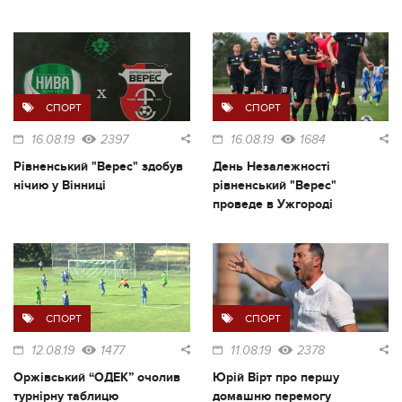
СПОРТ
СПОРТ
16.08.19
2397
16.08.19
1684
Рівненський "Верес" здобув
День Незалежності
нічию у Вінниці
рівненський "Верес"
проведе в Ужгороді
СПОРТ
СПОРТ
12.08.19
1477
11.08.19
2378
Оржівський “ОДЕК” очолив
Юрій Вірт про першу
турнірну таблицю
домашню перемогу