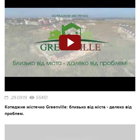
29.09.19
55451
Котеджне містечко Greenville: близько від міста - далеко від
проблем.