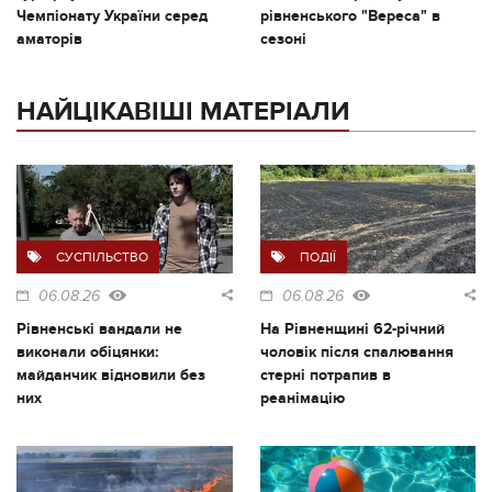
Чемпіонату України серед
рівненського "Вереса" в
аматорів
сезоні
НАЙЦІКАВІШІ МАТЕРІАЛИ
СУСПІЛЬСТВО
ПОДІЇ
06.08.26
06.08.26
Рівненські вандали не
На Рівненщині 62-річний
виконали обіцянки:
чоловік після спалювання
майданчик відновили без
стерні потрапив в
них
реанімацію