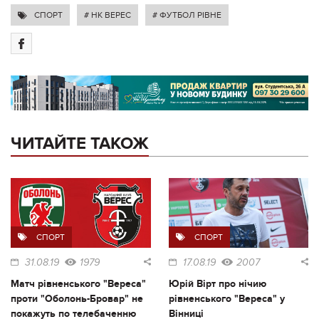
СПОРТ
# НК ВЕРЕС
# ФУТБОЛ РІВНЕ
ЧИТАЙТЕ ТАКОЖ
СПОРТ
СПОРТ
31.08.19
1979
17.08.19
2007
Матч рівненського "Вереса"
Юрій Вірт про нічию
проти "Оболонь-Бровар" не
рівненського "Вереса" у
покажуть по телебаченню
Вінниці