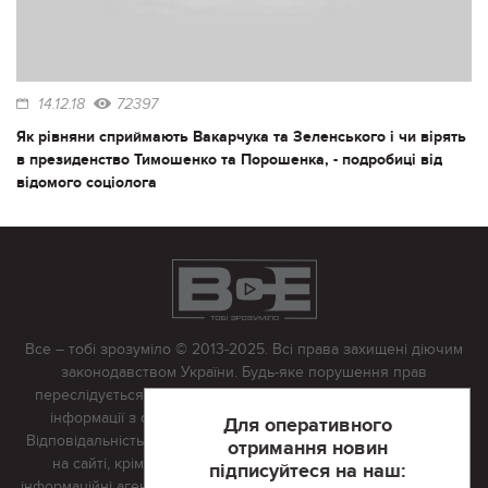
14.12.18
72397
Як рівняни сприймають Вакарчука та Зеленського і чи вірять
в президенство Тимошенко та Порошенка, - подробиці від
відомого соціолога
Все – тобі зрозуміло © 2013-2025. Всі права захищені діючим
законодавством України. Будь-яке порушення прав
переслідується в судовому порядку. Будь-яке відтворення
інформації з сайту тільки з письмово дозволу редакції.
Для оперативного
Відповідальність за достовірність усіх матеріалів, розміщених
отримання новин
на сайті, крім матеріалів, які містять посилання на інші
підписуйтеся на наш:
інформаційні агентства або інтернет-видання, несе редакційна