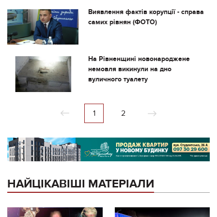
Виявлення фактів корупції - справа
самих рівнян (ФОТО)
На Рівненщині новонароджене
немовля викинули на дно
вуличного туалету
1
2
НАЙЦІКАВІШІ МАТЕРІАЛИ