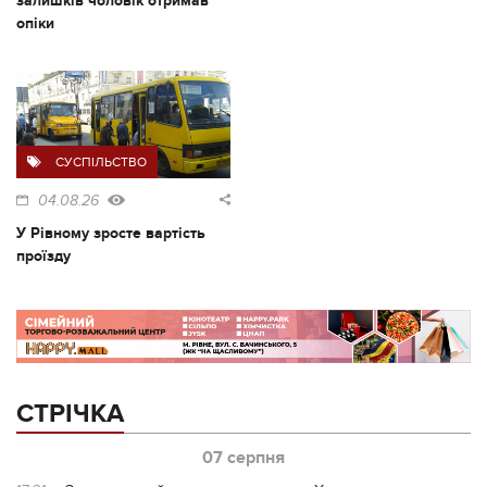
залишків чоловік отримав
опіки
СУСПІЛЬСТВО
04.08.26
У Рівному зросте вартість
проїзду
СТРІЧКА
07 серпня