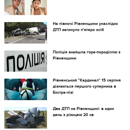
На півночі Рівненщини унаслідок
ДТП загинуло п'ятеро осіб
Поліція знайшла горе-породіллю з
Рівненщини
Рівненський "Кардинал" 15 серпня
дізнається першого суперника в
Екстра-лізі
Два ДТП на Рівненщині: в один
день з різицею 20 хв