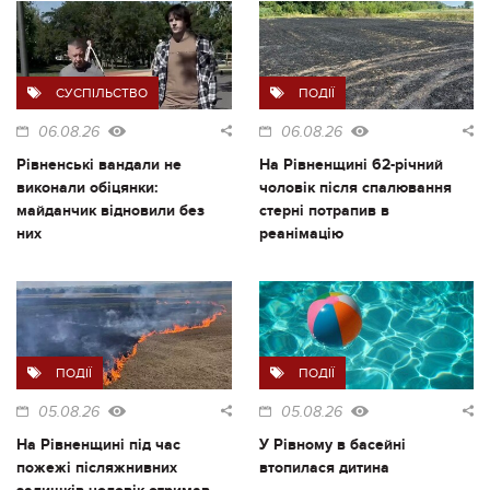
СУСПІЛЬСТВО
ПОДІЇ
06.08.26
06.08.26
Рівненські вандали не
На Рівненщині 62-річний
виконали обіцянки:
чоловік після спалювання
майданчик відновили без
стерні потрапив в
них
реанімацію
ПОДІЇ
ПОДІЇ
05.08.26
05.08.26
На Рівненщині під час
У Рівному в басейні
пожежі післяжнивних
втопилася дитина