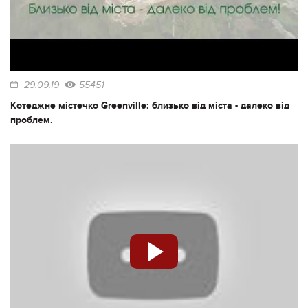
29.09.19
55451
Котеджне містечко Greenville: близько від міста - далеко від
проблем.