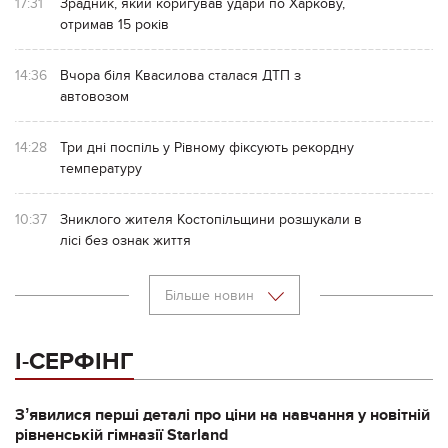
17:31
Зрадник, який коригував удари по Харкову,
отримав 15 років
14:36
Вчора біля Квасилова сталася ДТП з
автовозом
14:28
Три дні поспіль у Рівному фіксують рекордну
температуру
10:37
Зниклого жителя Костопільщини розшукали в
лісі без ознак життя
Більше новин
І-СЕРФІНГ
Зʼявилися перші деталі про ціни на навчання у новітній
рівненській гімназії Starland