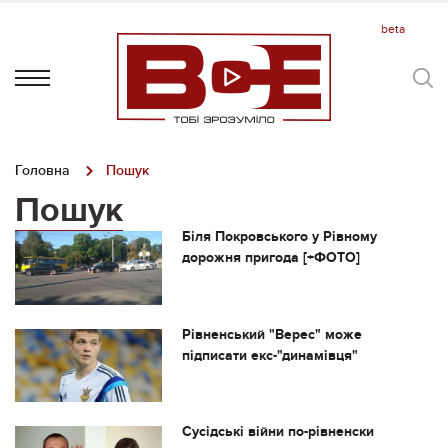
Головна
Пошук
Пошук
Біля Покровського у Рівному
дорожня пригода [+ФОТО]
Рівненський "Верес" може
підписати екс-"динамівця"
Сусідські війни по-рівненски