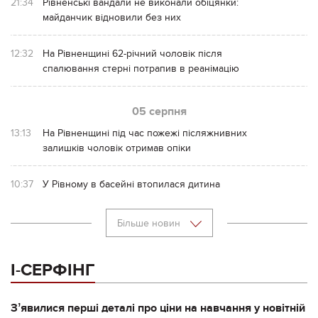
21:34
Рівненські вандали не виконали обіцянки:
майданчик відновили без них
12:32
На Рівненщині 62-річний чоловік після
спалювання стерні потрапив в реанімацію
05 серпня
13:13
На Рівненщині під час пожежі післяжнивних
залишків чоловік отримав опіки
10:37
У Рівному в басейні втопилася дитина
Більше новин
І-СЕРФІНГ
Зʼявилися перші деталі про ціни на навчання у новітній