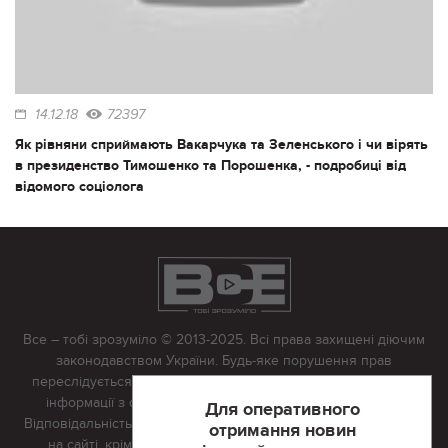
14.12.18
72397
Як рівняни сприймають Вакарчука та Зеленського і чи вірять
в президенство Тимошенко та Порошенка, - подробиці від
відомого соціолога
Все – тобі зрозуміло © 2013-2025. Всі права захищені діючим
законодавством України. Будь-яке порушення прав
переслідується в судовому порядку. Будь-яке відтворення
інформації з сайту тільки з письмово дозволу редакції.
Для оперативного
Відповідальність за достовірність усіх матеріалів, розміщених
отримання новин
на сайті, крім матеріалів, які містять посилання на інші