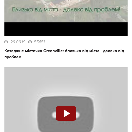
29.09.19
55451
Котеджне містечко Greenville: близько від міста - далеко від
проблем.