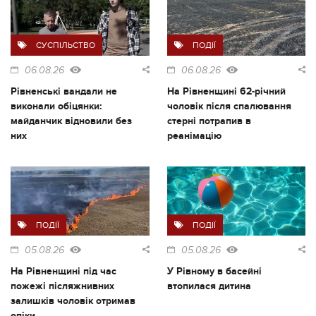
СУСПІЛЬСТВО
ПОДІЇ
06.08.26
06.08.26
Рівненські вандали не
На Рівненщині 62-річний
виконали обіцянки:
чоловік після спалювання
майданчик відновили без
стерні потрапив в
них
реанімацію
ПОДІЇ
ПОДІЇ
05.08.26
05.08.26
На Рівненщині під час
У Рівному в басейні
пожежі післяжнивних
втопилася дитина
залишків чоловік отримав
опіки