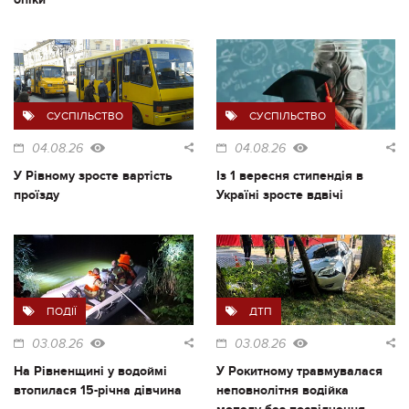
СУСПІЛЬСТВО
СУСПІЛЬСТВО
04.08.26
04.08.26
У Рівному зросте вартість
Із 1 вересня стипендія в
проїзду
Україні зросте вдвічі
ПОДІЇ
ДТП
03.08.26
03.08.26
На Рівненщині у водоймі
У Рокитному травмувалася
втопилася 15-річна дівчина
неповнолітня водійка