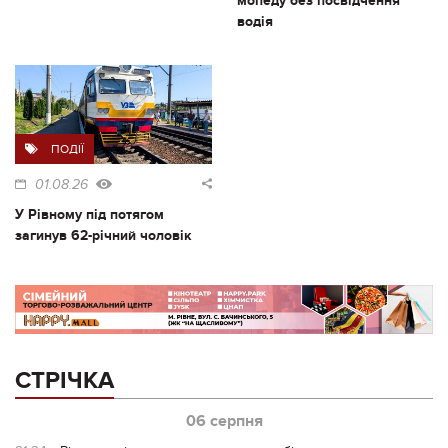
мопеду без посвідчення
водія
ПОДІЇ
01.08.26
У Рівному під потягом
загинув 62-річний чоловік
СТРІЧКА
06 серпня