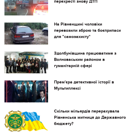
перехресті знову ДТП
На Рівненщині чоловіки
перевозили зброю та боєприпаси
для "самозахисту"
Здолбунівщина працюватиме з
Волноваським районом в
гуманітарній сфері
Прем'єра детективної історії в
Мультиплексі
Скільки мільярдів перерахувала
Рівненська митниця до Державного
бюджету?