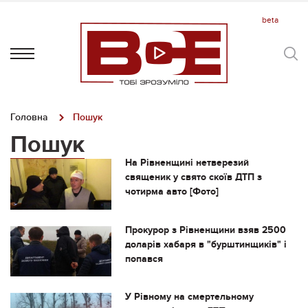
Головна
Пошук
Пошук
На Рівненщині нетверезий
священик у свято скоїв ДТП з
чотирма авто [Фото]
Прокурор з Рівненщини взяв 2500
доларів хабаря в "бурштинщиків" і
попався
У Рівному на смертельному