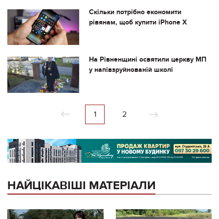
Скільки потрібно економити
рівянам, щоб купити iPhone X
На Рівненщині освятили церкву МП
у напівзруйнованій школі
1
2
НАЙЦІКАВІШІ МАТЕРІАЛИ