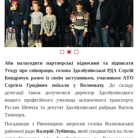
1
2
3
Аби налагодити партнерські відносини та підписати
Угоду про співпрацю, голова Здолбунівської РДА Сергій
Кондрачук разом із своїм заступником, учасником АТО
Сергієм Гридіним поїхали у Волноваху.
До складу
делегації також долучилися директор Здолбунівського
вищого професійного училища залізничного транспорту
Руслан Шевчук та депутат Здолбунівської райради Василь
Тимощук.
Посадовців з Рівненщини запросив голова Волноваської
районної ради
Валерій Лубінець,
який сподівається на тісне