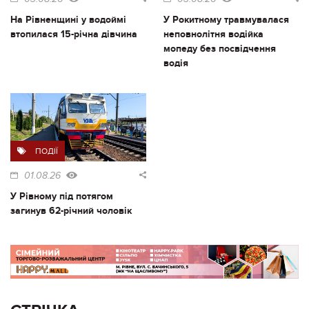
На Рівненщині у водоймі
У Рокитному травмувалася
втопилася 15-річна дівчина
неповнолітня водійка
мопеду без посвідчення
водія
ПОДІЇ
01.08.26
У Рівному під потягом
загинув 62-річний чоловік