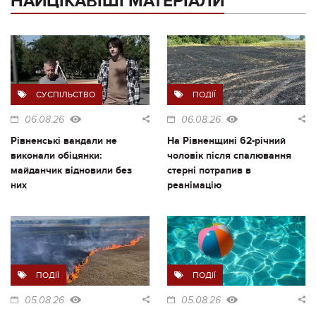
НАЙЦІКАВІШІ МАТЕРІАЛИ
СУСПІЛЬСТВО
ПОДІЇ
06.08.26
06.08.26
Рівненські вандали не
На Рівненщині 62-річний
виконали обіцянки:
чоловік після спалювання
майданчик відновили без
стерні потрапив в
них
реанімацію
ПОДІЇ
ПОДІЇ
05.08.26
05.08.26