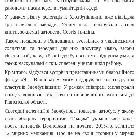
співробітництво між Здолбунівським та Волноваським
районами, насамперед в гуманітарній сфері.
У рамках візиту делегація із Здолбунівщини вже відвідала
три навчальні заклади. Учням шкіл подарували дитячі
книги, зокрема і авторства Сергія Гридіна.
Також посадовці з Рівненщини зустрілися з українськими
солдатами та передали для них побутову хімію, засоби
гігієни, чай, каву, зібрані здолбунівськими підприємцями, а
також маскувальні сітки, сплетені учнями шкіл району.
Крім того, відбулася зустріч з представниками благодійного
фонду «Я – Волноваха», яким подарували літературу від
пластунів Здолбунівщини.
У рамках співпраці запланували
поїздку волноваських дітей на новорічно-різдвяні свята до
Рівненської області.
Сьогодні делегації зі Здолбунова показали автобус, у якому
після обстрілу терористами "Градом" українського блок-
посту, неподалік Волновахи, на початку 2015-го, загинуло
12 мирних мешканців. Про це на своїй сторінці у мережі