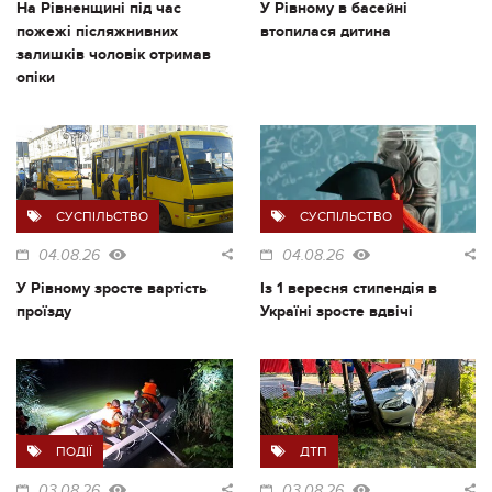
На Рівненщині під час
У Рівному в басейні
пожежі післяжнивних
втопилася дитина
залишків чоловік отримав
опіки
СУСПІЛЬСТВО
СУСПІЛЬСТВО
04.08.26
04.08.26
У Рівному зросте вартість
Із 1 вересня стипендія в
проїзду
Україні зросте вдвічі
ПОДІЇ
ДТП
03.08.26
03.08.26