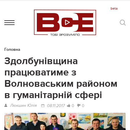
Головна
Здолбунівщина
працюватиме з
Волноваським районом
в гуманітарній сфері
Люкшин Юлія
0
0
08.11.2017