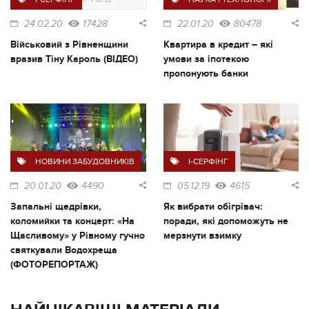
24.02.20
17428
22.01.20
80478
Військовий з Рівненщини
Квартира в кредит – які
вразив Тіну Кароль (ВІДЕО)
умови за іпотекою
пропонують банки
НОВИНИ ЗАБУДОВНИКІВ
I-СЕРФІНГ
20.01.20
4490
05.12.19
4615
Запальні щедрівки,
Як вибрати обігрівач:
коломийки та концерт: «На
поради, які допоможуть не
Щасливому» у Рівному гучно
мерзнути взимку
святкували Водохреща
(ФОТОРЕПОРТАЖ)