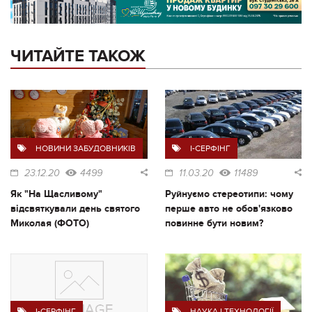
ЧИТАЙТЕ ТАКОЖ
НОВИНИ ЗАБУДОВНИКІВ
I-СЕРФІНГ
23.12.20
4499
11.03.20
11489
Як "На Щасливому"
Руйнуємо стереотипи: чому
відсвяткували день святого
перше авто не обов'язково
Миколая (ФОТО)
повинне бути новим?
I-СЕРФІНГ
НАУКА І ТЕХНОЛОГІЇ