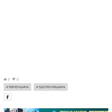
0
0
# РІВНЕНЩИНА
# ЗДОЛБУНІВЩИНА