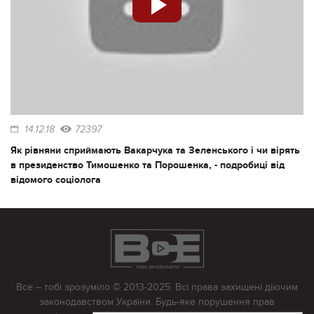
14.12.18
72397
Як рівняни сприймають Вакарчука та Зеленського і чи вірять
в президенство Тимошенко та Порошенка, - подробиці від
відомого соціолога
Все – тобі зрозуміло © 2013-2025. Всі права захищені діючим
законодавством України. Будь-яке порушення прав