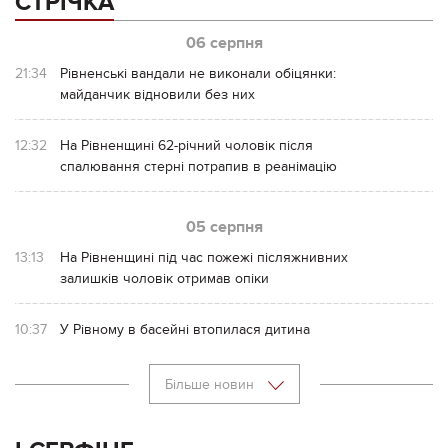
СТРІЧКА
06 серпня
21:34
Рівненські вандали не виконали обіцянки:
майданчик відновили без них
12:32
На Рівненщині 62-річний чоловік після
спалювання стерні потрапив в реанімацію
05 серпня
13:13
На Рівненщині під час пожежі післяжнивних
залишків чоловік отримав опіки
10:37
У Рівному в басейні втопилася дитина
Більше новин