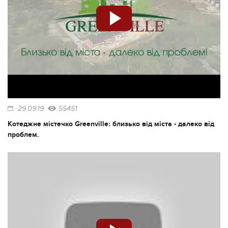
29.09.19
55451
Котеджне містечко Greenville: близько від міста - далеко від
проблем.