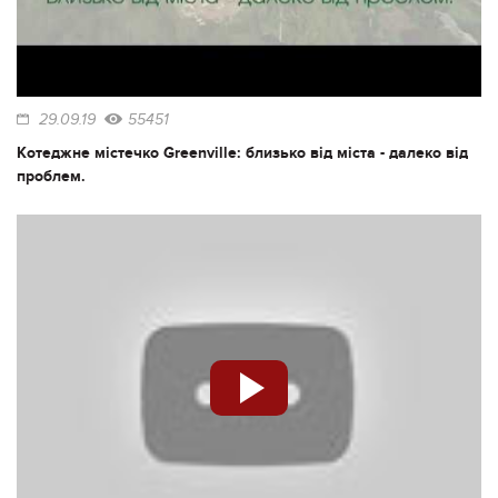
29.09.19
55451
Котеджне містечко Greenville: близько від міста - далеко від
проблем.