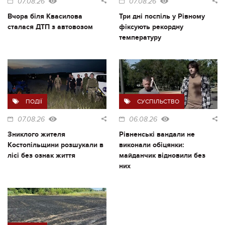
07.08.26
07.08.26
Вчора біля Квасилова
Три дні поспіль у Рівному
сталася ДТП з автовозом
фіксують рекордну
температуру
ПОДІЇ
СУСПІЛЬСТВО
07.08.26
06.08.26
Зниклого жителя
Рівненські вандали не
Костопільщини розшукали в
виконали обіцянки:
лісі без ознак життя
майданчик відновили без
них