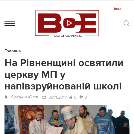
Головна
На Рівненщині освятили
церкву МП у
напівзруйнованій школі
Люкшин Юлія
0
0
08.11.2017