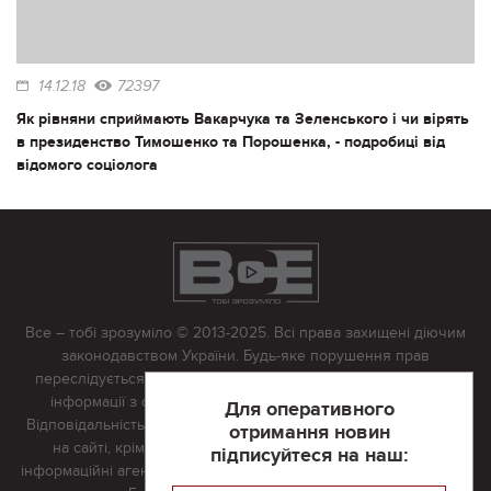
14.12.18
72397
Як рівняни сприймають Вакарчука та Зеленського і чи вірять
в президенство Тимошенко та Порошенка, - подробиці від
відомого соціолога
Все – тобі зрозуміло © 2013-2025. Всі права захищені діючим
законодавством України. Будь-яке порушення прав
переслідується в судовому порядку. Будь-яке відтворення
інформації з сайту тільки з письмово дозволу редакції.
Для оперативного
Відповідальність за достовірність усіх матеріалів, розміщених
отримання новин
на сайті, крім матеріалів, які містять посилання на інші
підписуйтеся на наш:
інформаційні агентства або інтернет-видання, несе редакційна