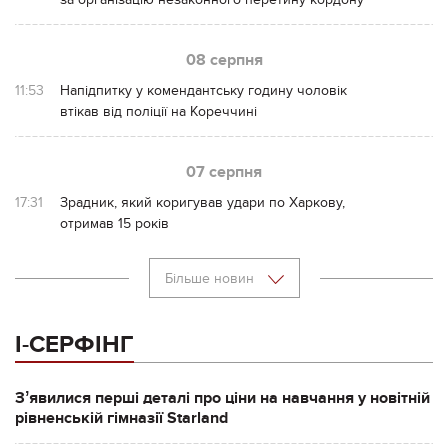
08 серпня
11:53
Напідпитку у комендантську годину чоловік
втікав від поліції на Кореччині
07 серпня
17:31
Зрадник, який коригував удари по Харкову,
отримав 15 років
Більше новин
І-СЕРФІНГ
Зʼявилися перші деталі про ціни на навчання у новітній
рівненській гімназії Starland