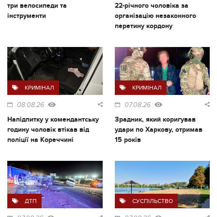
три велосипеди та
22-річного чоловіка за
інструменти
організацію незаконного
перетину кордону
КРИМІНАЛ
КРИМІНАЛ
08.08.26
07.08.26
Напідпитку у комендантську
Зрадник, який коригував
годину чоловік втікав від
удари по Харкову, отримав
поліції на Кореччині
15 років
ДТП
СУСПІЛЬСТВО