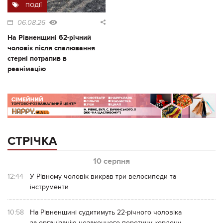
ПОДІЇ
06.08.26
На Рівненщині 62-річний
чоловік після спалювання
стерні потрапив в
реанімацію
СТРІЧКА
10 серпня
12:44
У Рівному чоловік викрав три велосипеди та
інструменти
10:58
На Рівненщині судитимуть 22-річного чоловіка
за організацію незаконного перетину кордону