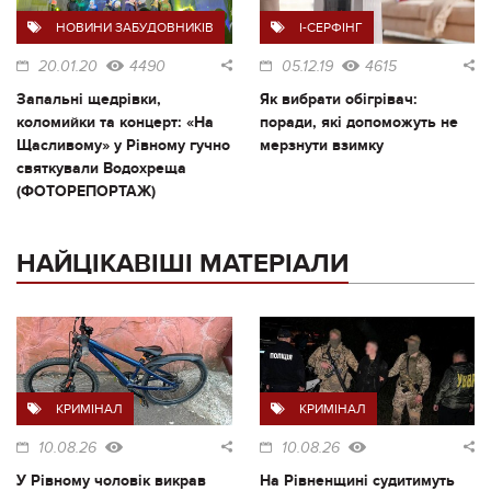
НОВИНИ ЗАБУДОВНИКІВ
I-СЕРФІНГ
20.01.20
4490
05.12.19
4615
Запальні щедрівки,
Як вибрати обігрівач:
коломийки та концерт: «На
поради, які допоможуть не
Щасливому» у Рівному гучно
мерзнути взимку
святкували Водохреща
(ФОТОРЕПОРТАЖ)
НАЙЦІКАВІШІ МАТЕРІАЛИ
КРИМІНАЛ
КРИМІНАЛ
10.08.26
10.08.26
У Рівному чоловік викрав
На Рівненщині судитимуть