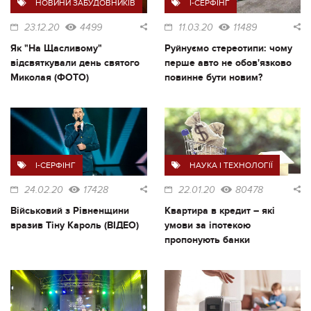
НОВИНИ ЗАБУДОВНИКІВ
I-СЕРФІНГ
23.12.20
4499
11.03.20
11489
Як "На Щасливому"
Руйнуємо стереотипи: чому
відсвяткували день святого
перше авто не обов'язково
Миколая (ФОТО)
повинне бути новим?
I-СЕРФІНГ
НАУКА І ТЕХНОЛОГІЇ
24.02.20
17428
22.01.20
80478
Військовий з Рівненщини
Квартира в кредит – які
вразив Тіну Кароль (ВІДЕО)
умови за іпотекою
пропонують банки