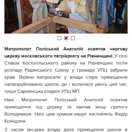
1
2
3
Митрополит Поліський Анатолій освятив чергову
церкву московського патріархату на Рівненщині.
У селі
Ставок Костопільського району на Рівненщині після
розпаду Радянського Союзу у громади УПЦ забрали
храм. Віряни випросили у влади старе приміщення
напівзруйнованої школи, де і молилися увесь цей час,
пише Сарненська єпархія УПЦ МП.
Нині Митрополит Поліський Анатолій освятив
приміщення під церкву та заклав мощі святого
Володимира. Нині цим храмом керує настоятель Федір
Ксендзюк.
З часом місцева влада дала приміщення школи в