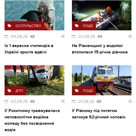
СУСПІЛЬСТВО
ПОДІЇ
04.08.26
03.08.26
Із 1 вересня стипендія в
На Рівненщині у водоймі
Україні зросте вдвічі
втопилася 15-річна дівчина
ДТП
ПОДІЇ
03.08.26
01.08.26
У Рокитному травмувалася
У Рівному під потягом
неповнолітня водійка
загинув 62-річний чоловік
мопеду без посвідчення
водія