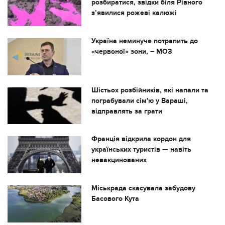
розбиратися, звідки біля Рівного
з’явилися рожеві калюжі
Україна неминуче потрапить до
«червоної» зони, – МОЗ
Шістьох розбійників, які напали та
пограбували сім'ю у Вараші,
відправлять за грати
Франція відкрила кордон для
українських туристів — навіть
невакцинованих
Міськрада скасувала забудову
Басового Кута