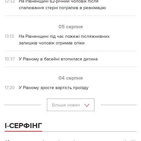
12:32
На Рівненщині 62-річний чоловік після
спалювання стерні потрапив в реанімацію
05 серпня
13:13
На Рівненщині під час пожежі післяжнивних
залишків чоловік отримав опіки
10:37
У Рівному в басейні втопилася дитина
04 серпня
17:20
У Рівному зросте вартість проїзду
Більше новин
І-СЕРФІНГ