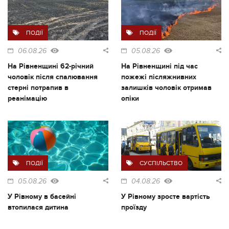
ПОДІЇ
ПОДІЇ
06.08.26
05.08.26
На Рівненщині 62-річний
На Рівненщині під час
чоловік після спалювання
пожежі післяжнивних
стерні потрапив в
залишків чоловік отримав
реанімацію
опіки
ПОДІЇ
СУСПІЛЬСТВО
05.08.26
04.08.26
У Рівному в басейні
У Рівному зросте вартість
втопилася дитина
проїзду