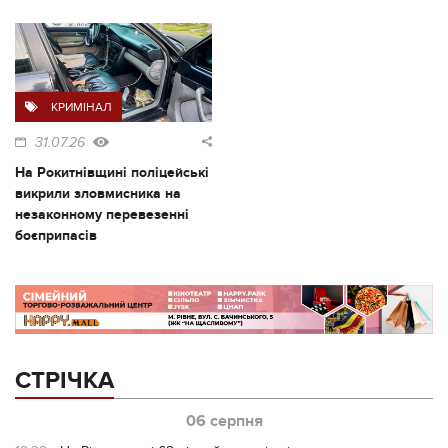
КРИМІНАЛ
31.07.26
На Рокитнівщині поліцейські
викрили зловмисника на
незаконному перевезенні
боєприпасів
СТРІЧКА
06 серпня