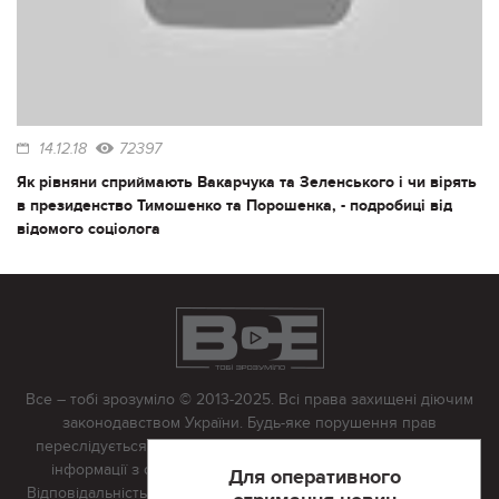
14.12.18
72397
Як рівняни сприймають Вакарчука та Зеленського і чи вірять
в президенство Тимошенко та Порошенка, - подробиці від
відомого соціолога
Все – тобі зрозуміло © 2013-2025. Всі права захищені діючим
законодавством України. Будь-яке порушення прав
переслідується в судовому порядку. Будь-яке відтворення
інформації з сайту тільки з письмово дозволу редакції.
Для оперативного
Відповідальність за достовірність усіх матеріалів, розміщених