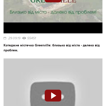
29.09.19
55451
Котеджне містечко Greenville: близько від міста - далеко від
проблем.