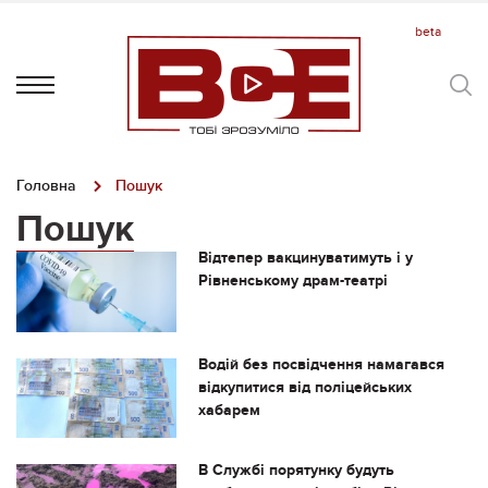
Головна
Пошук
Пошук
Відтепер вакцинуватимуть і у
Рівненському драм-театрі
Водій без посвідчення намагався
відкупитися від поліцейських
хабарем
В Службі порятунку будуть