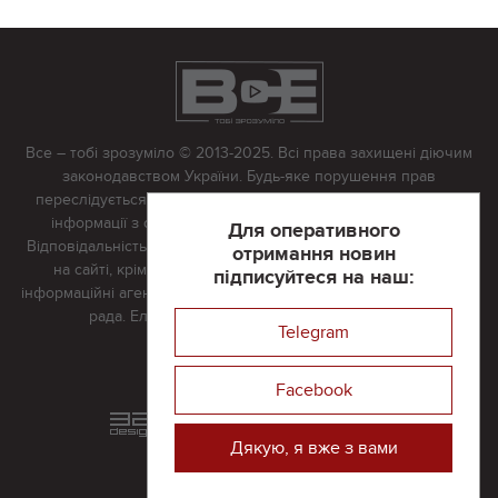
Все – тобі зрозуміло © 2013-2025. Всі права захищені діючим
законодавством України. Будь-яке порушення прав
переслідується в судовому порядку. Будь-яке відтворення
інформації з сайту тільки з письмово дозволу редакції.
Для оперативного
Відповідальність за достовірність усіх матеріалів, розміщених
отримання новин
на сайті, крім матеріалів, які містять посилання на інші
підписуйтеся на наш:
інформаційні агентства або інтернет-видання, несе редакційна
рада. Електронна пошта:
vserivne@gmail.com
Telegram
Реклама на сайті
Facebook
Розроблений та підтримується
в
компанії 32х32
Дякую, я вже з вами