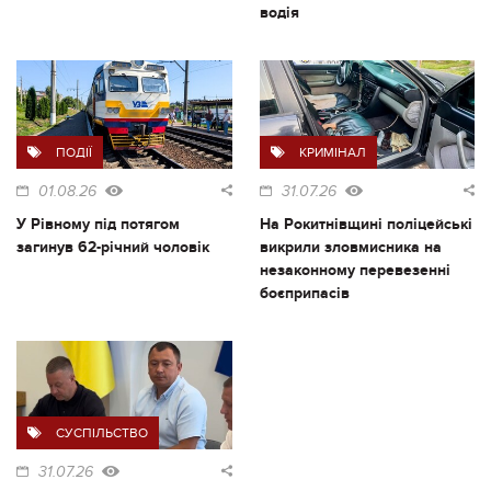
водія
ПОДІЇ
КРИМІНАЛ
01.08.26
31.07.26
У Рівному під потягом
На Рокитнівщині поліцейські
загинув 62-річний чоловік
викрили зловмисника на
незаконному перевезенні
боєприпасів
СУСПІЛЬСТВО
31.07.26