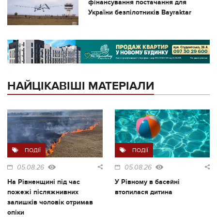
фінансування постачання для
України безпілотників Bayraktar
НАЙЦІКАВІШІ МАТЕРІАЛИ
ПОДІЇ
ПОДІЇ
05.08.26
05.08.26
На Рівненщині під час
У Рівному в басейні
пожежі післяжнивних
втопилася дитина
залишків чоловік отримав
опіки