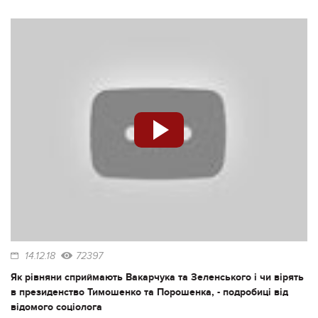
14.12.18
72397
Як рівняни сприймають Вакарчука та Зеленського і чи вірять
в президенство Тимошенко та Порошенка, - подробиці від
відомого соціолога