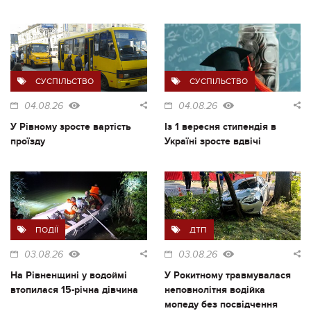
СУСПІЛЬСТВО
СУСПІЛЬСТВО
04.08.26
04.08.26
У Рівному зросте вартість
Із 1 вересня стипендія в
проїзду
Україні зросте вдвічі
ПОДІЇ
ДТП
03.08.26
03.08.26
На Рівненщині у водоймі
У Рокитному травмувалася
втопилася 15-річна дівчина
неповнолітня водійка
мопеду без посвідчення