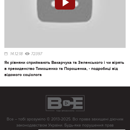
14.12.18
72397
Як рівняни сприймають Вакарчука та Зеленського і чи вірять
в президенство Тимошенко та Порошенка, - подробиці від
відомого соціолога
Все – тобі зрозуміло © 2013-2025. Всі права захищені діючим
законодавством України. Будь-яке порушення прав