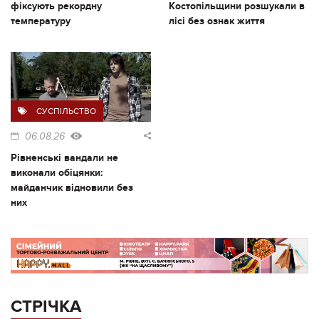
фіксують рекордну
Костопільщини розшукали в
температуру
лісі без ознак життя
СУСПІЛЬСТВО
06.08.26
Рівненські вандали не
виконали обіцянки:
майданчик відновили без
них
СТРІЧКА