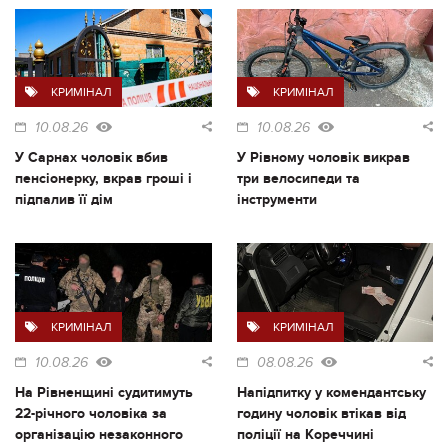
КРИМІНАЛ
КРИМІНАЛ
10.08.26
10.08.26
У Сарнах чоловік вбив
У Рівному чоловік викрав
пенсіонерку, вкрав гроші і
три велосипеди та
підпалив її дім
інструменти
КРИМІНАЛ
КРИМІНАЛ
10.08.26
08.08.26
На Рівненщині судитимуть
Напідпитку у комендантську
22-річного чоловіка за
годину чоловік втікав від
організацію незаконного
поліції на Кореччині