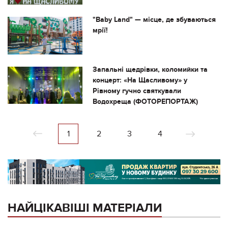
"Baby Land" — місце, де збуваються
мрії!
Запальні щедрівки, коломийки та
концерт: «На Щасливому» у
Рівному гучно святкували
Водохреща (ФОТОРЕПОРТАЖ)
1
2
3
4
НАЙЦІКАВІШІ МАТЕРІАЛИ