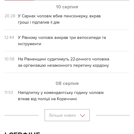
10 серпня
20:28
У Сарнах чоловік вбив пенсіонерку, вкрав
гроші і підпалив її дім
12:44
У Рівному чоловік викрав три велосипеди та
інструменти
10:58
На Рівненщині судитимуть 22-річного чоловіка
за організацію незаконного перетину кордону
08 серпня
11:53
Напідпитку у комендантську годину чоловік
втікав від поліції на Кореччині
Більше новин