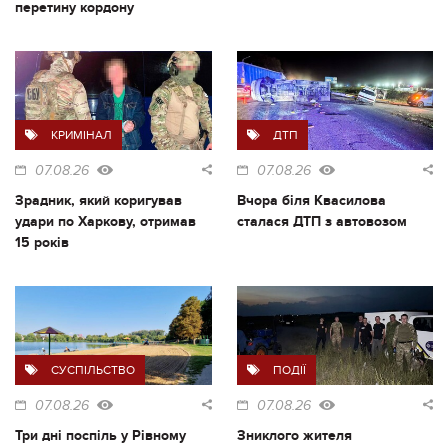
перетину кордону
КРИМІНАЛ
ДТП
07.08.26
07.08.26
Зрадник, який коригував
Вчора біля Квасилова
удари по Харкову, отримав
сталася ДТП з автовозом
15 років
СУСПІЛЬСТВО
ПОДІЇ
07.08.26
07.08.26
Три дні поспіль у Рівному
Зниклого жителя