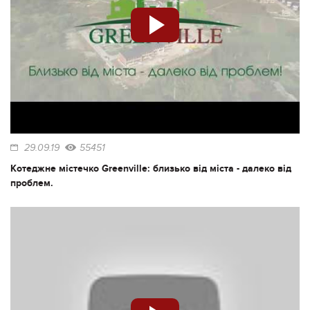
29.09.19
55451
Котеджне містечко Greenville: близько від міста - далеко від
проблем.