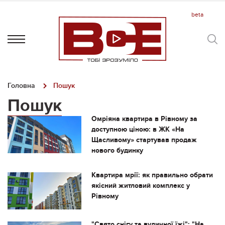
Головна
Пошук
Пошук
Омріяна квартира в Рівному за
доступною ціною: в ЖК «На
Щасливому» стартував продаж
нового будинку
Квартира мрії: як правильно обрати
якісний житловий комплекс у
Рівному
"Свято снігу та вуличної їжі": "На