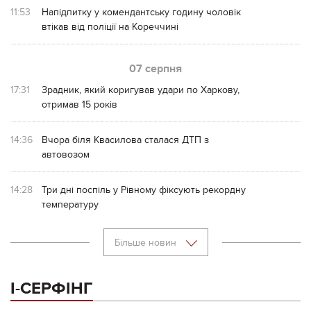
11:53
Напідпитку у комендантську годину чоловік
втікав від поліції на Кореччині
07 серпня
17:31
Зрадник, який коригував удари по Харкову,
отримав 15 років
14:36
Вчора біля Квасилова сталася ДТП з
автовозом
14:28
Три дні поспіль у Рівному фіксують рекордну
температуру
Більше новин
І-СЕРФІНГ