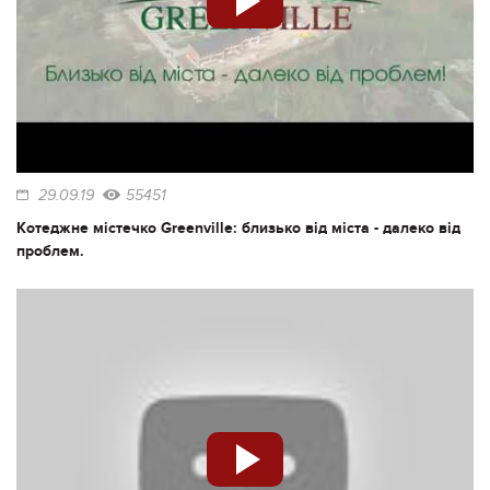
29.09.19
55451
Котеджне містечко Greenville: близько від міста - далеко від
проблем.