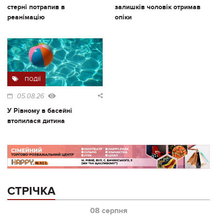
стерні потрапив в
залишків чоловік отримав
реанімацію
опіки
ПОДІЇ
05.08.26
У Рівному в басейні
втопилася дитина
СТРІЧКА
08 серпня