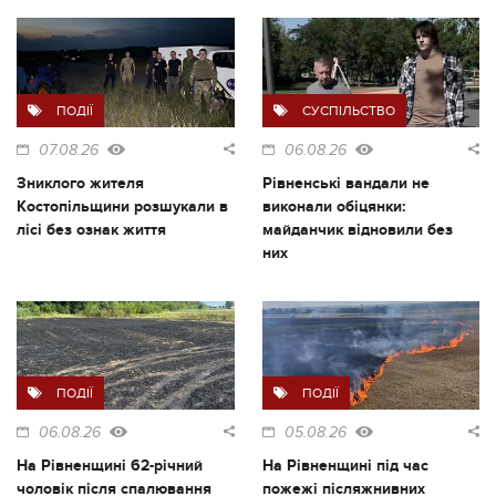
ПОДІЇ
СУСПІЛЬСТВО
07.08.26
06.08.26
Зниклого жителя
Рівненські вандали не
Костопільщини розшукали в
виконали обіцянки:
лісі без ознак життя
майданчик відновили без
них
ПОДІЇ
ПОДІЇ
06.08.26
05.08.26
На Рівненщині 62-річний
На Рівненщині під час
чоловік після спалювання
пожежі післяжнивних