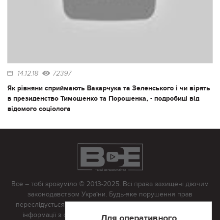
14.12.18
72397
Як рівняни сприймають Вакарчука та Зеленського і чи вірять
в президенство Тимошенко та Порошенка, - подробиці від
відомого соціолога
Все – тобі зрозуміло © 2013-2025. Всі права захищені діючим
законодавством України. Будь-яке порушення прав
переслідується в судовому порядку. Будь-яке відтворення
інформації з сайту тільки з письмово дозволу редакції.
Для оперативного