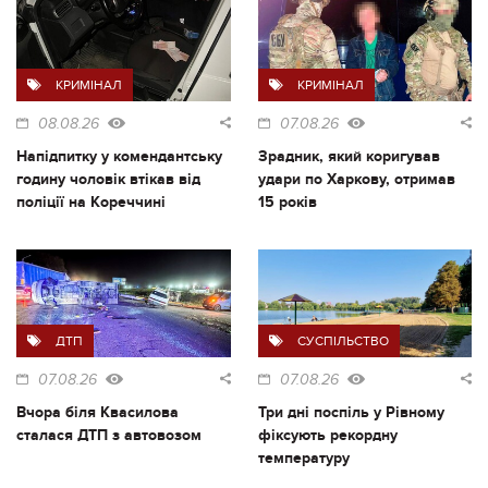
КРИМІНАЛ
КРИМІНАЛ
08.08.26
07.08.26
Напідпитку у комендантську
Зрадник, який коригував
годину чоловік втікав від
удари по Харкову, отримав
поліції на Кореччині
15 років
ДТП
СУСПІЛЬСТВО
07.08.26
07.08.26
Вчора біля Квасилова
Три дні поспіль у Рівному
сталася ДТП з автовозом
фіксують рекордну
температуру