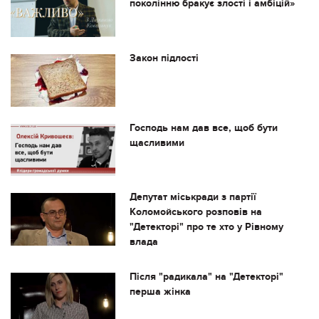
поколінню бракує злості і амбіцій»
Закон підлості
Господь нам дав все, щоб бути
щасливими
Депутат міськради з партії
Коломойського розповів на
"Детекторі" про те хто у Рівному
влада
Після "радикала" на "Детекторі"
перша жінка