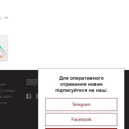
і
Для оперативного
Розроблений та підтримується
отримання новин
яке
в
компанії 32х32
підписуйтеся на наш:
у тільки
 сайті,
несе
Telegram
Facebook