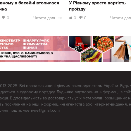
івному в басейні втопилася
У Рівному зросте вартість
ина
проїзду
0
Читати далі
0
0
Читати дал
2013-2025. Всі права захищені діючим законодавством України. Будь-
ується в судовому порядку. Будь-яке відтворення інформації з сайт
ції. Відповідальність за достовірність усіх матеріалів, розміщених на
тять посилання на інші інформаційні агентства або інтернет-видання, 
ронна пошта:
vserivne@gmail.com