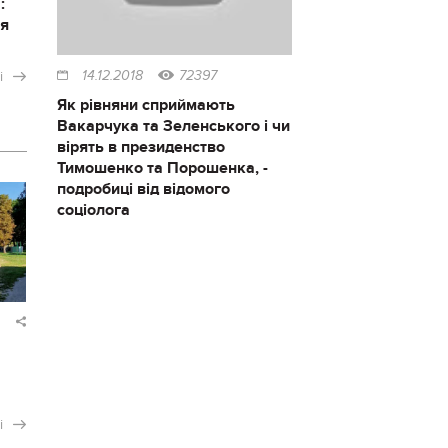
:
ся
і
14.12.2018
72397
Як рівняни сприймають
Вакарчука та Зеленського і чи
вірять в президенство
Тимошенко та Порошенка, -
подробиці від відомого
соціолога
і