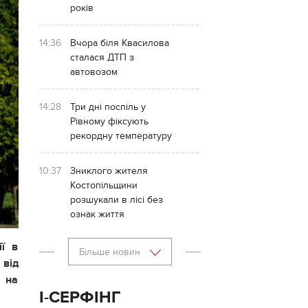
років
14:36
Вчора біля Квасилова
сталася ДТП з
автовозом
14:28
Три дні поспіль у
Рівному фіксують
рекордну температуру
10:37
Зниклого жителя
Костопільщини
розшукали в лісі без
ознак життя
ії в
Більше новин
 від
і на
І-СЕРФІНГ