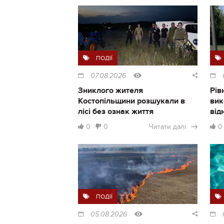
ПОДІЇ
07.08.2026
Зниклого жителя
Рів
Костопільщини розшукали в
вик
лісі без ознак життя
від
0
0
Читати далі
0
ПОДІЇ
05.08.2026