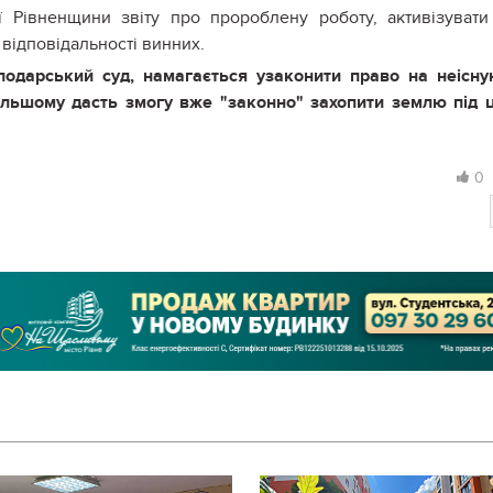
ії Рівненщини звіту про пророблену роботу, активізувати
 відповідальності винних.
подарський суд, намагається узаконити право на неісн
альшому дасть змогу вже "законно" захопити землю під 
0