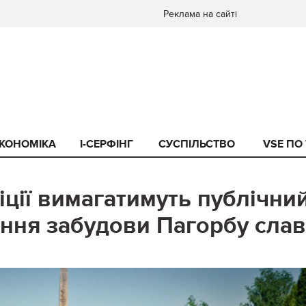
Реклама на сайті
КОНОМІКА
I-СЕРФІНГ
СУСПІЛЬСТВО
VSE ПО
іції вимагатимуть публічни
вання забудови Пагорбу сла