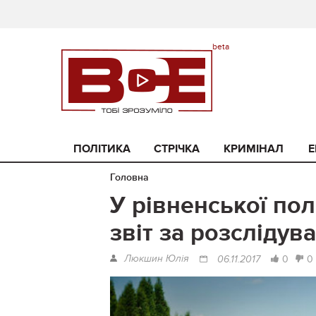
ПОЛІТИКА
СТРІЧКА
КРИМІНАЛ
Е
Головна
У рівненської пол
звіт за розсліду
Люкшин Юлія
0
0
06.11.2017