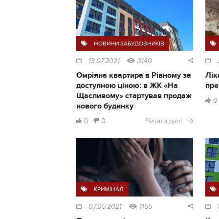
НОВИНИ ЗАБУДОВНИКІВ
13.07.2021
3140
Омріяна квартира в Рівному за
Лік
доступною ціною: в ЖК «На
пре
Щасливому» стартував продаж
0
нового будинку
0
0
Читати далі
КРИМІНАЛ
07.05.2021
1155