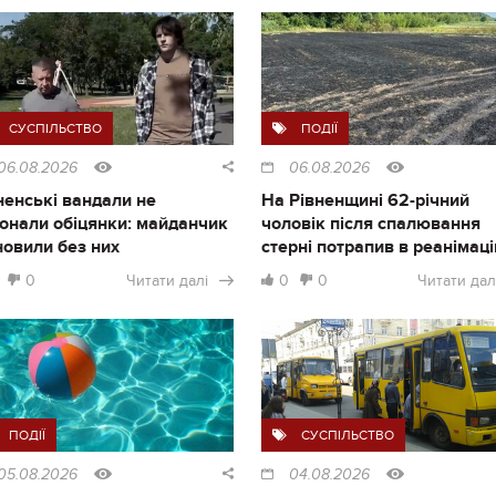
СУСПІЛЬСТВО
ПОДІЇ
06.08.2026
06.08.2026
ненські вандали не
На Рівненщині 62-річний
онали обіцянки: майданчик
чоловік після спалювання
новили без них
стерні потрапив в реанімац
0
Читати далі
0
0
Читати дал
ПОДІЇ
СУСПІЛЬСТВО
05.08.2026
04.08.2026