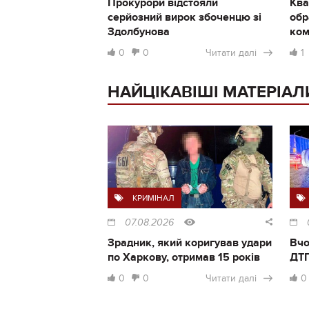
Прокурори відстояли
Ква
серйозний вирок збоченцю зі
обр
Здолбунова
ком
0
0
Читати далі
1
НАЙЦІКАВІШІ МАТЕРІАЛ
КРИМІНАЛ
07.08.2026
Зрадник, який коригував удари
Вчо
по Харкову, отримав 15 років
ДТП
0
0
Читати далі
0