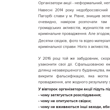
Організатори акції - неформальний, не
Навесні 2014 року недобросовісний
Пагорбі слави у м. Рівне, знищив зеле
очевидно, наміром розпочати там н
громадських активістів, журналістів н
кримінальне провадження. Але згодом,
Десятки свідків, фото та відео матеріа
кримінальної справи. Ніхто з активістів,
У 2016 році той же забудовник, ско
узаконити свої дії. Сфальшованою е
ділянці незавершеного будівництва, як
викрити фальсифікацію, яка могла
провадження, але жодного результату з
У вівторок організатори акції підуть пі
- чому затягується розслідування;
- чому не опитуються свідки;
- чому не вживаються інші заходи, аби