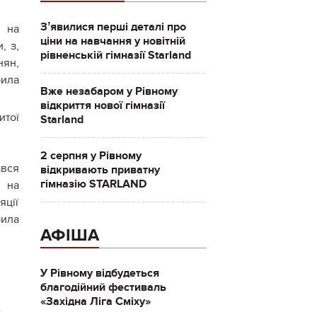
Зʼявилися перші деталі про
у на
ціни на навчання у новітній
, з,
рівненській гімназії Starland
нян,
рила
Вже незабаром у Рівному
відкриття нової гімназії
итої
Starland
2 серпня у Рівному
ався
відкривають приватну
гімназію STARLAND
я на
яції
ила
АФІША
У Рівному відбудеться
благодійний фестиваль
«Західна Ліга Сміху»
.