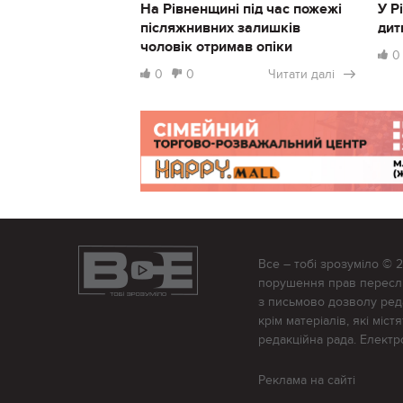
На Рівненщині під час пожежі
У Р
післяжнивних залишків
дит
чоловік отримав опіки
0
0
0
Читати далі
Все – тобі зрозуміло © 
порушення прав переслід
з письмово дозволу редак
крім матеріалів, які міс
редакційна рада. Елект
Реклама на сайті