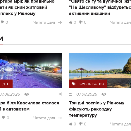
ртира мрії: як правильно
"Свято снігу та вуличної їжі"
ати якісний житловий
"На Щасливому" відбудеть
плекс у Рівному
активний вихідний
0
Читати далі
0
0
Читати дал
И
ДТП
СУСПІЛЬСТВО
07.08.2026
07.08.2026
ра біля Квасилова сталася
Три дні поспіль у Рівному
 з автовозом
фіксують рекордну
температуру
0
Читати далі
0
0
Читати дал