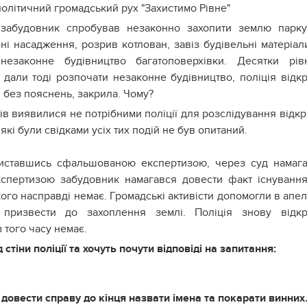
політичний громадський рух "Захистимо Рівне"
 забудовник спробував незаконно захопити землю парк
ні насадження, розрив котлован, завіз будівельні матеріали
езаконне будівництво багатоповерхівки. Десятки рів
е дали тоді розпочати незаконне будівництво, поліція відк
 без пояснень, закрила. Чому?
лів виявилися не потрібними поліції для розслідування відкр
 які були свідками усіх тих подій не був опитаний.
риставшись сфальшованою експертизою, через суд намаг
кспертизою забудовник намагався довести факт існуванн
ого насправді немає. Громадські активісти допомогли в апел
 призвести до захоплення землі. Поліція знову відкр
 того часу немає.
д стіни поліції та хочуть почути відповіді на запитання:
 довести справу до кінця назвати імена та покарати винних