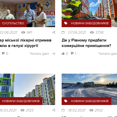
СУСПІЛЬСТВО
НОВИНИ ЗАБУДОВНИКІВ
22.06.2021
941
07.06.2021
3738
ар міської лікарні отримав
Де у Рівному придбати
мію в галузі хірургії
комерційне приміщення?
0
Читати далі
0
1
Читати дал
НОВИНИ ЗАБУДОВНИКІВ
НОВИНИ ЗАБУДОВНИКІВ
16.03.2021
2123
18.02.2021
2102