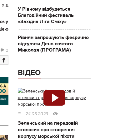
 хід
У Рівному відбудеться
Благодійний фестиваль
«Західна Ліга Сміху»
уючу
цією
Рівнян запрошують феєрично
відгуляти День святого
Миколая (ПРОГРАМА)
0
ВІДЕО
24.05.2023
Зеленський на передовій
оголосив про створення
корпусу морської піхоти