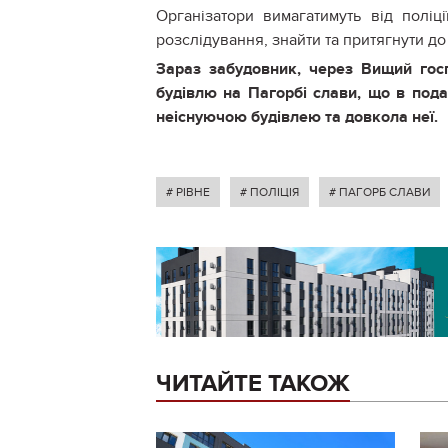
Організатори вимагатимуть від поліц
розслідування, знайти та притягнути до
Зараз забудовник, через Вищий гос
будівлю на Пагорбі слави, що в под
неіснуючою будівлею та довкола неї.
# РІВНЕ
# ПОЛІЦІЯ
# ПАГОРБ СЛАВИ
ЧИТАЙТЕ ТАКОЖ