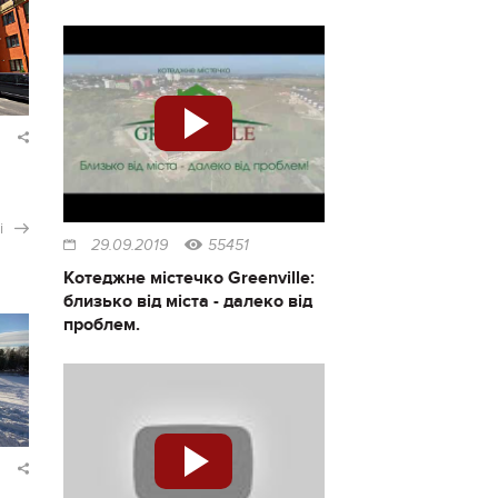
і
29.09.2019
55451
Котеджне містечко Greenville:
близько від міста - далеко від
проблем.