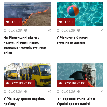
ПОДІЇ
ПОДІЇ
05.08.26
05.08.26
На Рівненщині під час
У Рівному в басейні
пожежі післяжнивних
втопилася дитина
залишків чоловік отримав
опіки
СУСПІЛЬСТВО
СУСПІЛЬСТВО
04.08.26
04.08.26
У Рівному зросте вартість
Із 1 вересня стипендія в
проїзду
Україні зросте вдвічі