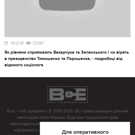
14.12.18
72397
Як рівняни сприймають Вакарчука та Зеленського і чи вірять
в президенство Тимошенко та Порошенка, - подробиці від
відомого соціолога
Все – тобі зрозуміло © 2013-2025. Всі права захищені діючим
законодавством України. Будь-яке порушення прав
переслідується в судовому порядку. Будь-яке відтворення
інформації з сайту тільки з письмово дозволу редакції.
Для оперативного