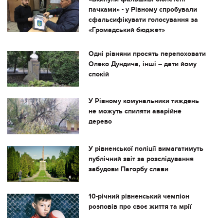
пачками» - у Рівному спробували
сфальсифікувати голосування за
«Громадський бюджет»
Одні рівняни просять перепоховати
Олеко Дундича, інші – дати йому
спокій
У Рівному комунальники тиждень
не можуть спиляти аварійне
дерево
У рівненської поліції вимагатимуть
публічний звіт за розслідування
забудови Пагорбу слави
10-річний рівненський чемпіон
розповів про своє життя та мрії