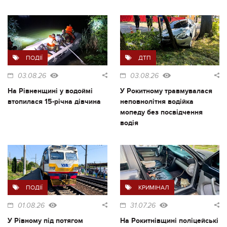
ПОДІЇ
ДТП
03.08.26
03.08.26
На Рівненщині у водоймі
У Рокитному травмувалася
втопилася 15-річна дівчина
неповнолітня водійка
мопеду без посвідчення
водія
ПОДІЇ
КРИМІНАЛ
01.08.26
31.07.26
У Рівному під потягом
На Рокитнівщині поліцейські