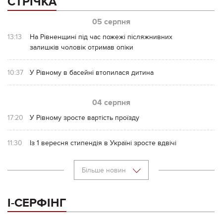
СТРІЧКА
05 серпня
13:13
На Рівненщині під час пожежі післяжнивних
залишків чоловік отримав опіки
10:37
У Рівному в басейні втопилася дитина
04 серпня
17:20
У Рівному зросте вартість проїзду
11:30
Із 1 вересня стипендія в Україні зросте вдвічі
Більше новин
І-СЕРФІНГ