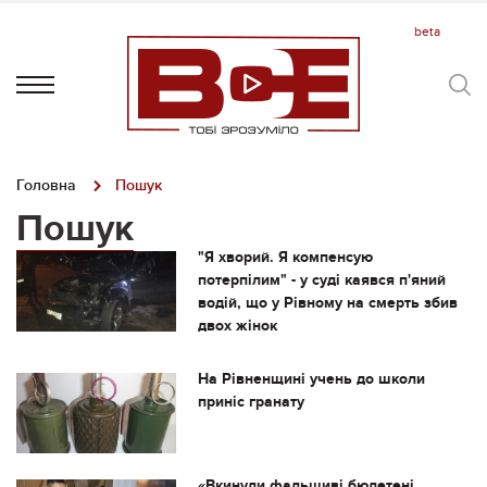
Головна
Пошук
Пошук
"Я хворий. Я компенсую
потерпілим" - у суді каявся п'яний
водій, що у Рівному на смерть збив
двох жінок
На Рівненщині учень до школи
приніс гранату
«Вкинули фальшиві бюлетені