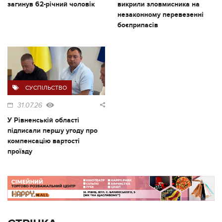
загинув 62-річний чоловік
викрили зловмисника на
незаконному перевезенні
боєприпасів
СУСПІЛЬСТВО
31.07.26
У Рівненській області
підписали першу угоду про
компенсацію вартості
проїзду