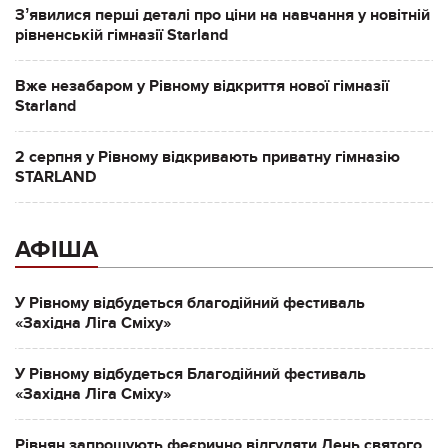
Зʼявилися перші деталі про ціни на навчання у новітній
рівненській гімназії Starland
Вже незабаром у Рівному відкриття нової гімназії
Starland
2 серпня у Рівному відкривають приватну гімназію
STARLAND
АФІША
У Рівному відбудеться благодійний фестиваль
«Західна Ліга Сміху»
У Рівному відбудеться Благодійний фестиваль
«Західна Ліга Сміху»
Рівнян запрошують феєрично відгуляти День святого