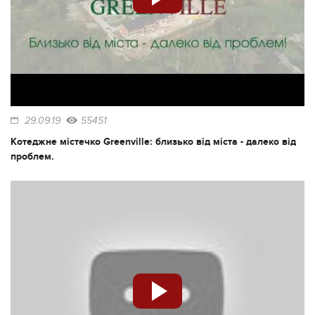
29.09.19
55451
Котеджне містечко Greenville: близько від міста - далеко від
проблем.