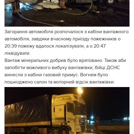
Загорання автомобіля розпочалося з кабіни вантажного
автомобіля, завдяки вчасному приїзду пожежників о
20:39 пожежу вдалося локалізувати, а о 20:47
ліквідувати.
Вантаж мінеральних добрив було врятовано. Також аби
запобігти можливого вибуху вантажівки, бійці ДСНС
винесли з кабіни газовий примус. Вогнем було
пошкоджено салон та моторний відсік вантажівки.