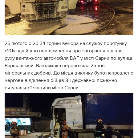
25 лютого о 20:34 годині вечора на службу порятунку
«101» надійшло повідомлення про загорання під час
руху вантажного автомобіля DAF у місті Сарни по вулиці
Варшавській. Вантажівка перевозила 25 тон
мінеральних добрив. До місця виклику було направлено
чергове відділення бійців 8-ї державної пожежно-
рятувальної частини міста Сарни.