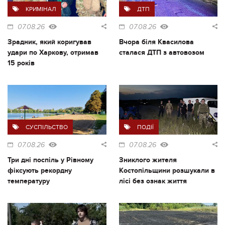
КРИМІНАЛ
ДТП
07.08.26
07.08.26
Зрадник, який коригував
Вчора біля Квасилова
удари по Харкову, отримав
сталася ДТП з автовозом
15 років
СУСПІЛЬСТВО
ПОДІЇ
07.08.26
07.08.26
Три дні поспіль у Рівному
Зниклого жителя
фіксують рекордну
Костопільщини розшукали в
температуру
лісі без ознак життя