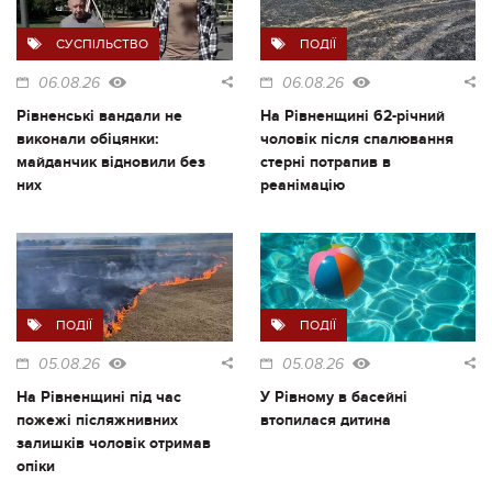
СУСПІЛЬСТВО
ПОДІЇ
06.08.26
06.08.26
Рівненські вандали не
На Рівненщині 62-річний
виконали обіцянки:
чоловік після спалювання
майданчик відновили без
стерні потрапив в
них
реанімацію
ПОДІЇ
ПОДІЇ
05.08.26
05.08.26
На Рівненщині під час
У Рівному в басейні
пожежі післяжнивних
втопилася дитина
залишків чоловік отримав
опіки