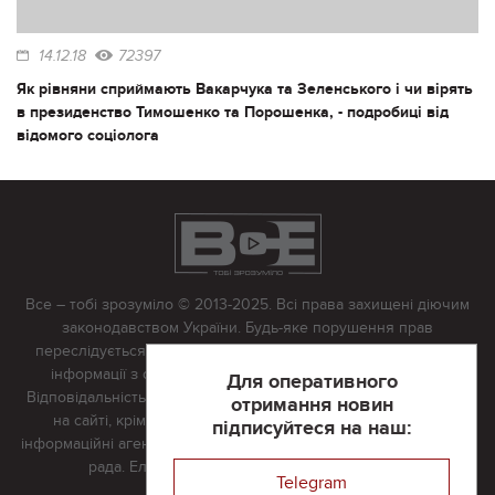
14.12.18
72397
Як рівняни сприймають Вакарчука та Зеленського і чи вірять
в президенство Тимошенко та Порошенка, - подробиці від
відомого соціолога
Все – тобі зрозуміло © 2013-2025. Всі права захищені діючим
законодавством України. Будь-яке порушення прав
переслідується в судовому порядку. Будь-яке відтворення
інформації з сайту тільки з письмово дозволу редакції.
Для оперативного
Відповідальність за достовірність усіх матеріалів, розміщених
отримання новин
на сайті, крім матеріалів, які містять посилання на інші
підписуйтеся на наш:
інформаційні агентства або інтернет-видання, несе редакційна
рада. Електронна пошта:
vserivne@gmail.com
Telegram