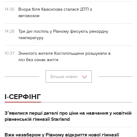
14:36
Вчора біля Квасилова сталася ДТП з
автовозом
14:28
Три дні поспіль у Рівному фіксують рекордну
температуру
10:37
Зниклого жителя Костопільщини розшукали в
лісі без ознак життя
Більше новин
І-СЕРФІНГ
Зʼявилися перші деталі про ціни на навчання у новітній
рівненській гімназії Starland
Вже незабаром у Рівному відкриття нової гімназії