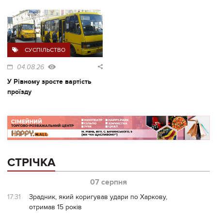
СУСПІЛЬСТВО
04.08.26
У Рівному зросте вартість
проїзду
СТРІЧКА
07 серпня
17:31
Зрадник, який коригував удари по Харкову,
отримав 15 років