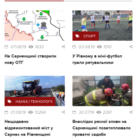
СПОРТ
07.08.19
1633
03.08.19
1510
На Сарненщині створили
У Рівному в міні-футбол
нову ОТГ
грали рятувальники
НАУКА І ТЕХНОЛОГІЇ
01.08.19
13264
30.07.19
2261
Нещодавно
Внаслідок рясної зливи на
відремонтований міст у
Сарненщині позатоплювало
Сарнах на Рівненщині
приватні садиби