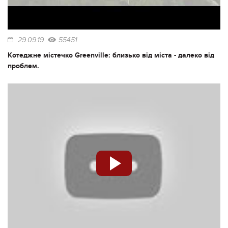
29.09.19
55451
Котеджне містечко Greenville: близько від міста - далеко від
проблем.