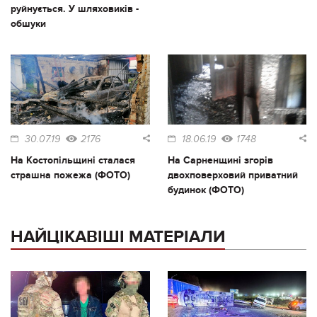
руйнується. У шляховиків -
обшуки
30.07.19
2176
18.06.19
1748
На Костопільщині сталася
На Сарненщині згорів
страшна пожежа (ФОТО)
двохповерховий приватний
будинок (ФОТО)
НАЙЦІКАВІШІ МАТЕРІАЛИ