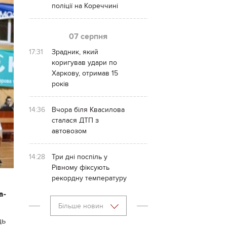
поліції на Кореччині
07 серпня
17:31
Зрадник, який
коригував удари по
Харкову, отримав 15
років
14:36
Вчора біля Квасилова
сталася ДТП з
автовозом
14:28
Три дні поспіль у
Рівному фіксують
рекордну температуру
а-
Більше новин
ць