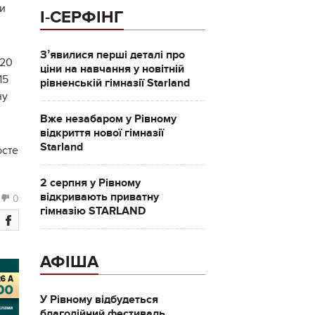
ки
І-СЕРФІНГ
Зʼявилися перші деталі про
 20
ціни на навчання у новітній
15
рівненській гімназії Starland
ну
Вже незабаром у Рівному
відкриття нової гімназії
Starland
осте
2 серпня у Рівному
відкривають приватну
0
гімназію STARLAND
АФІША
У Рівному відбудеться
благодійний фестиваль