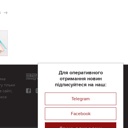
і
Для оперативного
Розроблений та підтримується
отримання новин
яке
в
компанії 32х32
підписуйтеся на наш:
у тільки
 сайті,
несе
Telegram
Facebook