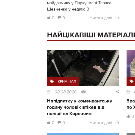
майданчику у Парку імені Тараса
Шевченка у неділю 3
0
0
Читати далі
НАЙЦІКАВІШІ МАТЕРІАЛ
КРИМІНАЛ
08.08.2026
Напідпитку у комендантську
Зра
годину чоловік втікав від
по 
поліції на Кореччині
0
0
0
Читати далі