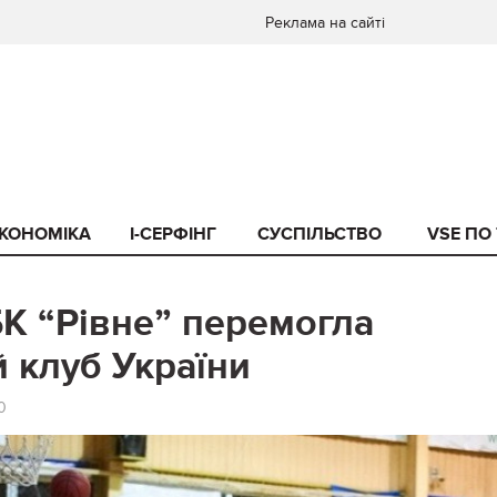
Реклама на сайті
КОНОМІКА
I-СЕРФІНГ
СУСПІЛЬСТВО
VSE ПО
К “Рівне” перемогла
 клуб України
0