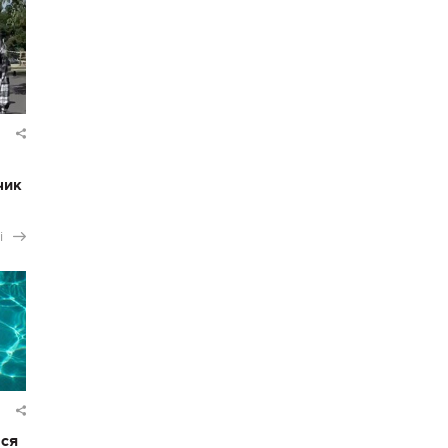
чик
і
ася