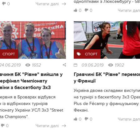
однолітками з Люксембургу - 58:
0
Читати далі
0
0
Читати дал
СПОРТ
СПОРТ
24.06.2019
1652
09.06.2019
1902
вчиня БК "Рівне" вийшла у
Гравчині БК "Рівне" перемо
ерфінал Чемпіонату
у Франції
аїни з баскетболу 3х3
Україна двома складами виступ
червня в Броварах відбувся
на турнірі з баскетболу 3х3 Ope
 із відбіркових турнірів
Plus de Fécamp у французькому
іонату України УСЛ 3х3 "Street
Фекані.
ta Champions".
0
0
Читати дал
0
Читати далі