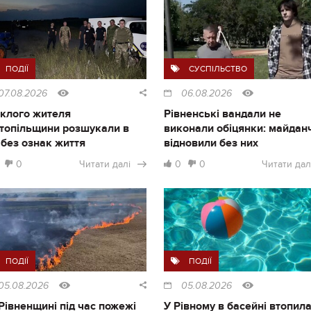
ПОДІЇ
СУСПІЛЬСТВО
07.08.2026
06.08.2026
клого жителя
Рівненські вандали не
топільщини розшукали в
виконали обіцянки: майдан
і без ознак життя
відновили без них
0
Читати далі
0
0
Читати дал
ПОДІЇ
ПОДІЇ
05.08.2026
05.08.2026
Рівненщині під час пожежі
У Рівному в басейні втопил