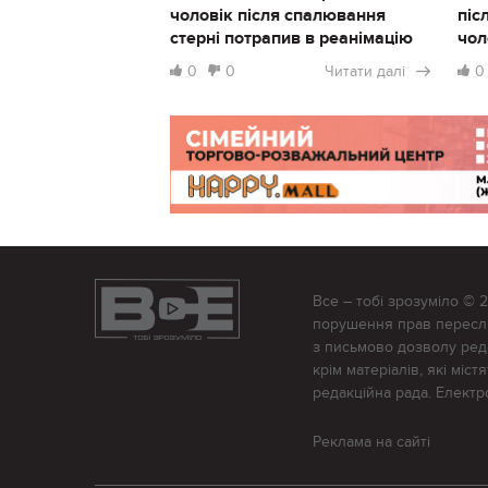
чоловік після спалювання
піс
стерні потрапив в реанімацію
чол
0
0
Читати далі
0
Все – тобі зрозуміло © 
порушення прав переслід
з письмово дозволу редак
крім матеріалів, які міс
редакційна рада. Елект
Реклама на сайті