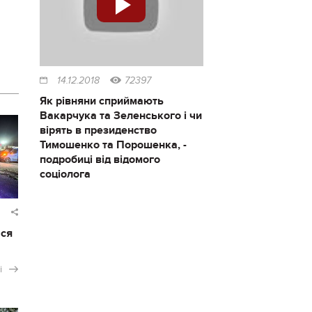
14.12.2018
72397
Як рівняни сприймають
Вакарчука та Зеленського і чи
вірять в президенство
Тимошенко та Порошенка, -
подробиці від відомого
соціолога
ася
і