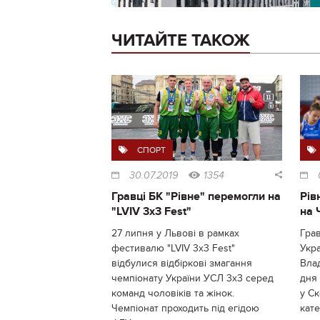
ЧИТАЙТЕ ТАКОЖ
СПОРТ
30.07.2019
1354
Гравці БК "Рівне" перемогли на
Рів
"LVIV 3x3 Fest"
на 
27 липня у Львові в рамках
Грав
фестивалю "LVIV 3x3 Fest"
Укра
відбулися відбіркові змагання
Влад
чемпіонату України УСЛ 3х3 серед
дня 
команд чоловіків та жінок.
у Ск
Чемпіонат проходить під егідою
кате