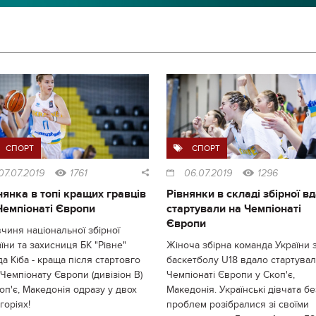
СПОРТ
СПОРТ
07.07.2019
1761
06.07.2019
1296
нянка в топі кращих гравців
Рівнянки в складі збірної в
Чемпіонаті Європи
стартували на Чемпіонаті
Європи
чиня національної збірної
їни та захисниця БК "Рівне"
Жіноча збірна команда України 
а Кіба - краща після стартовго
баскетболу U18 вдало стартувал
Чемпіонату Європи (дивізіон В)
Чемпіонаті Європи у Скоп'є,
оп'є, Македонія одразу у двох
Македонія. Українські дівчата бе
горіях!
проблем розібралися зі своїми