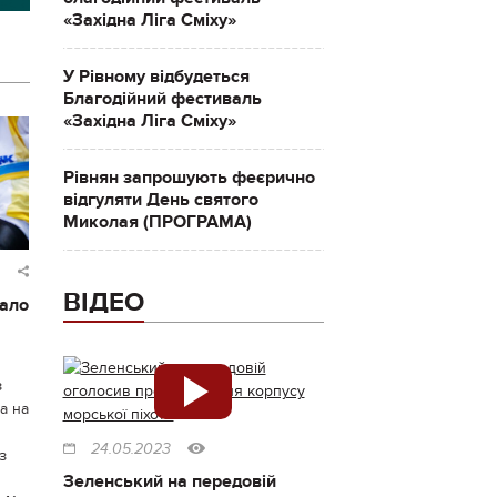
«Західна Ліга Сміху»
У Рівному відбудеться
Благодійний фестиваль
«Західна Ліга Сміху»
Рівнян запрошують феєрично
відгуляти День святого
Миколая (ПРОГРАМА)
ВІДЕО
дало
з
а на
24.05.2023
з
Зеленський на передовій