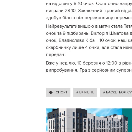
на відстані у 8-10 очок. Остаточно напр
виграли 28:10. Заключний ігровий відрі
здобув більш ніж переконливу перемог
Найрезультативнішою в матчі стала Тет
очок та 9 підбирань. Вікторія Шматова 
очок, Владислава Кіба – 10 очок, наш 
скарбничку лише 4 очки, але стала найк
передач.
Вже у неділю, 10 березня о 12:00 в рі
випробування. Гра з серйозним супе
СПОРТ
# БК РІВНЕ
# БАСКЕТБОЛ СУ