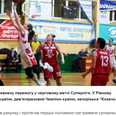
евнену перемогу у черговому матчі Суперліги. У Рівному
раїни, дев’ятиразовий Чемпіон країни, запорізька “Козачк
 в рахунку і протягом першої половини гри тримали суперни