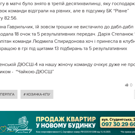
угу в матчі було знято в третій десятихвилинці, яку господар
зок команди відіграли на рівних, але в підсумку БК “Рівне”
у 82:56.
яна Гаврильчик, їй зовсім трошки не вистачило до дабл-дабл
додала 18 очок та 5 результативних передач. Дарія Степанюк 
капітан команди Людмила Спиридонова хоч і принесла в клуб
ращою в грі під щитами 13 підбирань та 5 результативних
вненській ДЮСШ-4 на нашу жіночу команду очікує дуже не пр
рником - “Чайкою-ДЮСШ”
0
ПЕРЛІГА
# КОЗАЧКА-КПУ