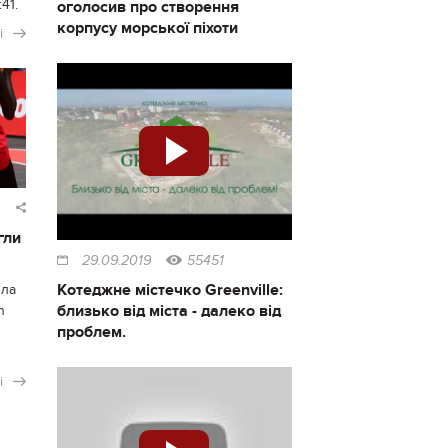
41.
оголосив про створення
корпусу морської піхоти
і
гли
29.09.2019
55451
Котеджне містечко Greenville:
ила
близько від міста - далеко від
n
проблем.
і