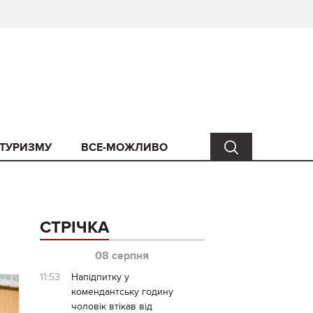
 ТУРИЗМУ
ВСЕ-МОЖЛИВО
СТРІЧКА
08 серпня
11:53
Напідпитку у
комендантську годину
чоловік втікав від