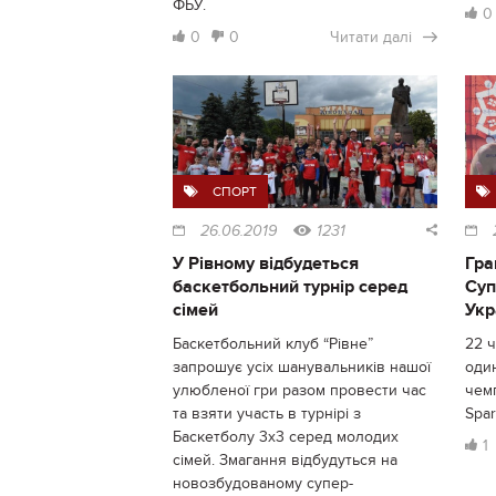
ФБУ.
0
0
0
Читати далі
СПОРТ
26.06.2019
1231
У Рівному відбудеться
Гра
баскетбольний турнір серед
Суп
сімей
Укр
Баскетбольний клуб “Рівне”
22 
запрошує усіх шанувальників нашої
один
улюбленої гри разом провести час
чемп
та взяти участь в турнірі з
Spar
Баскетболу 3х3 серед молодих
1
сімей. Змагання відбудуться на
новозбудованому супер-