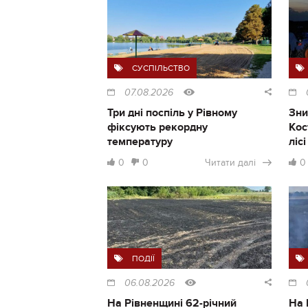
СУСПІЛЬСТВО
07.08.2026
Три дні поспіль у Рівному
Зни
фіксують рекордну
Кос
температуру
ліс
0
0
Читати далі
0
ПОДІЇ
06.08.2026
На Рівненщині 62-річний
На 