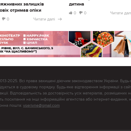
ляжнивних залишків
дитина
овік отримав опіки
0
0
Читати дал
0
Читати далі
2013-2025. Всі права захищені діючим законодавством України. Будь-
ується в судовому порядку. Будь-яке відтворення інформації з сайт
ції. Відповідальність за достовірність усіх матеріалів, розміщених на
тять посилання на інші інформаційні агентства або інтернет-видання, 
ронна пошта:
vserivne@gmail.com