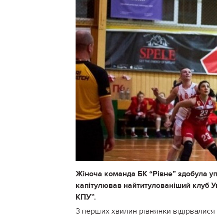
Жіноча команда БК “Рівне” здобула уп
капітулював найтитулованіший клуб Ук
КПУ”.
З перших хвилин рівнянки відірвалися