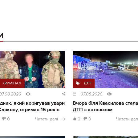
И
КРИМІНАЛ
ДТП
07.08.2026
07.08.2026
дник, який коригував удари
Вчора біля Квасилова стал
Харкову, отримав 15 років
ДТП з автовозом
0
Читати далі
0
0
Читати дал