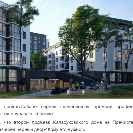
 повісті«Собаче серце» славнозвісну промову профес
 закінчувалась словами:
о, что второй подъезд Калабуховского дома на Пречист
м через черный двор? Кому это нужно?»