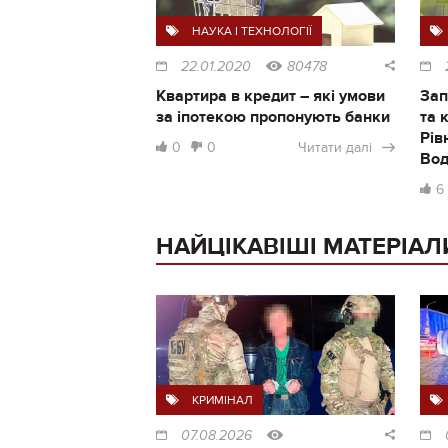
НАУКА І ТЕХНОЛОГІЇ
22.01.2020
80478
Квартира в кредит – які умови
Зап
за іпотекою пропонують банки
та 
Рів
0
0
Читати далі
Во
6
НАЙЦІКАВІШІ МАТЕРІАЛ
КРИМІНАЛ
07.08.2026