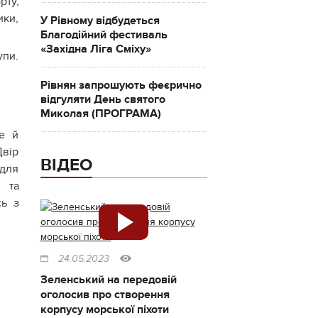
рту,
ики,
У Рівному відбудеться
Благодійний фестиваль
«Західна Ліга Сміху»
упи.
Рівнян запрошують феєрично
відгуляти День святого
Миколая (ПРОГРАМА)
ще й
Двір
ВІДЕО
 для
 та
сь з
24.05.2023
Зеленський на передовій
оголосив про створення
корпусу морської піхоти