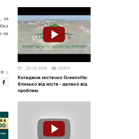
, за
 без
р за
29.09.2019
55451
0
Котеджне містечко Greenville:
близько від міста - далеко від
проблем.