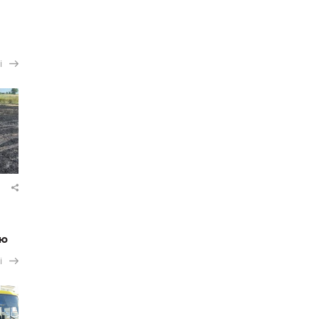
і
ію
і