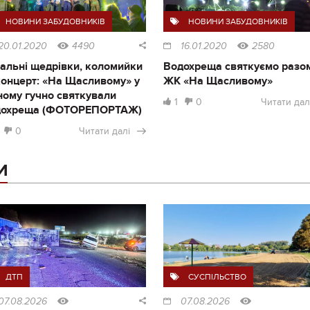
НОВИНИ ЗАБУДОВНИКІВ
НОВИНИ ЗАБУДОВНИКІВ
20.01.2020
4490
16.01.2020
2580
альні щедрівки, коломийки
Водохреща святкуємо разом
концерт: «На Щасливому» у
ЖК «На Щасливому»
ному гучно святкували
1
0
Читати дал
дохреща (ФОТОРЕПОРТАЖ)
0
Читати далі
И
ДТП
СУСПІЛЬСТВО
07.08.2026
07.08.2026