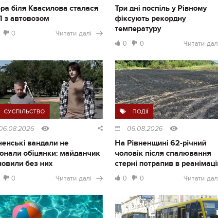
ра біля Квасилова сталася
Три дні поспіль у Рівному
 з автовозом
фіксують рекордну
температуру
0
Читати далі
0
0
Читати дал
СУСПІЛЬСТВО
ПОДІЇ
06.08.2026
06.08.2026
ненські вандали не
На Рівненщині 62-річний
онали обіцянки: майданчик
чоловік після спалювання
новили без них
стерні потрапив в реанімац
0
Читати далі
0
0
Читати дал