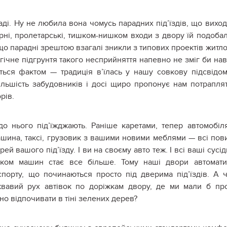
аді. Ну не любила вона чомусь парадних під’їздів, що вихо
рні, пролетарські, тишком-нишком входи з двору їй подоба
що парадні зрештою взагалі зникли з типових проектів житл
ічне підгрунтя такого несприйняття напевно не зміг би наві
ься фактом — традиція в’їлась у нашу совкову підсвідом
ільшість забудовників і досі щиро пропонує нам потрапля
рів.
 до нього під’їжджають. Раніше каретами, тепер автомобіл
шина, таксі, грузовик з вашими новими меблями — всі пов
ей вашого під’їзду. І ви на своєму авто теж. І всі ваші сусід
роком машин стає все більше. Тому наші двори автомат
порту, що починаються просто під дверима під’їздів. А 
вавий рух автівок по доріжкам двору, де ми мали б пр
но відпочивати в тіні зелених дерев?