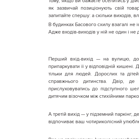
Тому, якщо ви бажаєте оселитись у ді
як зазвичай позиціонують свій това
запитайте спершу: а скільки виходів, вл
В будинках Басового схилу взагалі не існ
Адже входів-виходів у ній не один і не д
Перший вхід-вихід — на вулицю, до
припаркувати її у відповідній кишені. 
тільки для людей. Дорослих та дітей
справжнього дитинства. Двір, де
прислуховуватись до підступного шел
дитячим візочком між стихійними парк
А третій вихід — у підземний паркінг, 
відпочиває ваш чотириколісний улюбл