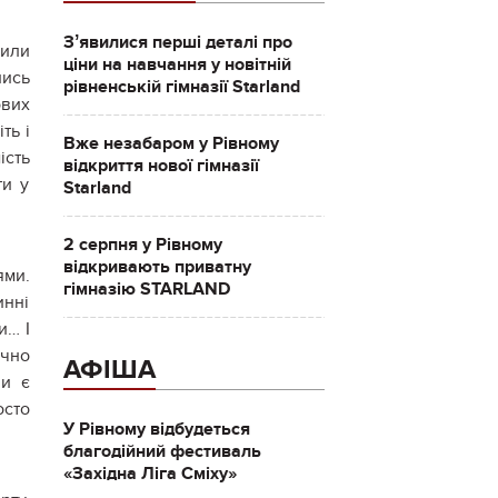
Зʼявилися перші деталі про
дили
ціни на навчання у новітній
лись
рівненській гімназії Starland
ових
ть і
Вже незабаром у Рівному
ість
відкриття нової гімназії
ти у
Starland
2 серпня у Рівному
відкривають приватну
ями.
гімназію STARLAND
инні
и… І
ично
АФІША
чи є
осто
У Рівному відбудеться
благодійний фестиваль
«Західна Ліга Сміху»