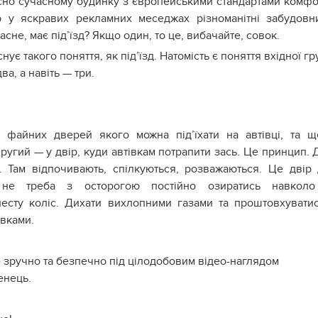
йсно сучасному будинку з європейськими стандартами комфо
р у яскравих рекламних меседжах різноманітні забудовн
асне, має під’їзд? Якщо один, то це, вибачайте, совок.
ує такого поняття, як під’їзд. Натомість є поняття вхідної гр
ва, а навіть — три.
 файних дверей якого можна під’їхати на автівці, та 
Другий — у двір, куди автівкам потрапити зась. Це принцип. 
. Там відпочивають, спілкуються, розважаються. Це двір
 не треба з осторогою постійно озиратись навколо
есту коліс. Дихати вихлопними газами та проштовхувати
овками.
де зручно та безпечно під цілодобовим відео-наглядом
енець.