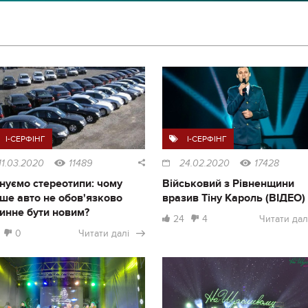
I-СЕРФІНГ
I-СЕРФІНГ
11.03.2020
11489
24.02.2020
17428
нуємо стереотипи: чому
Військовий з Рівненщини
ше авто не обов'язково
вразив Тіну Кароль (ВІДЕО)
инне бути новим?
24
4
Читати дал
0
Читати далі