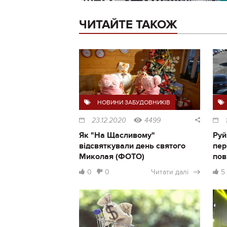
ЧИТАЙТЕ ТАКОЖ
НОВИНИ ЗАБУДОВНИКІВ
23.12.2020
4499
Як "На Щасливому"
Руй
відсвяткували день святого
пер
Миколая (ФОТО)
пов
0
0
Читати далі
5