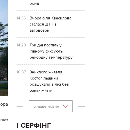
років
14:36
Вчора біля Квасилова
сталася ДТП з
автовозом
14:28
Три дні поспіль у
Рівному фіксують
рекордну температуру
10:37
Зниклого жителя
Костопільщини
розшукали в лісі без
ознак життя
ора
Більше новин
енке
І-СЕРФІНГ