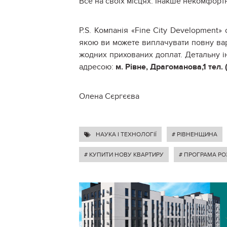
Все на своїх місцях. Інакше некомфорт
P.S. Компанія «Fine City Development»
якою ви можете виплачувати повну варт
жодних прихованих доплат. Детальну і
адресою:
м. Рівне, Драгоманова,1 тел.
Олена Сєргєєва
НАУКА І ТЕХНОЛОГІЇ
# РІВНЕНЩИНА
# КУПИТИ НОВУ КВАРТИРУ
# ПРОГРАМА Р