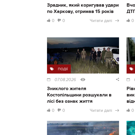
Зрадник, який коригував удари
Вчо
по Харкову, отримав 15 років
ДТП
0
0
Читати далі
0
ПОДІЇ
07.08.2026
Зниклого жителя
Рів
Костопільщини розшукали в
вик
лісі без ознак життя
від
0
0
Читати далі
0