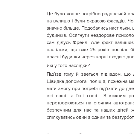
Це було конче потрібно радянській вл
на вулицю і були окрасою фасадів. Чо
значно більше. Подобались настільки, 
будинків. Осягнути нездорове психолог
сам дідусь Фрейд. Але факт залишаєт
настільки, що вже 25 років поспіль б
власні будинки через чорні входи з дво
Які у того наслідки?
Під’їзд тому й зветься під’їздом, що
Швидка допомога, поліція, пожежна ма
мати змогу при потребі під’їхати до двер
всі ваші та їхні гості… З кожним 
перетворюються на стоянки автотранс
безпечним для нас та наших дітей ж
спілкуватись один з одним та безтурбот