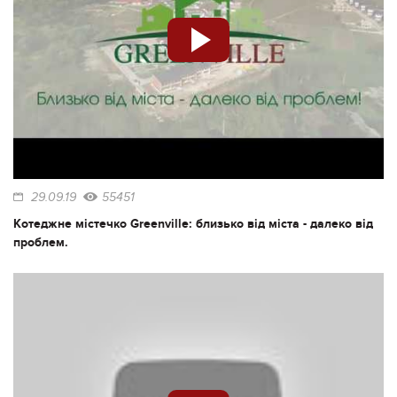
29.09.19
55451
Котеджне містечко Greenville: близько від міста - далеко від
проблем.