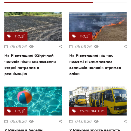
ПОДІЇ
ПОДІЇ
06.08.26
05.08.26
На Рівненщині 62-річний
На Рівненщині під час
чоловік після спалювання
пожежі післяжнивних
стерні потрапив в
залишків чоловік отримав
реанімацію
опіки
ПОДІЇ
СУСПІЛЬСТВО
05.08.26
04.08.26
У Рівному в басейні
У Рівному зросте вартість