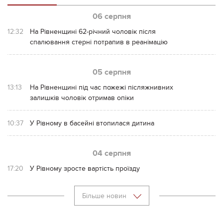
06 серпня
12:32
На Рівненщині 62-річний чоловік після
спалювання стерні потрапив в реанімацію
05 серпня
13:13
На Рівненщині під час пожежі післяжнивних
залишків чоловік отримав опіки
10:37
У Рівному в басейні втопилася дитина
04 серпня
17:20
У Рівному зросте вартість проїзду
Більше новин