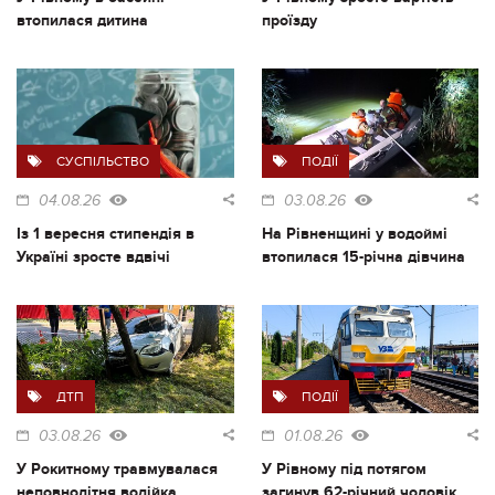
втопилася дитина
проїзду
СУСПІЛЬСТВО
ПОДІЇ
04.08.26
03.08.26
Із 1 вересня стипендія в
На Рівненщині у водоймі
Україні зросте вдвічі
втопилася 15-річна дівчина
ДТП
ПОДІЇ
03.08.26
01.08.26
У Рокитному травмувалася
У Рівному під потягом
неповнолітня водійка
загинув 62-річний чоловік