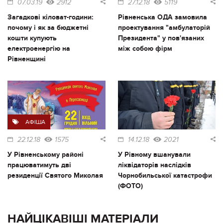
07.03.19
2912
27.12.18
5119
Загадкові кіловат-години:
Рівненська ОДА замовила
почому і як за бюджетні
проектування "амбулаторій
кошти купують
Президента" у пов'язаних
електроенергію на
між собою фірм
Рівненщині
АФІША
22.12.18
1575
14.12.18
2021
У Рівненському районі
У Рівному вшанували
працюватимуть дві
ліквідаторів наслідків
резиденції Святого Миколая
Чорнобильської катастрофи
(ФОТО)
НАЙЦІКАВІШІ МАТЕРІАЛИ