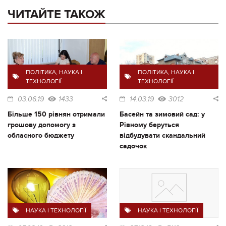
ЧИТАЙТЕ ТАКОЖ
ПОЛІТИКА
,
НАУКА І
ПОЛІТИКА
,
НАУКА І
ТЕХНОЛОГІЇ
ТЕХНОЛОГІЇ
03.06.19
1433
14.03.19
3012
Більше 150 рівнян отримали
Басейн та зимовий сад: у
грошову допомогу з
Рівному беруться
обласного бюджету
відбудувати скандальний
садочок
НАУКА І ТЕХНОЛОГІЇ
НАУКА І ТЕХНОЛОГІЇ