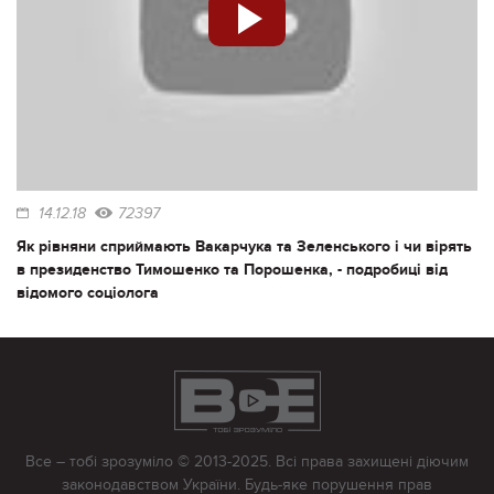
14.12.18
72397
Як рівняни сприймають Вакарчука та Зеленського і чи вірять
в президенство Тимошенко та Порошенка, - подробиці від
відомого соціолога
Все – тобі зрозуміло © 2013-2025. Всі права захищені діючим
законодавством України. Будь-яке порушення прав