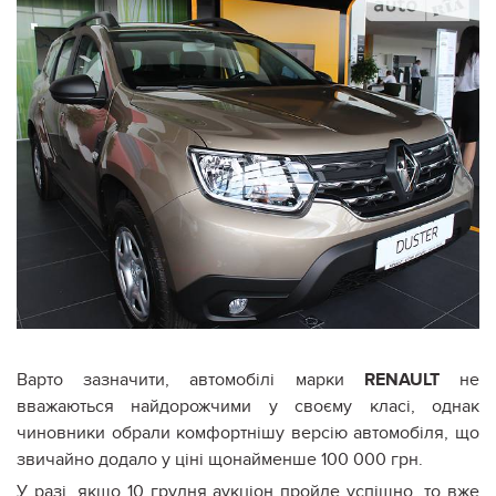
Варто зазначити, автомобілі марки
RENAULT
не
вважаються найдорожчими у своєму класі, однак
чиновники обрали комфортнішу версію автомобіля, що
звичайно додало у ціні щонайменше 100 000 грн.
У разі, якщо 10 грудня аукціон пройде успішно, то вже