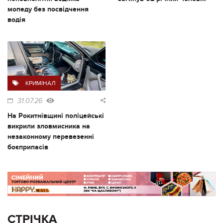
мопеду без посвідчення
водія
КРИМІНАЛ
31.07.26
На Рокитнівщині поліцейські
викрили зловмисника на
незаконному перевезенні
боєприпасів
СТРІЧКА