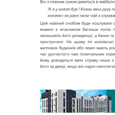
Він з певним сумом дивиться в майбутнє
"А я у князя був ! Князь мені руку 
князем і як рівні пили чай з справж
Цей наївний снобізм буде коштувати 
момент є власником багатьох полів та
залишають його резиденції, а банки та 
прострочені. На цьому тлі князівськ
житлових будинків або землі мають різн
час урочистого чаю позичальник отрим
йому доводиться мати справу лише з 
його за двері, якщо він надто наполяг