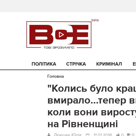
ПОЛІТИКА
СТРІЧКА
КРИМІНАЛ
Е
Головна
"Колись було кращ
вмирало...тепер 
коли вони виросту
на Рівненщині
Люкшин Юлія
0
0
11.01.2018