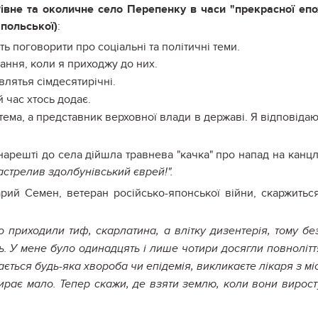
Рівне та околичне село Перепенку в часи "прекрасної епо
 польської)
:
 поговорити про соціальні та політичні теми.
ання, коли я приходжу до них.
авлятья сімдесятирічні.
 час хтось додає.
тема, а представник верховної влади в державі. Я відповідаю
нарешті до села дійшла травнева "качка" про напад на канц
астрелив здолбунівський єврей!".
рий Семен, ветеран російсько-японської війни, скаржитьс
 приходили тиф, скарлатина, а влітку дизентерія, тому бе
. У мене було одинадцять і лише чотири досягли повнолітт
ається будь-яка хвороба чи епідемія, викликаєте лікаря з міс
 вмирає мало. Тепер скажи, де взяти землю, коли вони вирост