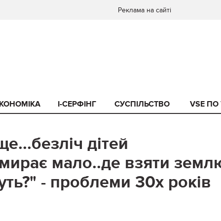
Реклама на сайті
КОНОМІКА
I-СЕРФІНГ
СУСПІЛЬСТВО
VSE ПО
е...безліч дітей
вмирає мало..де взяти земл
ть?" - проблеми 30х років