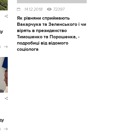
14.12.2018
72397
Як рівняни сприймають
Вакарчука та Зеленського і чи
вірять в президенство
ду
Тимошенко та Порошенка, -
подробиці від відомого
і
соціолога
ду
і