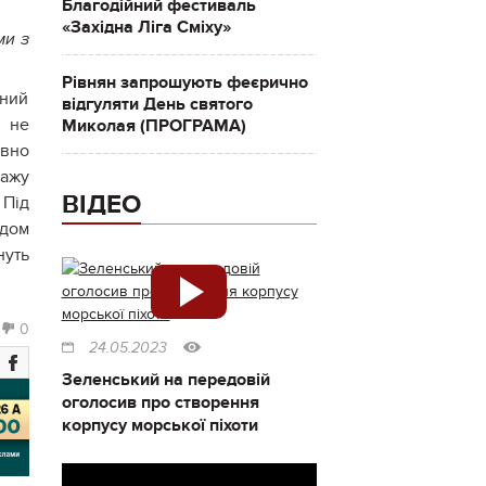
Благодійний фестиваль
«Західна Ліга Сміху»
ми з
Рівнян запрошують феєрично
аний
відгуляти День святого
и не
Миколая (ПРОГРАМА)
авно
дажу
ВІДЕО
 Під
одом
нуть
0
24.05.2023
Зеленський на передовій
оголосив про створення
корпусу морської піхоти