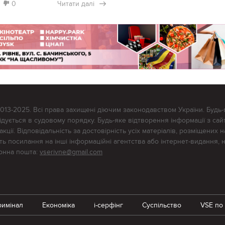
0
Читати далі
2013-2025. Всі права захищені діючим законодавством України. Будь-
ується в судовому порядку. Будь-яке відтворення інформації з сайт
ції. Відповідальність за достовірність усіх матеріалів, розміщених на
тять посилання на інші інформаційні агентства або інтернет-видання, 
ронна пошта:
vserivne@gmail.com
римінал
Економіка
i-серфінг
Суспільство
VSE по