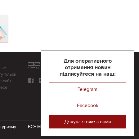
Для оперативного
Розроблений та підтримується
отримання новин
яке
в
компанії 32х32
підписуйтеся на наш:
у тільки
 сайті,
несе
Telegram
Facebook
Дякую, я вже з вами
 туризму
ВСЕ-МОЖЛИВО