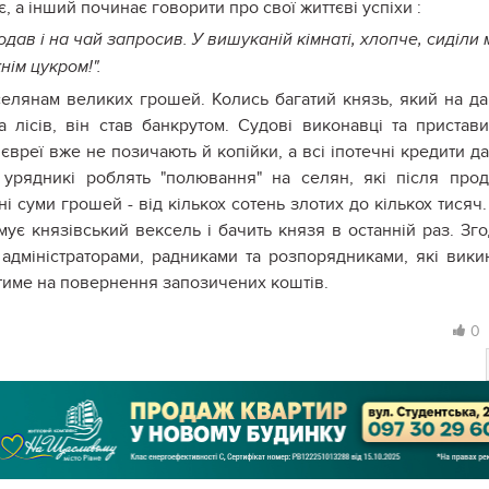
, а інший починає говорити про свої життєві успіхи :
подав і на чай запросив. У вишуканій кімнаті, хлопче, сиділи 
нім цукром!".
селянам великих грошей. Колись багатий князь, який на д
 лісів, він став банкрутом. Судові виконавці та пристав
євреї вже не позичають й копійки, а всі іпотечні кредити д
і урядникі роблять "полювання" на селян, які після про
і суми грошей - від кількох сотень злотих до кількох тисяч.
ує князівський вексель і бачить князя в останній раз. Зг
адміністраторами, радниками та розпорядниками, які вики
атиме на повернення запозичених коштів.
0