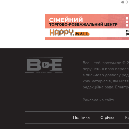
0
Все – тобі зрозуміло © 
порушення прав переслід
з письмово дозволу редак
крім матеріалів, які міс
редакційна рада. Елект
Реклама на сайті
Політика
Стрічка
К