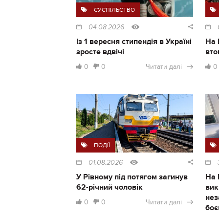
СУСПІЛЬСТВО
04.08.2026
Із 1 вересня стипендія в Україні
На 
зросте вдвічі
вто
0
0
Читати далі
0
ПОДІЇ
01.08.2026
У Рівному під потягом загинув
На 
62-річний чоловік
вик
нез
0
0
Читати далі
боє