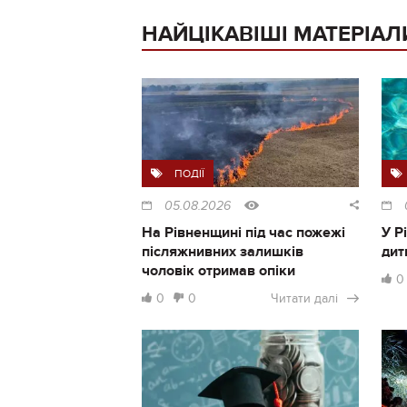
НАЙЦІКАВІШІ МАТЕРІАЛ
ПОДІЇ
05.08.2026
На Рівненщині під час пожежі
У Р
післяжнивних залишків
дит
чоловік отримав опіки
0
0
0
Читати далі