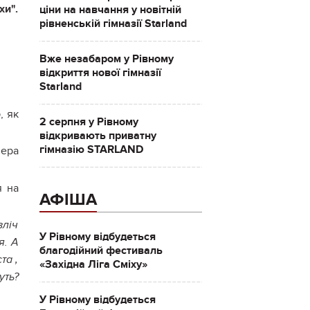
хи".
ціни на навчання у новітній
рівненській гімназії Starland
Вже незабаром у Рівному
відкриття нової гімназії
Starland
, як
2 серпня у Рівному
відкривають приватну
гімназію STARLAND
лера
я на
АФІША
зліч
У Рівному відбудеться
я. А
благодійний фестиваль
та ,
«Західна Ліга Сміху»
уть?
У Рівному відбудеться