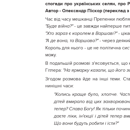
спогади про українських селян, про 
Автор - Олександр Піскор (переклад з
Час від часу мешканці Препенки люблять
- це завжди найперше пит
"Буде війна?"
- цік
"Хто зараз є королем в Варшаві?"
- через деякий
"А де вона, та Варшава?"
Король для нього - це не політична сис
можу.
В подальшій розмові з'ясовується, що 
Гітлера:
"На ярмарку казали, що його з
Згодом розмова йде на інші теми. Ста
нинішні часи:
"Колись краще було, хлопче. Часто
дітей вмирало від цих захворювань
тепер? Слава Богу! Як тільки почин
даєте ліки, ін'єкції і дітей тепер
Що вони будуть робити і їсти?"