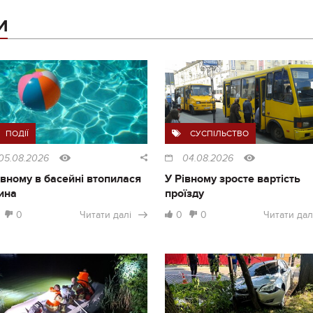
И
ПОДІЇ
СУСПІЛЬСТВО
05.08.2026
04.08.2026
івному в басейні втопилася
У Рівному зросте вартість
ина
проїзду
0
Читати далі
0
0
Читати дал