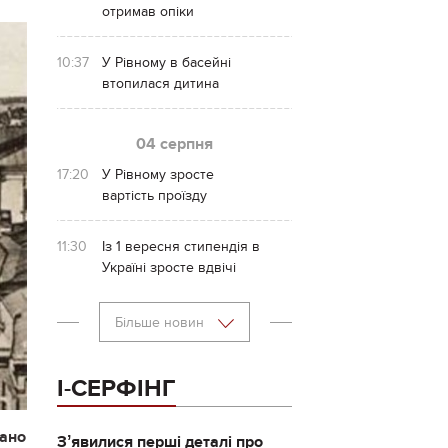
отримав опіки
10:37
У Рівному в басейні
втопилася дитина
04 серпня
17:20
У Рівному зросте
вартість проїзду
11:30
Із 1 вересня стипендія в
Україні зросте вдвічі
Більше новин
І-СЕРФІНГ
вано
Зʼявилися перші деталі про