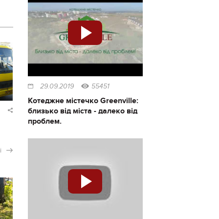
29.09.2019
55451
Котеджне містечко Greenville:
близько від міста - далеко від
проблем.
і