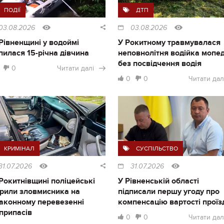
ПОДІЇ
ДТП
03.08.2026
03.08.2026
Рівненщині у водоймі
У Рокитному травмувалася
пилася 15-річна дівчина
неповнолітня водійка мопе
без посвідчення водія
0
Читати далі
0
0
Читати дал
КРИМІНАЛ
СУСПІЛЬСТВО
31.07.2026
31.07.2026
Рокитнівщині поліцейські
У Рівненській області
рили зловмисника на
підписали першу угоду про
аконному перевезенні
компенсацію вартості проїз
припасів
0
0
Читати дал