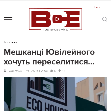
Головна
Мешканці Ювілейного
хочуть переселитися...
vse.rv.ua
6
0
26.03.2018