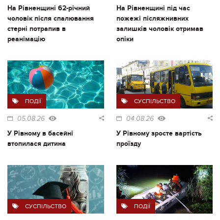
На Рівненщині 62-річний
На Рівненщині під час
чоловік після спалювання
пожежі післяжнивних
стерні потрапив в
залишків чоловік отримав
реанімацію
опіки
ПОДІЇ
СУСПІЛЬСТВО
05.08.26
04.08.26
У Рівному в басейні
У Рівному зросте вартість
втопилася дитина
проїзду
СУСПІЛЬСТВО
ПОДІЇ