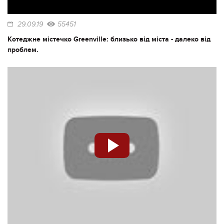
29.09.19
55451
Котеджне містечко Greenville: близько від міста - далеко від
проблем.