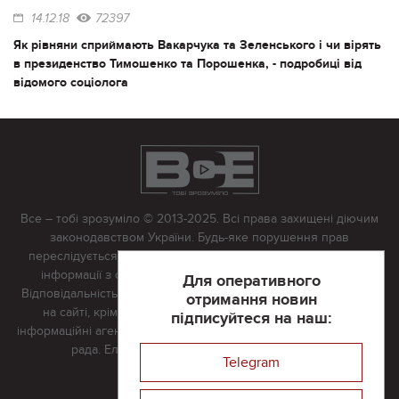
14.12.18
72397
Як рівняни сприймають Вакарчука та Зеленського і чи вірять
в президенство Тимошенко та Порошенка, - подробиці від
відомого соціолога
Все – тобі зрозуміло © 2013-2025. Всі права захищені діючим
законодавством України. Будь-яке порушення прав
переслідується в судовому порядку. Будь-яке відтворення
інформації з сайту тільки з письмово дозволу редакції.
Для оперативного
Відповідальність за достовірність усіх матеріалів, розміщених
отримання новин
на сайті, крім матеріалів, які містять посилання на інші
підписуйтеся на наш:
інформаційні агентства або інтернет-видання, несе редакційна
рада. Електронна пошта:
vserivne@gmail.com
Telegram
Реклама на сайті