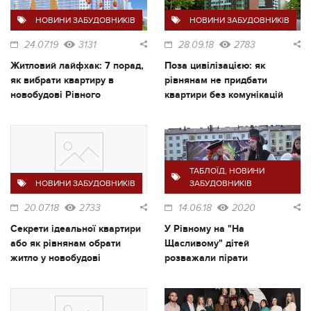
НОВИНИ ЗАБУДОВНИКІВ
НОВИНИ ЗАБУДОВНИКІВ
24.07.19
3131
28.09.18
2783
Житловий лайфхак: 7 порад,
Поза цивілізацією: як
як вибрати квартиру в
рівнянам не придбати
новобудові Рівного
квартири без комунікацій
ТАБЛОЇД
,
НОВИНИ
НОВИНИ ЗАБУДОВНИКІВ
ЗАБУДОВНИКІВ
20.07.18
2733
14.06.18
2020
Секрети ідеальної квартири
У Рівному на "На
або як рівнянам обрати
Щасливому" дітей
житло у новобудові
розважали пірати