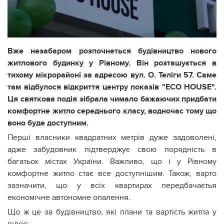
Вже незабаром розпочнеться будівництво нового
житлового будинку у Рівному. Він розташується в
тихому мікрорайоні за адресою вул. О. Теліги 57. Саме
там відбулося відкриття центру показів "ECO HOUSE".
Ця святкова подія зібрала чимало бажаючих придбати
комфортне житло середнього класу, водночас тому що
воно буде доступним.
Перші власники квадратних метрів дуже задоволені,
адже забудовник підтверджує свою порядність в
багатьох містах України. Важливо, що і у Рівному
комфортне житло стає все доступнішим. Також, варто
зазначити, що у всіх квартирах передбачаєтья
економічне автономне опалення.
Що ж це за будівництво, які плани та вартість житла у
відео: