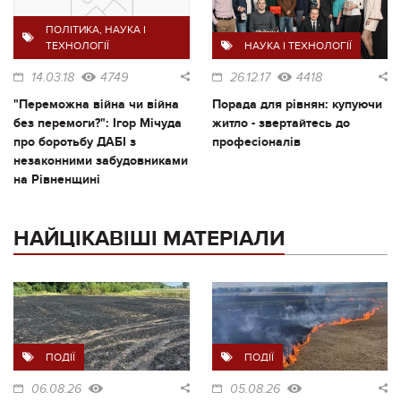
ПОЛІТИКА
,
НАУКА І
ТЕХНОЛОГІЇ
НАУКА І ТЕХНОЛОГІЇ
14.03.18
4749
26.12.17
4418
"Переможна війна чи війна
Порада для рівнян: купуючи
без перемоги?": Ігор Мічуда
житло - звертайтесь до
про боротьбу ДАБІ з
професіоналів
незаконними забудовниками
на Рівненщині
НАЙЦІКАВІШІ МАТЕРІАЛИ
ПОДІЇ
ПОДІЇ
06.08.26
05.08.26