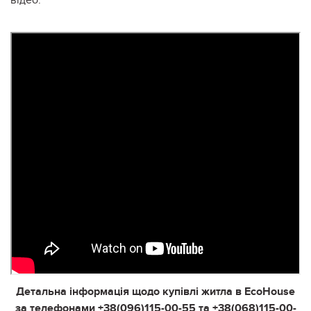
Детальна інформація щодо купівлі житла в EcoHouse
за телефонами +38(096)115-00-55 та +38(068)115-00-