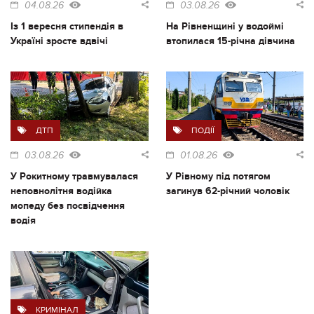
04.08.26
03.08.26
Із 1 вересня стипендія в
На Рівненщині у водоймі
Україні зросте вдвічі
втопилася 15-річна дівчина
ДТП
ПОДІЇ
03.08.26
01.08.26
У Рокитному травмувалася
У Рівному під потягом
неповнолітня водійка
загинув 62-річний чоловік
мопеду без посвідчення
водія
КРИМІНАЛ