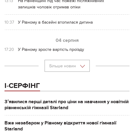
13:13
На Рівненщині під час пожежі післяжнивних
залишків чоловік отримав опіки
10:37
У Рівному в басейні втопилася дитина
04 серпня
17:20
У Рівному зросте вартість проїзду
Більше новин
І-СЕРФІНГ
Зʼявилися перші деталі про ціни на навчання у новітній
рівненській гімназії Starland
Вже незабаром у Рівному відкриття нової гімназії
Starland