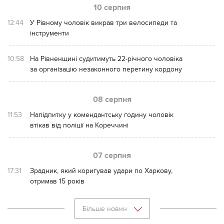
10 серпня
12:44
У Рівному чоловік викрав три велосипеди та
інструменти
10:58
На Рівненщині судитимуть 22-річного чоловіка
за організацію незаконного перетину кордону
08 серпня
11:53
Напідпитку у комендантську годину чоловік
втікав від поліції на Кореччині
07 серпня
17:31
Зрадник, який коригував удари по Харкову,
отримав 15 років
Більше новин