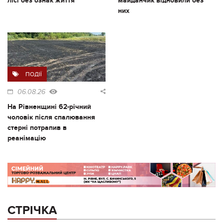
лісі без ознак життя
майданчик відновили без
них
ПОДІЇ
06.08.26
На Рівненщині 62-річний
чоловік після спалювання
стерні потрапив в
реанімацію
СТРІЧКА