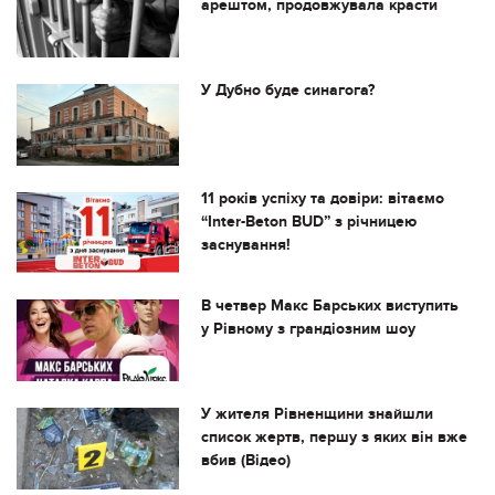
арештом, продовжувала красти
У Дубно буде синагога?
11 років успіху та довіри: вітаємо
“Inter-Beton BUD” з річницею
заснування!
В четвер Макс Барських виступить
у Рівному з грандіозним шоу
У жителя Рівненщини знайшли
список жертв, першу з яких він вже
вбив (Відео)