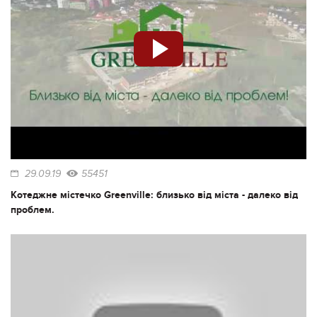
29.09.19
55451
Котеджне містечко Greenville: близько від міста - далеко від
проблем.