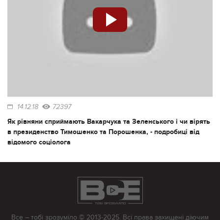
14.12.18
72397
Як рівняни сприймають Вакарчука та Зеленського і чи вірять
в президенство Тимошенко та Порошенка, - подробиці від
відомого соціолога
Все – тобі зрозуміло © 2013-2025. Всі права захищені діючим