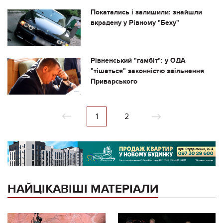
Покатались і залишили: знайшли
вкрадену у Рівному "Беху"
Рівненський "гамбіт": у ОДА
"тішаться" законністю звільнення
Приварського
1
2
НАЙЦІКАВІШІ МАТЕРІАЛИ