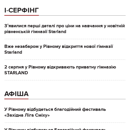
І-СЕРФІНГ
Зʼявилися перші деталі про ціни на навчання у новітній
рівненській гімназії Starland
Вже незабаром у Рівному відкриття нової гімназії
Starland
2 серпня у Рівному відкривають приватну гімназію
STARLAND
АФІША
У Рівному відбудеться благодійний фестиваль
«Західна Ліга Сміху»
У Рівному відбудеться Благодійний фестиваль