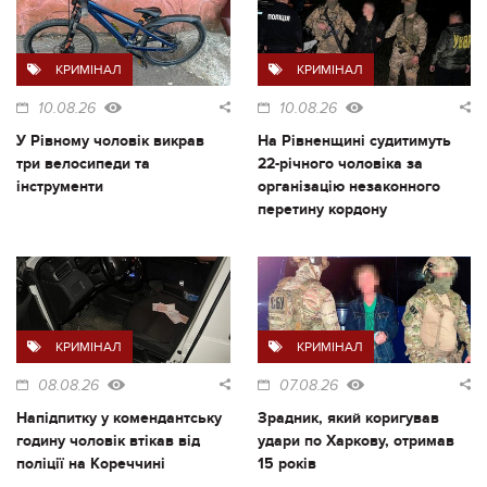
КРИМІНАЛ
КРИМІНАЛ
10.08.26
10.08.26
У Рівному чоловік викрав
На Рівненщині судитимуть
три велосипеди та
22-річного чоловіка за
інструменти
організацію незаконного
перетину кордону
КРИМІНАЛ
КРИМІНАЛ
08.08.26
07.08.26
Напідпитку у комендантську
Зрадник, який коригував
годину чоловік втікав від
удари по Харкову, отримав
поліції на Кореччині
15 років