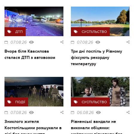
ДТП
СУСПІЛЬСТВО
07.08.26
07.08.26
Вчора біля Квасилова
Три дні поспіль у Рівному
сталася ДТП з автовозом
фіксують рекордну
температуру
ПОДІЇ
СУСПІЛЬСТВО
07.08.26
06.08.26
Зниклого жителя
Рівненські вандали не
Костопільщини розшукали в
виконали обіцянки: