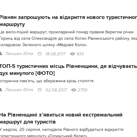
Рівнян запрошують на відкриття нового туристично
маршруту
Це вело-піший маршрут, прокладений понад правим берегом річки
Горинь від села Олександрія до села Хотин Рівненського району, як
складовою Зеленого шляху «Медове Коло».
Люкшин Юлія
18.08.2017
935
ТОП-5 туристичних місць Рівненщини, де відчуваєт
дух минулого [ФОТО]
Історична пам'ять, що збережена крізь століття
Люкшин Юлія
02.08.2017
2759
На Рівненщині з’явиться новий екстремальний
маршрут для туристів
У неділю, 20 серпня, неподалік Рівного відбудеться відкриття
туристичного маршруту «Горинський берег».