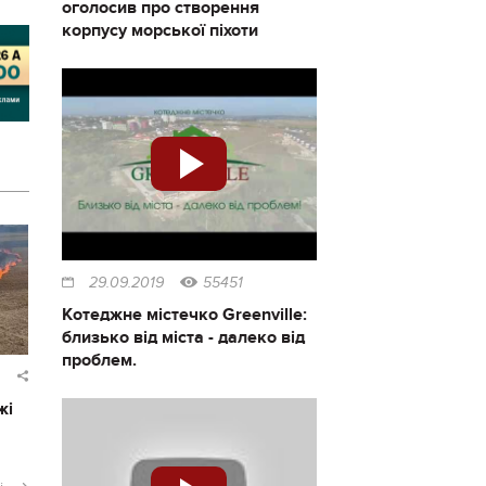
оголосив про створення
корпусу морської піхоти
29.09.2019
55451
Котеджне містечко Greenville:
близько від міста - далеко від
проблем.
жі