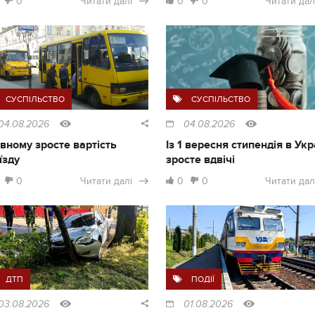
0
Читати далі
0
0
Читати дал
СУСПІЛЬСТВО
СУСПІЛЬСТВО
04.08.2026
04.08.2026
івному зросте вартість
Із 1 вересня стипендія в Укр
їзду
зросте вдвічі
0
Читати далі
0
0
Читати дал
ДТП
ПОДІЇ
03.08.2026
01.08.2026