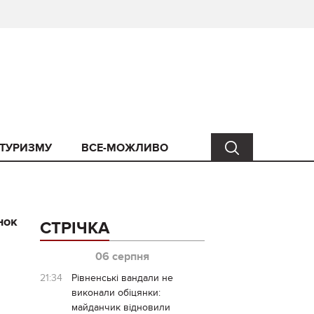
 ТУРИЗМУ
ВСЕ-МОЖЛИВО
нок
СТРІЧКА
06 серпня
21:34
Рівненські вандали не
виконали обіцянки:
майданчик відновили