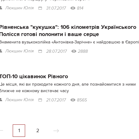
Люкшин Юлія
31.07.2017
814
Рівненська "кукушка": 106 кілометрів Українського
Полісся готові полонити і ваше серце
Знаменита вузькоколійка «Антонівка-Зарічне» є найдовшою в Європі
Люкшин Юлія
28.07.2017
2888
ТОП-10 цікавинок Рівного
Це місця, які ви проходите кожного дня, але познайомитися з ними
ближче не кожному вистачає часу
Люкшин Юлія
21.07.2017
8565
1
2