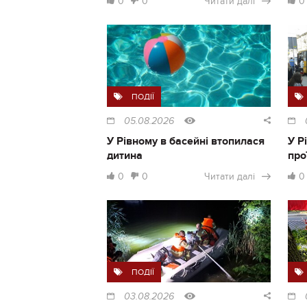
0
0
Читати далі
0
ПОДІЇ
05.08.2026
У Рівному в басейні втопилася
У Р
дитина
про
0
0
Читати далі
0
ПОДІЇ
03.08.2026