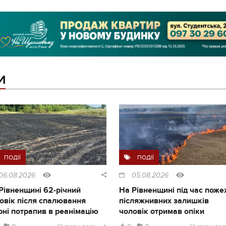
И
ПОДІЇ
ПОДІЇ
06.08.2026
05.08.2026
Рівненщині 62-річний
На Рівненщині під час поже
овік після спалювання
післяжнивних залишків
рні потрапив в реанімацію
чоловік отримав опіки