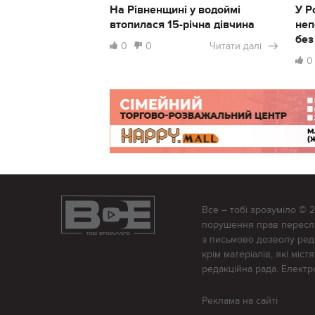
На Рівненщині у водоймі
У Р
втопилася 15-річна дівчина
неп
без
0
0
Читати далі
0
Все – тобі зрозуміло © 
порушення прав переслід
з письмово дозволу редак
крім матеріалів, які міс
редакційна рада. Елект
Реклама на сайті