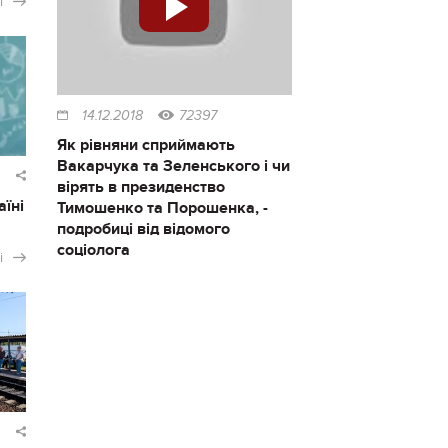
і
14.12.2018
72397
Як рівняни сприймають
Вакарчука та Зеленського і чи
вірять в президенство
аїні
Тимошенко та Порошенка, -
подробиці від відомого
соціолога
і