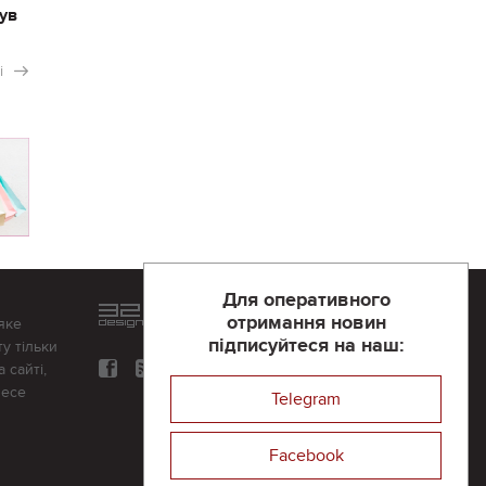
ув
і
Для оперативного
Розроблений та підтримується
отримання новин
яке
в
компанії 32х32
підписуйтеся на наш:
у тільки
 сайті,
несе
Telegram
Facebook