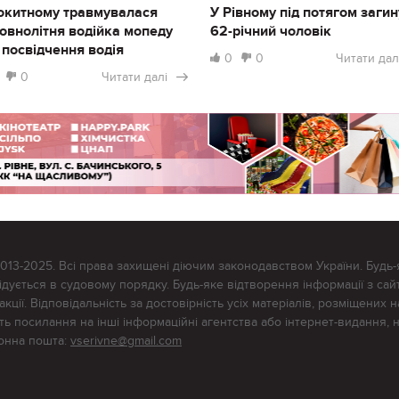
окитному травмувалася
У Рівному під потягом загин
овнолітня водійка мопеду
62-річний чоловік
 посвідчення водія
0
0
Читати дал
0
Читати далі
2013-2025. Всі права захищені діючим законодавством України. Будь-
ується в судовому порядку. Будь-яке відтворення інформації з сайт
ції. Відповідальність за достовірність усіх матеріалів, розміщених на
тять посилання на інші інформаційні агентства або інтернет-видання, 
ронна пошта:
vserivne@gmail.com