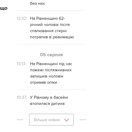
без них
 що
12:32
На Рівненщині 62-
річний чоловік після
спалювання стерні
потрапив в реанімацію
05 серпня
ю
13:13
На Рівненщині під час
пожежі післяжнивних
залишків чоловік
отримав опіки
10:37
У Рівному в басейні
втопилася дитина
Більше новин