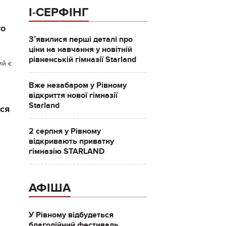
І-СЕРФІНГ
го
Зʼявилися перші деталі про
ціни на навчання у новітній
рівненській гімназії Starland
ий є
Вже незабаром у Рівному
відкриття нової гімназії
Starland
ься
2 серпня у Рівному
відкривають приватну
гімназію STARLAND
АФІША
У Рівному відбудеться
благодійний фестиваль