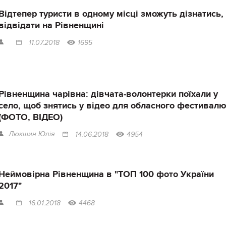
Відтепер туристи в одному місці зможуть дізнатись,
відвідати на Рівненщині
11.07.2018
1695
Рівненщина чарівна: дівчата-волонтерки поїхали у
село, щоб знятись у відео для обласного фестивал
(ФОТО, ВІДЕО)
Люкшин Юлія
14.06.2018
4954
Неймовірна Рівненщина в "ТОП 100 фото України
2017"
16.01.2018
4468