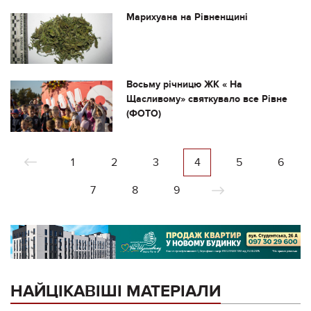
Марихуана на Рівненщині
Восьму річницю ЖК « На
Щасливому» святкувало все Рівне
(ФОТО)
1
2
3
4
5
6
7
8
9
НАЙЦІКАВІШІ МАТЕРІАЛИ