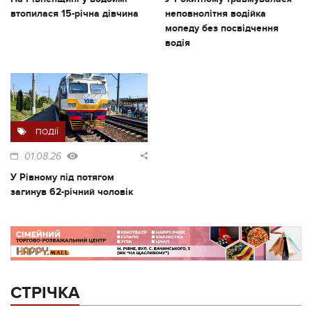
втопилася 15-річна дівчина
неповнолітня водійка
мопеду без посвідчення
водія
ПОДІЇ
01.08.26
У Рівному під потягом
загинув 62-річний чоловік
СТРІЧКА