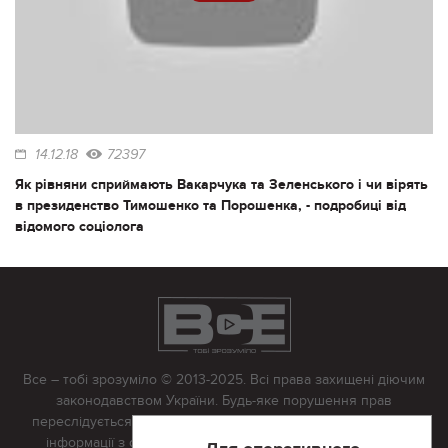
14.12.18
72397
Як рівняни сприймають Вакарчука та Зеленського і чи вірять
в президенство Тимошенко та Порошенка, - подробиці від
відомого соціолога
Все – тобі зрозуміло © 2013-2025. Всі права захищені діючим
законодавством України. Будь-яке порушення прав
переслідується в судовому порядку. Будь-яке відтворення
інформації з сайту тільки з письмово дозволу редакції.