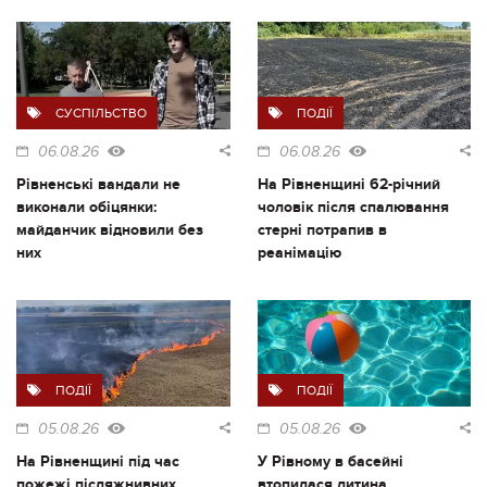
СУСПІЛЬСТВО
ПОДІЇ
06.08.26
06.08.26
Рівненські вандали не
На Рівненщині 62-річний
виконали обіцянки:
чоловік після спалювання
майданчик відновили без
стерні потрапив в
них
реанімацію
ПОДІЇ
ПОДІЇ
05.08.26
05.08.26
На Рівненщині під час
У Рівному в басейні
пожежі післяжнивних
втопилася дитина