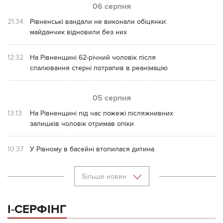
06 серпня
21:34
Рівненські вандали не виконали обіцянки:
майданчик відновили без них
12:32
На Рівненщині 62-річний чоловік після
спалювання стерні потрапив в реанімацію
05 серпня
13:13
На Рівненщині під час пожежі післяжнивних
залишків чоловік отримав опіки
10:37
У Рівному в басейні втопилася дитина
Більше новин
І-СЕРФІНГ