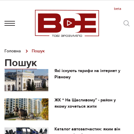
Головна
Пошук
Пошук
Які існують тарифи на інтернет у
Рівному
ЖК “ На Щасливому” - район у
якому хочеться жити
Каталог автозапчастин: яким він