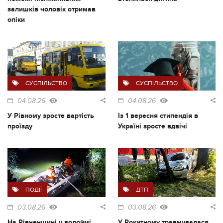
залишків чоловік отримав
опіки
СУСПІЛЬСТВО
СУСПІЛЬСТВО
04.08.26
04.08.26
У Рівному зросте вартість
Із 1 вересня стипендія в
проїзду
Україні зросте вдвічі
ПОДІЇ
ДТП
03.08.26
03.08.26
На Рівненщині у водоймі
У Рокитному травмувалася