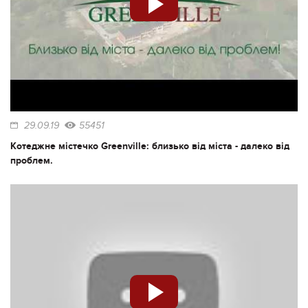
29.09.19
55451
Котеджне містечко Greenville: близько від міста - далеко від
проблем.