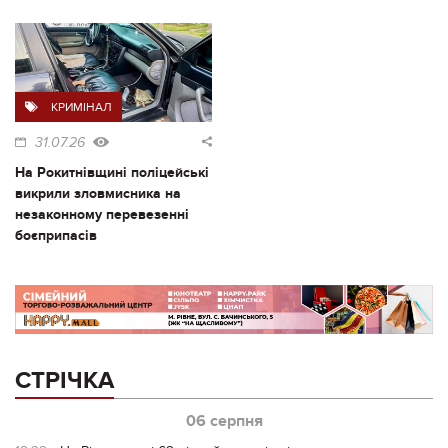
КРИМІНАЛ
31.07.26
На Рокитнівщині поліцейські
викрили зловмисника на
незаконному перевезенні
боєприпасів
СТРІЧКА
06 серпня