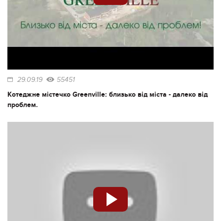
29.09.19
55451
Котеджне містечко Greenville: близько від міста - далеко від
проблем.