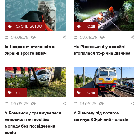
СУСПІЛЬСТВО
ПОДІЇ
04.08.26
03.08.26
Із 1 вересня стипендія в
На Рівненщині у водоймі
Україні зросте вдвічі
втопилася 15-річна дівчина
ДТП
ПОДІЇ
03.08.26
01.08.26
У Рокитному травмувалася
У Рівному під потягом
неповнолітня водійка
загинув 62-річний чоловік
мопеду без посвідчення
водія