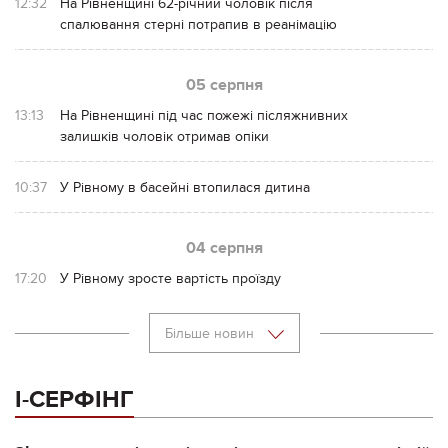
12:32
На Рівненщині 62-річний чоловік після
спалювання стерні потрапив в реанімацію
05 серпня
13:13
На Рівненщині під час пожежі післяжнивних
залишків чоловік отримав опіки
10:37
У Рівному в басейні втопилася дитина
04 серпня
17:20
У Рівному зросте вартість проїзду
Більше новин
І-СЕРФІНГ