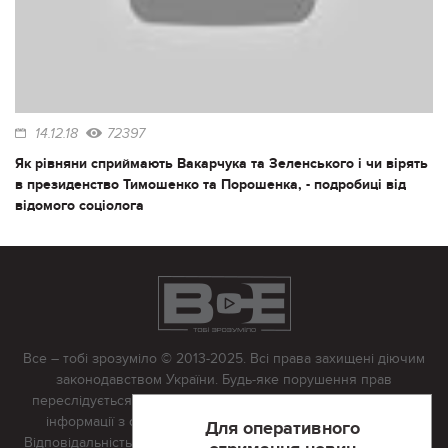
14.12.18
72397
Як рівняни сприймають Вакарчука та Зеленського і чи вірять
в президенство Тимошенко та Порошенка, - подробиці від
відомого соціолога
Все – тобі зрозуміло © 2013-2025. Всі права захищені діючим
законодавством України. Будь-яке порушення прав
переслідується в судовому порядку. Будь-яке відтворення
інформації з сайту тільки з письмово дозволу редакції.
Для оперативного
Відповідальність за достовірність усіх матеріалів, розміщених