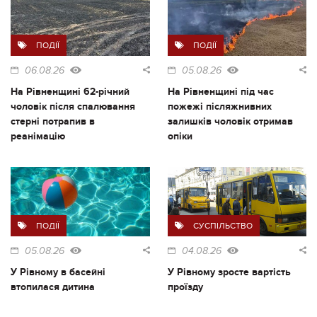
ПОДІЇ
ПОДІЇ
06.08.26
05.08.26
На Рівненщині 62-річний
На Рівненщині під час
чоловік після спалювання
пожежі післяжнивних
стерні потрапив в
залишків чоловік отримав
реанімацію
опіки
ПОДІЇ
СУСПІЛЬСТВО
05.08.26
04.08.26
У Рівному в басейні
У Рівному зросте вартість
втопилася дитина
проїзду