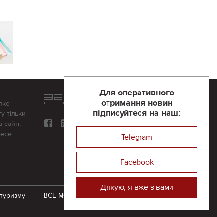
Для оперативного
Розроблений та підтримується
отримання новин
яке
в
компанії 32х32
підписуйтеся на наш:
у тільки
 сайті,
несе
Telegram
Facebook
Дякую, я вже з вами
 туризму
ВСЕ-МОЖЛИВО