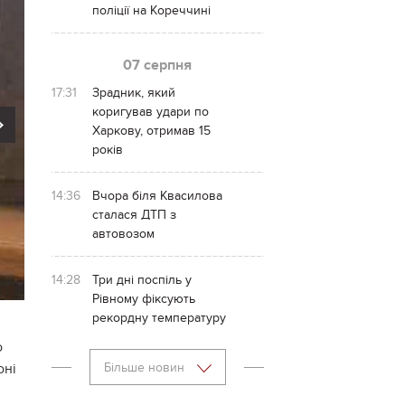
поліції на Кореччині
07 серпня
17:31
Зрадник, який
коригував удари по
Next
Харкову, отримав 15
років
14:36
Вчора біля Квасилова
сталася ДТП з
автовозом
14:28
Три дні поспіль у
Рівному фіксують
рекордну температуру
о
оні
Більше новин