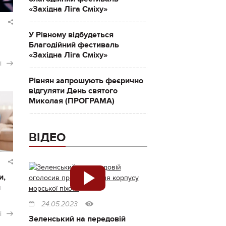
«Західна Ліга Сміху»
У Рівному відбудеться
Благодійний фестиваль
«Західна Ліга Сміху»
і
Рівнян запрошують феєрично
відгуляти День святого
Миколая (ПРОГРАМА)
ВІДЕО
и,
и
24.05.2023
і
Зеленський на передовій