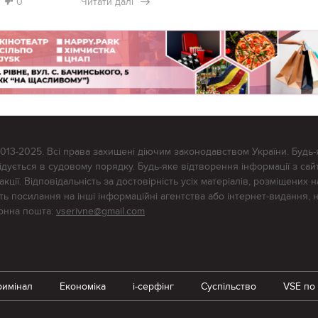
0
Читати далі
2013-2025. Всі права захищені діючим законодавством України. Будь-
ується в судовому порядку. Будь-яке відтворення інформації з сайт
ції. Відповідальність за достовірність усіх матеріалів, розміщених на
тять посилання на інші інформаційні агентства або інтернет-видання, 
ронна пошта:
vserivne@gmail.com
римінал
Економіка
i-серфінг
Суспільство
VSE по