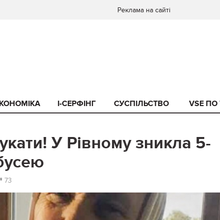
Реклама на сайті
КОНОМІКА
I-СЕРФІНГ
СУСПІЛЬСТВО
VSE ПО
кати! У Рівному зникла 5-
абусею
73