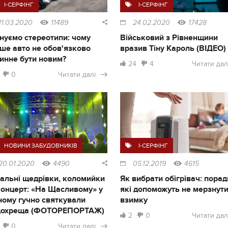
I-СЕРФІНГ
I-СЕРФІНГ
11.03.2020
11489
24.02.2020
17428
нуємо стереотипи: чому
Військовий з Рівненщини
ше авто не обов'язково
вразив Тіну Кароль (ВІДЕО)
инне бути новим?
24
4
Читати дал
0
Читати далі
НОВИНИ ЗАБУДОВНИКІВ
I-СЕРФІНГ
20.01.2020
4490
05.12.2019
4615
альні щедрівки, коломийки
Як вибрати обігрівач: порад
концерт: «На Щасливому» у
які допоможуть не мерзнут
ному гучно святкували
взимку
дохреща (ФОТОРЕПОРТАЖ)
2
0
Читати дал
0
Читати далі