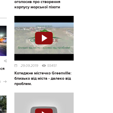
оголосив про створення
корпусу морської піхоти
29.09.2019
55451
ася
Котеджне містечко Greenville:
близько від міста - далеко від
і
проблем.