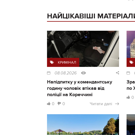
НАЙЦІКАВІШІ МАТЕРІАЛ
КРИМІНАЛ
08.08.2026
Напідпитку у комендантську
Зра
годину чоловік втікав від
по 
поліції на Кореччині
0
0
0
Читати далі