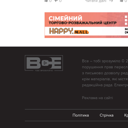
0
0
Читати далі
0
Все – тобі зрозуміло © 
порушення прав переслід
з письмово дозволу редак
крім матеріалів, які міс
редакційна рада. Елект
Реклама на сайті
Політика
Стрічка
К