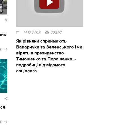
14.12.2018
72397
чик
Як рівняни сприймають
Вакарчука та Зеленського і чи
і
вірять в президенство
Тимошенко та Порошенка, -
подробиці від відомого
соціолога
ася
і