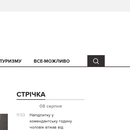
 ТУРИЗМУ
ВСЕ-МОЖЛИВО
СТРІЧКА
08 серпня
11:53
Напідпитку у
комендантську годину
чоловік втікав від