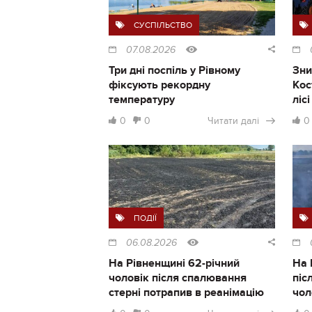
СУСПІЛЬСТВО
07.08.2026
Три дні поспіль у Рівному
Зни
фіксують рекордну
Кос
температуру
ліс
0
0
Читати далі
0
ПОДІЇ
06.08.2026
На Рівненщині 62-річний
На 
чоловік після спалювання
піс
стерні потрапив в реанімацію
чол