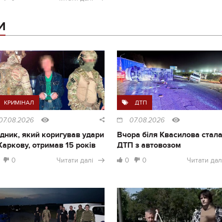
И
КРИМІНАЛ
ДТП
07.08.2026
07.08.2026
дник, який коригував удари
Вчора біля Квасилова стал
Харкову, отримав 15 років
ДТП з автовозом
0
Читати далі
0
0
Читати дал