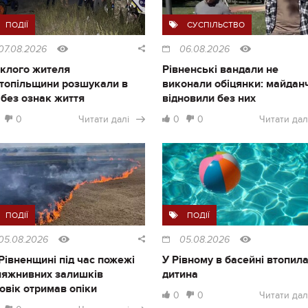
ПОДІЇ
СУСПІЛЬСТВО
07.08.2026
06.08.2026
клого жителя
Рівненські вандали не
топільщини розшукали в
виконали обіцянки: майдан
і без ознак життя
відновили без них
0
Читати далі
0
0
Читати дал
ПОДІЇ
ПОДІЇ
05.08.2026
05.08.2026
Рівненщині під час пожежі
У Рівному в басейні втопил
ляжнивних залишків
дитина
овік отримав опіки
0
0
Читати дал