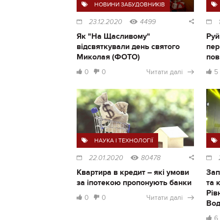
НОВИНИ ЗАБУДОВНИКІВ
23.12.2020
4499
Як "На Щасливому"
Руй
відсвяткували день святого
пер
Миколая (ФОТО)
пов
0
0
Читати далі
5
НАУКА І ТЕХНОЛОГІЇ
22.01.2020
80478
Квартира в кредит – які умови
Зап
за іпотекою пропонують банки
та 
Рів
0
0
Читати далі
Во
6