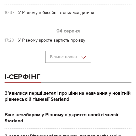
10:37
У Рівному в басейні втопилася дитина
04 серпня
17:20
У Рівному зросте вартість проїзду
Більше новин
І-СЕРФІНГ
Зʼявилися перші деталі про ціни на навчання у новітній
рівненській гімназії Starland
Вже незабаром у Рівному відкриття нової гімназії
Starland