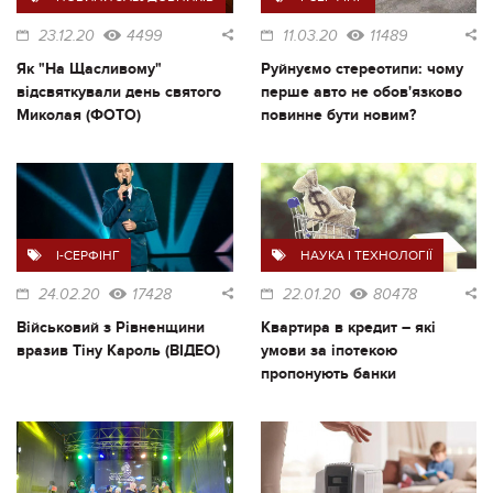
23.12.20
4499
11.03.20
11489
Як "На Щасливому"
Руйнуємо стереотипи: чому
відсвяткували день святого
перше авто не обов'язково
Миколая (ФОТО)
повинне бути новим?
I-СЕРФІНГ
НАУКА І ТЕХНОЛОГІЇ
24.02.20
17428
22.01.20
80478
Військовий з Рівненщини
Квартира в кредит – які
вразив Тіну Кароль (ВІДЕО)
умови за іпотекою
пропонують банки