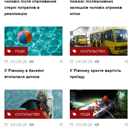
чоловік після спалювання
пожежі післяжнивних
стерні потрапив в
залишків чоловік отримав
реанімацію
опіки
ПОДІЇ
СУСПІЛЬСТВО
05.08.26
04.08.26
У Рівному в басейні
У Рівному зросте вартість
втопилася дитина
проїзду
СУСПІЛЬСТВО
ПОДІЇ
04.08.26
03.08.26