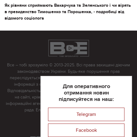
Як рівняни сприймають Вакарчука та Зеленського і чи вірять
в президенство Тимошенко та Порошенка, - подробиці від
відомого соціолога
Все – тобі зрозуміло © 2013-2025. Всі права захищені діючим
законодавством України. Будь-яке порушення прав
переслідується в судовому порядку. Будь-яке відтворення
інформації з сайту тільки з письмово дозволу редакції.
Для оперативного
Відповідальність за достовірність усіх матеріалів, розміщених
отримання новин
на сайті, крім матеріалів, які містять посилання на інші
підписуйтеся на наш:
інформаційні агентства або інтернет-видання, несе редакційна
рада. Електронна пошта:
vserivne@gmail.com
Telegram
Реклама на сайті
Facebook