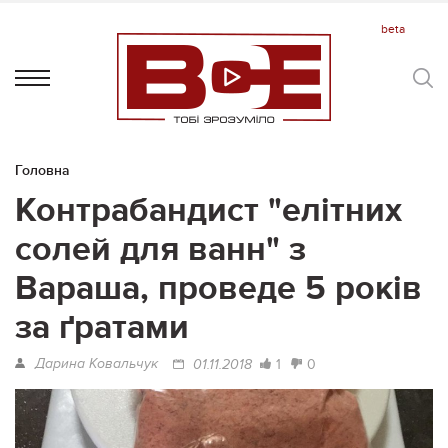
Головна
Контрабандист "елітних
солей для ванн" з
Вараша, проведе 5 років
за ґратами
Дарина Ковальчук
1
0
01.11.2018