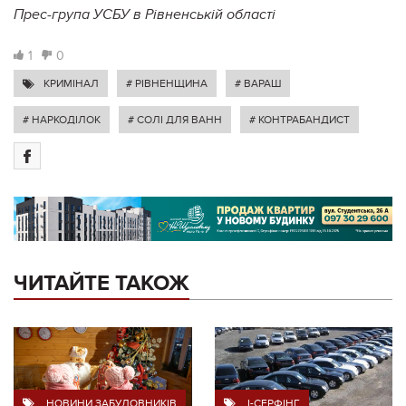
Прес-
група УСБУ в Рівненській області
1
0
КРИМІНАЛ
# РІВНЕНЩИНА
# ВАРАШ
# НАРКОДІЛОК
# СОЛІ ДЛЯ ВАНН
# КОНТРАБАНДИСТ
ЧИТАЙТЕ ТАКОЖ
НОВИНИ ЗАБУДОВНИКІВ
I-СЕРФІНГ