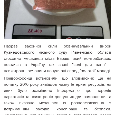
Набрав законної сили обвинувальний вирок
Кузнецовського міського суду Рівненської області
стосовно мешканця міста Вараш, який контрабандою
постачав в Україну так звані "солі для ванн" ‒
психотропні речовини популярні серед "золотої" молоді.
Правоохоронці встановили, що зловмисник ще на
початку 2016 року знайшов низку Інтернет-ресурсів, на
яких було розміщено інформацію про перелік
наркотиків та психотропів доступних для замовлення, а
також вказано механізми їх розповсюдження з
дотриманням заходів конспірації та безпеки.