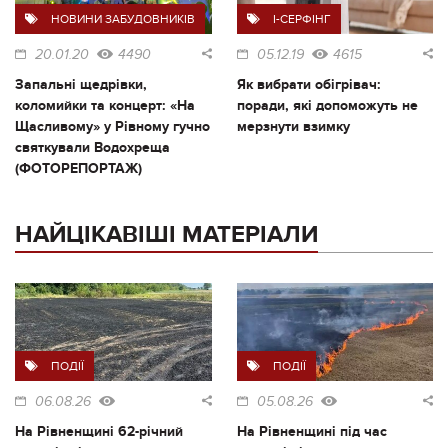
НОВИНИ ЗАБУДОВНИКІВ
I-СЕРФІНГ
20.01.20
4490
05.12.19
4615
Запальні щедрівки,
Як вибрати обігрівач:
коломийки та концерт: «На
поради, які допоможуть не
Щасливому» у Рівному гучно
мерзнути взимку
святкували Водохреща
(ФОТОРЕПОРТАЖ)
НАЙЦІКАВІШІ МАТЕРІАЛИ
ПОДІЇ
ПОДІЇ
06.08.26
05.08.26
На Рівненщині 62-річний
На Рівненщині під час