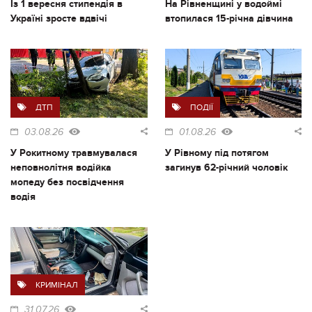
Із 1 вересня стипендія в
На Рівненщині у водоймі
Україні зросте вдвічі
втопилася 15-річна дівчина
ДТП
ПОДІЇ
03.08.26
01.08.26
У Рокитному травмувалася
У Рівному під потягом
неповнолітня водійка
загинув 62-річний чоловік
мопеду без посвідчення
водія
КРИМІНАЛ
31.07.26