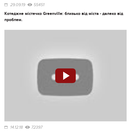
29.09.19
55451
Котеджне містечко Greenville: близько від міста - далеко від
проблем.
14.12.18
72397