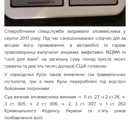
Співробітники спецслужби затримали зловмисника у
серпні 2017 року. Під час санкціонованих слідчих дій за
місцем його проживання, в автомобілі та гаражі
правоохоронці вилучили: зокрема, амфетамін, МДМА та
"солі для ванн" на загальну суму понад триста тисяч
гривень та дев’ять тисяч доларів США готівкою.
У наркоділка було також виявлено сім травматичних
пістолетів, три з яких були перероблені під відстріл
бойовими патронами.
Суд визнав зловмисника винним: ч. 5 ст. 27, ч.2 ст.28, ч.
3 ст. 305, ч. 2 ст. 306, ч. 2, 3 ст. 307, ч. 1 ст. 263
Кримінального Кодексу України та п’ять років
позбавлення волі.