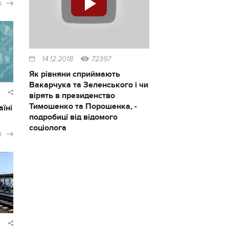
і
14.12.2018
72397
Як рівняни сприймають
Вакарчука та Зеленського і чи
вірять в президенство
Тимошенко та Порошенка, -
аїні
подробиці від відомого
соціолога
і