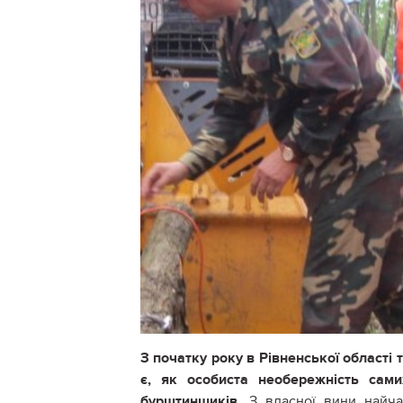
З початку року в Рівненської області
є, як особиста необережність самих
бурштинщиків.
З власної вини найча