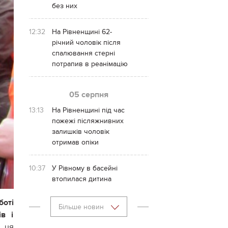
без них
12:32
На Рівненщині 62-
річний чоловік після
спалювання стерні
потрапив в реанімацію
05 серпня
13:13
На Рівненщині під час
пожежі післяжнивних
залишків чоловік
отримав опіки
10:37
У Рівному в басейні
втопилася дитина
боті
Більше новин
ів і
е ця