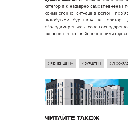
категорія є надмірно самовпевнена і 
криміногенної ситуації в регіоні, пов
видобутком бурштину на території
«Володимирецьке лісове господарство»
охорони під час здійснення ними функці
# РІВНЕНЩИНА
# БУРШТИН
# ЛІСОКРА
ЧИТАЙТЕ ТАКОЖ