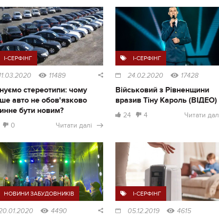
I-СЕРФІНГ
I-СЕРФІНГ
11.03.2020
11489
24.02.2020
17428
нуємо стереотипи: чому
Військовий з Рівненщини
ше авто не обов'язково
вразив Тіну Кароль (ВІДЕО)
инне бути новим?
24
4
Читати дал
0
Читати далі
НОВИНИ ЗАБУДОВНИКІВ
I-СЕРФІНГ
20.01.2020
4490
05.12.2019
4615