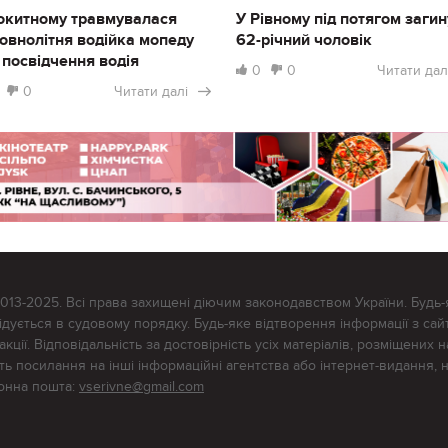
окитному травмувалася
У Рівному під потягом загин
овнолітня водійка мопеду
62-річний чоловік
 посвідчення водія
0
0
Читати дал
0
Читати далі
2013-2025. Всі права захищені діючим законодавством України. Будь-
ується в судовому порядку. Будь-яке відтворення інформації з сайт
ції. Відповідальність за достовірність усіх матеріалів, розміщених на
тять посилання на інші інформаційні агентства або інтернет-видання, 
ронна пошта:
vserivne@gmail.com