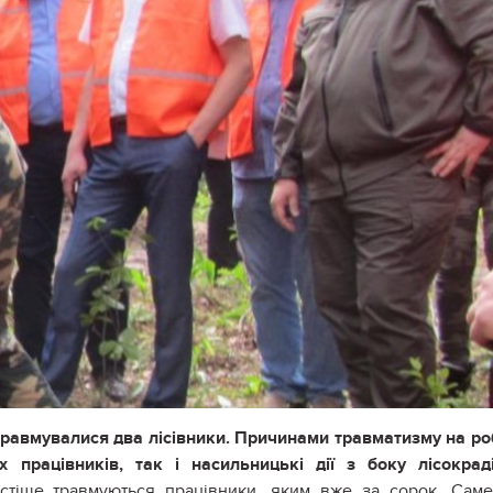
 травмувалися два лісівники. Причинами травматизму на ро
 працівників, так і насильницькі дії з боку лісокрад
стіше травмуються працівники, яким вже за сорок. Сам