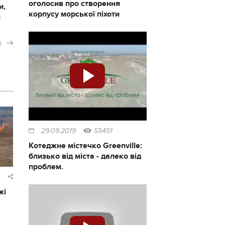
оголосив про створення
и,
корпусу морської піхоти
и
і
29.09.2019
55451
Котеджне містечко Greenville:
близько від міста - далеко від
проблем.
жі