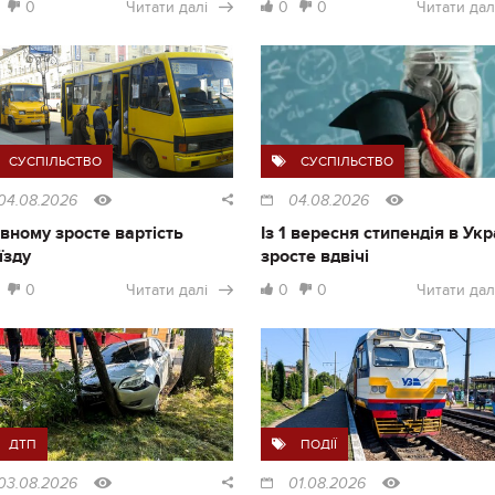
0
Читати далі
0
0
Читати дал
СУСПІЛЬСТВО
СУСПІЛЬСТВО
04.08.2026
04.08.2026
івному зросте вартість
Із 1 вересня стипендія в Укр
їзду
зросте вдвічі
0
Читати далі
0
0
Читати дал
ДТП
ПОДІЇ
03.08.2026
01.08.2026