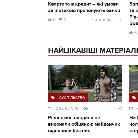
Квартира в кредит – які умови
Зап
за іпотекою пропонують банки
та 
Рів
0
0
Читати далі
Во
6
НАЙЦІКАВІШІ МАТЕРІАЛ
СУСПІЛЬСТВО
06.08.2026
Рівненські вандали не
На 
виконали обіцянки: майданчик
чол
відновили без них
сте