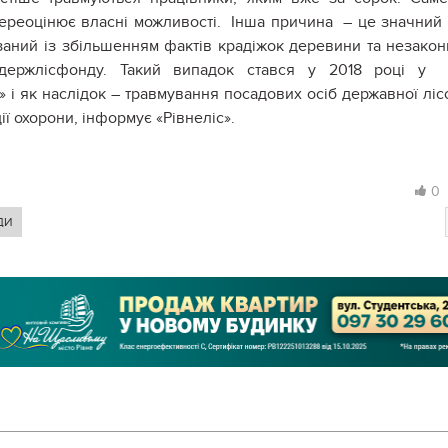
переоцінює власні можливості. Інша причина – це значний 
`язаний із збільшенням фактів крадіжок деревини та незако
 держлісфонду. Такий випадок стався у 2018 році у
 і як наслідок – травмування посадових осіб державної ліс
ї охорони, інформує «Рівнеліс».
0
ДИ