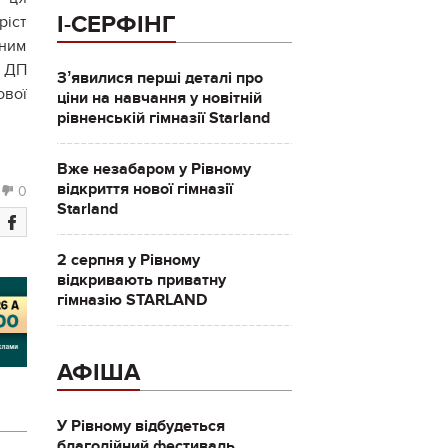
І-СЕРФІНГ
ріст
нним
 ДП
Зʼявилися перші деталі про
ової
ціни на навчання у новітній
рівненській гімназії Starland
Вже незабаром у Рівному
відкриття нової гімназії
0
Starland
2 серпня у Рівному
відкривають приватну
гімназію STARLAND
АФІША
У Рівному відбудеться
благодійний фестиваль