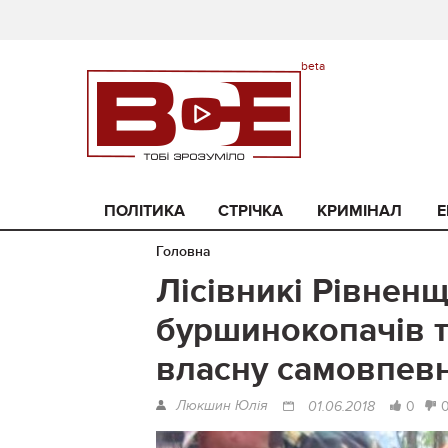
ПОЛІТИКА
СТРІЧКА
КРИМІНАЛ
Е
Головна
Лісівникі Рівнен
буршинокопачів т
власну самовпевн
Люкшин Юлія
0
01.06.2018