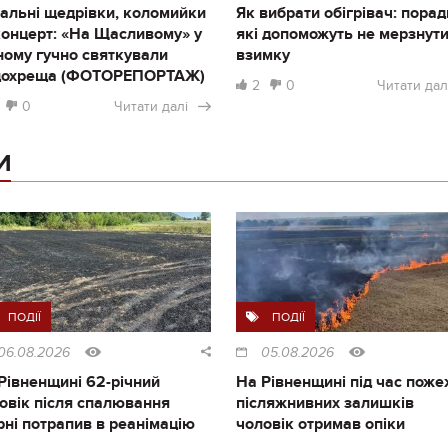
альні щедрівки, коломийки
Як вибрати обігрівач: порад
концерт: «На Щасливому» у
які допоможуть не мерзнут
ному гучно святкували
взимку
дохреща (ФОТОРЕПОРТАЖ)
2
0
Читати дал
0
Читати далі
И
ПОДІЇ
ПОДІЇ
06.08.2026
05.08.2026
Рівненщині 62-річний
На Рівненщині під час поже
овік після спалювання
післяжнивних залишків
рні потрапив в реанімацію
чоловік отримав опіки