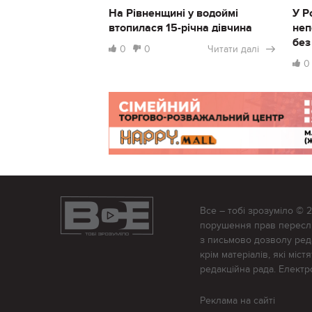
На Рівненщині у водоймі
У Р
втопилася 15-річна дівчина
неп
без
0
0
Читати далі
0
Все – тобі зрозуміло © 
порушення прав переслід
з письмово дозволу редак
крім матеріалів, які міс
редакційна рада. Елект
Реклама на сайті