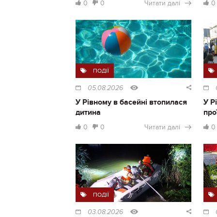
0
0
Читати далі
0
ПОДІЇ
05.08.2026
У Рівному в басейні втопилася
У Р
дитина
про
0
0
Читати далі
0
ПОДІЇ
03.08.2026