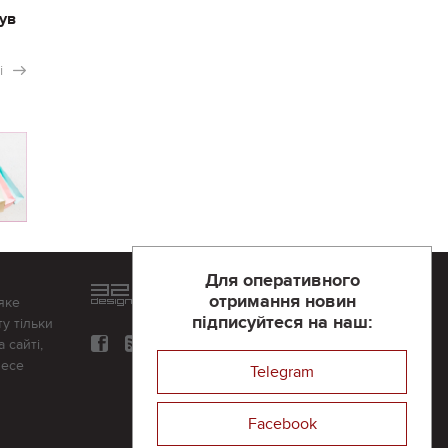
ув
і
Для оперативного
Розроблений та підтримується
отримання новин
яке
в
компанії 32х32
підписуйтеся на наш:
у тільки
 сайті,
несе
Telegram
Facebook