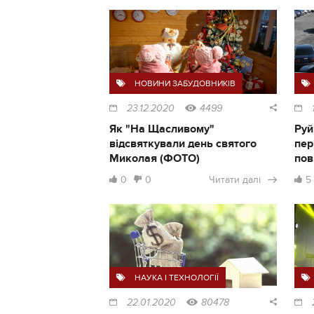
НОВИНИ ЗАБУДОВНИКІВ
23.12.2020
4499
Як "На Щасливому"
Руй
відсвяткували день святого
пер
Миколая (ФОТО)
пов
0
0
Читати далі
5
НАУКА І ТЕХНОЛОГІЇ
22.01.2020
80478