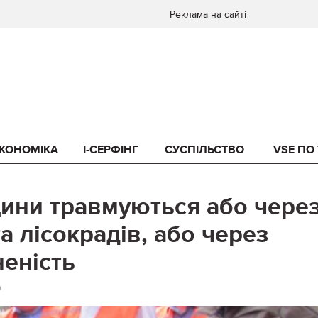
Реклама на сайті
КОНОМІКА
I-СЕРФІНГ
СУСПІЛЬСТВО
VSE ПО
щини травмуються або чере
а лісокрадів, або через
еність
0