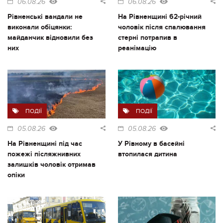
06.08.26
06.08.26
Рівненські вандали не
На Рівненщині 62-річний
виконали обіцянки:
чоловік після спалювання
майданчик відновили без
стерні потрапив в
них
реанімацію
ПОДІЇ
ПОДІЇ
05.08.26
05.08.26
На Рівненщині під час
У Рівному в басейні
пожежі післяжнивних
втопилася дитина
залишків чоловік отримав
опіки