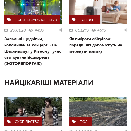
НОВИНИ ЗАБУДОВНИКІВ
I-СЕРФІНГ
20.01.20
4490
05.12.19
4615
Запальні щедрівки,
Як вибрати обігрівач:
коломийки та концерт: «На
поради, які допоможуть не
Щасливому» у Рівному гучно
мерзнути взимку
святкували Водохреща
(ФОТОРЕПОРТАЖ)
НАЙЦІКАВІШІ МАТЕРІАЛИ
СУСПІЛЬСТВО
ПОДІЇ