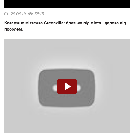
29.09.19
55451
Котеджне містечко Greenville: близько від міста - далеко від
проблем.