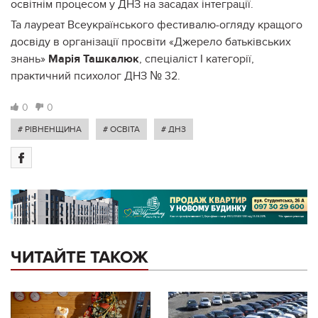
освітнім процесом у ДНЗ на засадах інтеграції.
Та лауреат Всеукраїнського фестивалю-огляду кращого
досвіду в організації просвіти «Джерело батьківських
знань»
Марія Ташкалюк
, спеціаліст І категорії,
практичний психолог ДНЗ № 32.
0
0
# РІВНЕНЩИНА
# ОСВІТА
# ДНЗ
ЧИТАЙТЕ ТАКОЖ