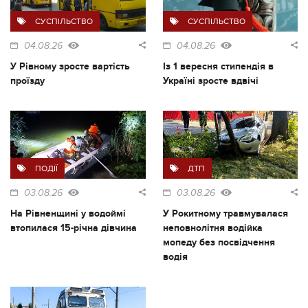
СУСПІЛЬСТВО
СУСПІЛЬСТВО
04.08.26
04.08.26
У Рівному зросте вартість
Із 1 вересня стипендія в
проїзду
Україні зросте вдвічі
ПОДІЇ
ДТП
03.08.26
03.08.26
На Рівненщині у водоймі
У Рокитному травмувалася
втопилася 15-річна дівчина
неповнолітня водійка
мопеду без посвідчення
водія