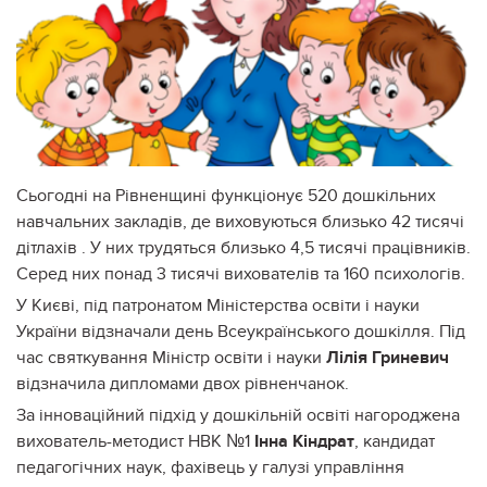
Сьогодні на Рівненщині функціонує 520 дошкільних
навчальних закладів, де виховуються близько 42 тисячі
дітлахів . У них трудяться близько 4,5 тисячі працівників.
Серед них понад 3 тисячі вихователів та 160 психологів.
У Києві, під патронатом Міністерства освіти і науки
України відзначали день Всеукраїнського дошкілля. Під
час святкування Міністр освіти і науки
Лілія Гриневич
відзначила дипломами двох рівненчанок.
За інноваційний підхід у дошкільній освіті нагороджена
вихователь-методист НВК №1
Інна Кіндрат
, кандидат
педагогічних наук, фахівець у галузі управління