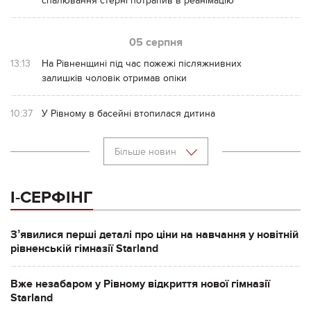
спалювання стерні потрапив в реанімацію
05 серпня
13:13
На Рівненщині під час пожежі післяжнивних
залишків чоловік отримав опіки
10:37
У Рівному в басейні втопилася дитина
Більше новин
І-СЕРФІНГ
Зʼявилися перші деталі про ціни на навчання у новітній
рівненській гімназії Starland
Вже незабаром у Рівному відкриття нової гімназії
Starland