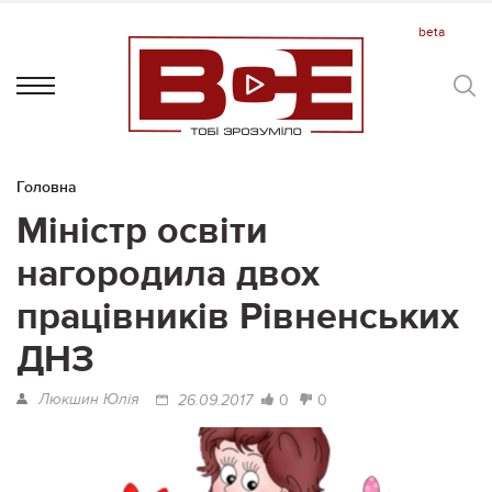
Головна
Міністр освіти
нагородила двох
працівників Рівненських
ДНЗ
Люкшин Юлія
0
0
26.09.2017