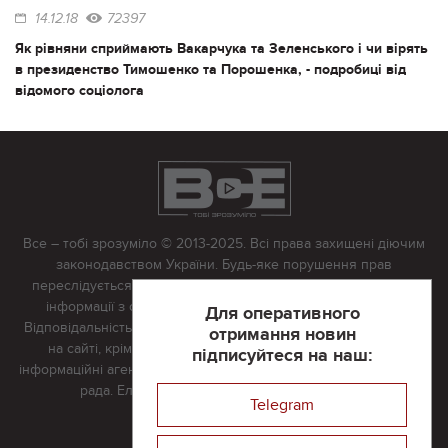
14.12.18
72397
Як рівняни сприймають Вакарчука та Зеленського і чи вірять
в президенство Тимошенко та Порошенка, - подробиці від
відомого соціолога
Все – тобі зрозуміло © 2013-2025. Всі права захищені діючим
законодавством України. Будь-яке порушення прав
переслідується в судовому порядку. Будь-яке відтворення
інформації з сайту тільки з письмово дозволу редакції.
Для оперативного
Відповідальність за достовірність усіх матеріалів, розміщених
отримання новин
на сайті, крім матеріалів, які містять посилання на інші
підписуйтеся на наш:
інформаційні агентства або інтернет-видання, несе редакційна
рада. Електронна пошта:
vserivne@gmail.com
Telegram
Реклама на сайті