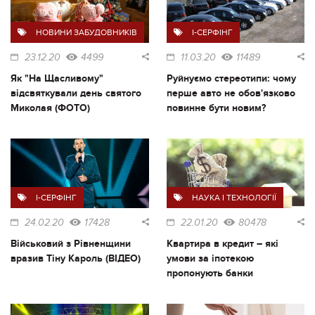
НОВИНИ ЗАБУДОВНИКІВ
I-СЕРФІНГ
23.12.20
4499
11.03.20
11489
Як "На Щасливому"
Руйнуємо стереотипи: чому
відсвяткували день святого
перше авто не обов'язково
Миколая (ФОТО)
повинне бути новим?
I-СЕРФІНГ
НАУКА І ТЕХНОЛОГІЇ
24.02.20
17428
22.01.20
80478
Військовий з Рівненщини
Квартира в кредит – які
вразив Тіну Кароль (ВІДЕО)
умови за іпотекою
пропонують банки