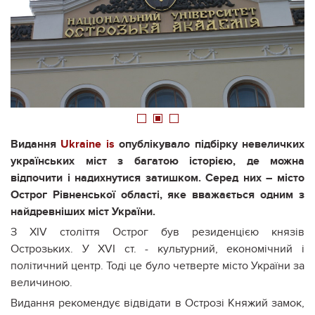
1
2
3
Видання
Ukraine is
опублікувало підбірку невеличких
українських міст з багатою історією, де можна
відпочити і надихнутися затишком. Серед них – місто
Острог Рівненської області, яке вважається одним з
найдревніших міст України.
З XIV століття Острог був резиденцією князів
Острозьких. У XVI ст. - культурний, економічний і
політичний центр. Тоді це було четверте місто України за
величиною.
Видання рекомендує відвідати в Острозі Княжий замок,