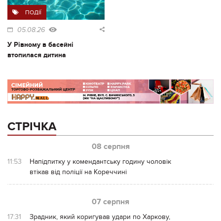
ПОДІЇ
05.08.26
У Рівному в басейні
втопилася дитина
СТРІЧКА
08 серпня
11:53
Напідпитку у комендантську годину чоловік
втікав від поліції на Кореччині
07 серпня
17:31
Зрадник, який коригував удари по Харкову,