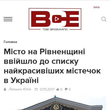
Головна
Місто на Рівненщині
ввійшло до списку
найкрасивіших містечок
в Україні
Люкшин Юлія
0
0
07.11.2017