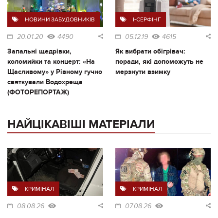
НОВИНИ ЗАБУДОВНИКІВ
I-СЕРФІНГ
20.01.20
4490
05.12.19
4615
Запальні щедрівки,
Як вибрати обігрівач:
коломийки та концерт: «На
поради, які допоможуть не
Щасливому» у Рівному гучно
мерзнути взимку
святкували Водохреща
(ФОТОРЕПОРТАЖ)
НАЙЦІКАВІШІ МАТЕРІАЛИ
КРИМІНАЛ
КРИМІНАЛ
08.08.26
07.08.26