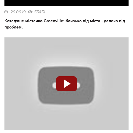
29.09.19
55451
Котеджне містечко Greenville: близько від міста - далеко від
проблем.