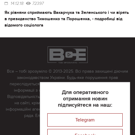
14.12.18
72397
Як рівняни сприймають Вакарчука та Зеленського і чи вірять
в президенство Тимошенко та Порошенка, - подробиці від
відомого соціолога
Все – тобі зрозуміло © 2013-2025. Всі права захищені діючим
законодавством України. Будь-яке порушення прав
переслідується в судовому порядку. Будь-яке відтворення
інформації з сайту тільки з письмово дозволу редакції.
Для оперативного
Відповідальність за достовірність усіх матеріалів, розміщених
отримання новин
на сайті, крім матеріалів, які містять посилання на інші
підписуйтеся на наш:
інформаційні агентства або інтернет-видання, несе редакційна
рада. Електронна пошта:
vserivne@gmail.com
Telegram
Реклама на сайті