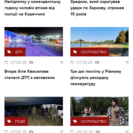
Напідпитку у комендантську
Зрадник, який коригував
годину чоловік втікав від
удари по Харкову, отримав
поліції на Кореччині
15 років
ДТП
СУСПІЛЬСТВО
07.08.26
07.08.26
Вчора біля Квасилова
Три дні поспіль у Рівному
сталася ДТП з автовозом
фіксують рекордну
температуру
ПОДІЇ
СУСПІЛЬСТВО
07.08.26
06.08.26