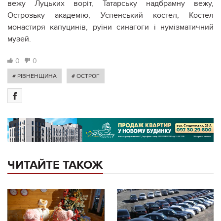
вежу Луцьких воріт, Татарську надбрамну вежу,
Острозьку академію, Успенський костел, Костел
монастиря капуцинів, руїни синагоги і нумізматичний
музей.
0
0
# РІВНЕНЩИНА
# ОСТРОГ
ЧИТАЙТЕ ТАКОЖ