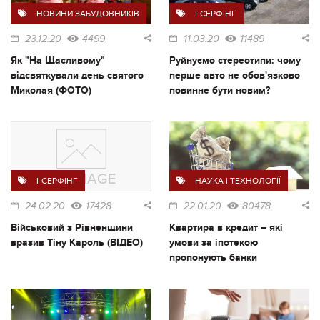
НОВИНИ ЗАБУДОВНИКІВ
I-СЕРФІНГ
23.12.20
4499
11.03.20
11489
Як "На Щасливому"
Руйнуємо стереотипи: чому
відсвяткували день святого
перше авто не обов'язково
Миколая (ФОТО)
повинне бути новим?
I-СЕРФІНГ
НАУКА І ТЕХНОЛОГІЇ
24.02.20
17428
22.01.20
80478
Військовий з Рівненщини
Квартира в кредит – які
вразив Тіну Кароль (ВІДЕО)
умови за іпотекою
пропонують банки