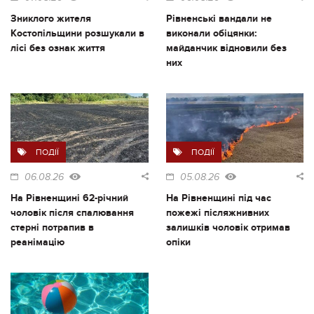
Зниклого жителя
Рівненські вандали не
Костопільщини розшукали в
виконали обіцянки:
лісі без ознак життя
майданчик відновили без
них
ПОДІЇ
ПОДІЇ
06.08.26
05.08.26
На Рівненщині 62-річний
На Рівненщині під час
чоловік після спалювання
пожежі післяжнивних
стерні потрапив в
залишків чоловік отримав
реанімацію
опіки