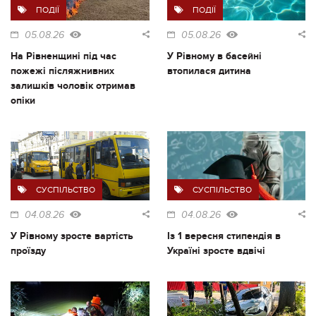
ПОДІЇ
ПОДІЇ
05.08.26
05.08.26
На Рівненщині під час
У Рівному в басейні
пожежі післяжнивних
втопилася дитина
залишків чоловік отримав
опіки
СУСПІЛЬСТВО
СУСПІЛЬСТВО
04.08.26
04.08.26
У Рівному зросте вартість
Із 1 вересня стипендія в
проїзду
Україні зросте вдвічі