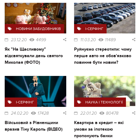
НОВИНИ ЗАБУДОВНИКІВ
I-СЕРФІНГ
23.12.20
4499
11.03.20
11489
Як "На Щасливому"
Руйнуємо стереотипи: чому
відсвяткували день святого
перше авто не обов'язково
Миколая (ФОТО)
повинне бути новим?
I-СЕРФІНГ
НАУКА І ТЕХНОЛОГІЇ
24.02.20
17428
22.01.20
80478
Військовий з Рівненщини
Квартира в кредит – які
вразив Тіну Кароль (ВІДЕО)
умови за іпотекою
пропонують банки