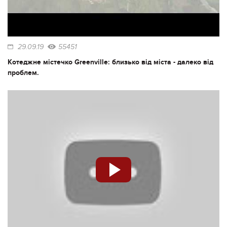
29.09.19
55451
Котеджне містечко Greenville: близько від міста - далеко від
проблем.