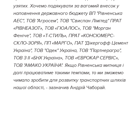
узятих. Хочемо подякувати за вагомий внесок у
наповнення державного бюджету ВП "Рівненська
АЕС", ТОВ "Агросем", ТОВ "Свиспан Лімітед" ПРАТ
«РІВНЕАЗОТ», ТОВ «ГЮАЛОС», ТОВ "Морган
Феніче", ТОВ «Т-СТИЛЬ», ПРАТ «КОНСЮМЕРС-
СКЛО-ЗОРЯ», ПП «МАРГО», ПАТ "Дікергофф Цемент
Україна", ТОВ "Одек" Україна, ТОВ "Партнерагро",
ТОВ З ІІ «БНХ Україна», ТОВ «ЄВРОКАР СЕРВІС»,
ТОВ "АМАКО УКРАЇНА". Якщо Рівненська митниця і
далі працюватиме такими темпами, то ми зможемо
чимало зробити для розвитку транспортних шляхів
- зазначив Андрій Чаборай.
нашої області,