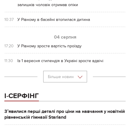
залишків чоловік отримав опіки
10:37
У Рівному в басейні втопилася дитина
04 серпня
17:20
У Рівному зросте вартість проїзду
11:30
Із 1 вересня стипендія в Україні зросте вдвічі
Більше новин
І-СЕРФІНГ
Зʼявилися перші деталі про ціни на навчання у новітній
рівненській гімназії Starland