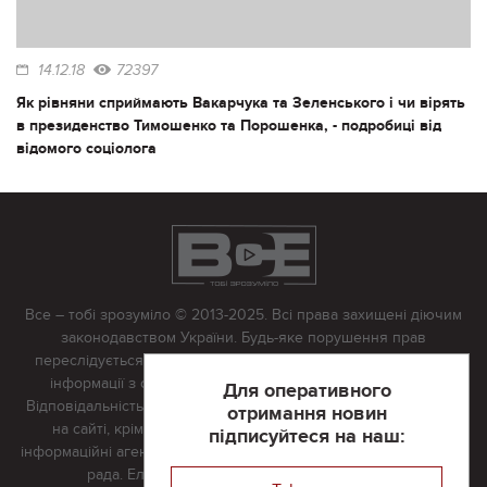
14.12.18
72397
Як рівняни сприймають Вакарчука та Зеленського і чи вірять
в президенство Тимошенко та Порошенка, - подробиці від
відомого соціолога
Все – тобі зрозуміло © 2013-2025. Всі права захищені діючим
законодавством України. Будь-яке порушення прав
переслідується в судовому порядку. Будь-яке відтворення
інформації з сайту тільки з письмово дозволу редакції.
Для оперативного
Відповідальність за достовірність усіх матеріалів, розміщених
отримання новин
на сайті, крім матеріалів, які містять посилання на інші
підписуйтеся на наш:
інформаційні агентства або інтернет-видання, несе редакційна
рада. Електронна пошта:
vserivne@gmail.com