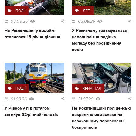
ПОДІЇ
ДТП
03.08.26
03.08.26
На Рівненщині у водоймі
У Рокитному травмувалася
втопилася 15-річна дівчина
неповнолітня водійка
мопеду без посвідчення
водія
ПОДІЇ
КРИМІНАЛ
01.08.26
31.07.26
У Рівному під потягом
На Рокитнівщині поліцейські
загинув 62-річний чоловік
викрили зловмисника на
незаконному перевезенні
боєприпасів