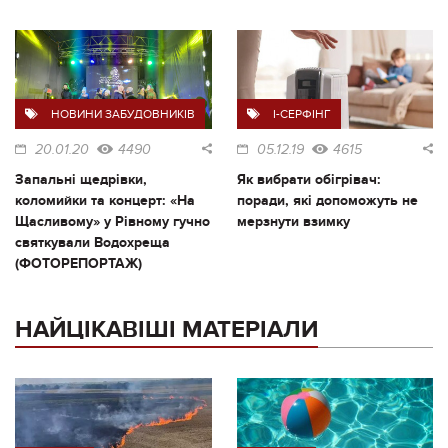
НОВИНИ ЗАБУДОВНИКІВ
I-СЕРФІНГ
20.01.20
4490
05.12.19
4615
Запальні щедрівки,
Як вибрати обігрівач:
коломийки та концерт: «На
поради, які допоможуть не
Щасливому» у Рівному гучно
мерзнути взимку
святкували Водохреща
(ФОТОРЕПОРТАЖ)
НАЙЦІКАВІШІ МАТЕРІАЛИ