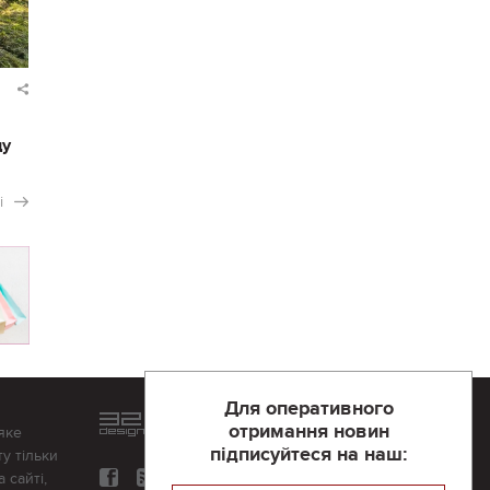
ду
і
Для оперативного
Розроблений та підтримується
отримання новин
яке
в
компанії 32х32
підписуйтеся на наш:
у тільки
 сайті,