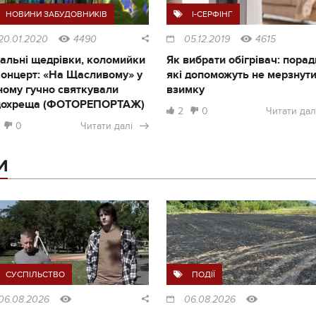
НОВИНИ ЗАБУДОВНИКІВ
I-СЕРФІНГ
20.01.2020
4490
05.12.2019
4615
альні щедрівки, коломийки
Як вибрати обігрівач: порад
концерт: «На Щасливому» у
які допоможуть не мерзнут
ному гучно святкували
взимку
дохреща (ФОТОРЕПОРТАЖ)
2
0
Читати дал
0
Читати далі
И
СУСПІЛЬСТВО
ПОДІЇ
06.08.2026
06.08.2026