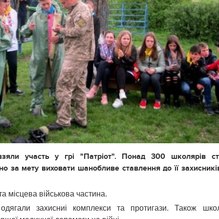
взяли участь у грі "Патріот". Понад 300 школярів ст
но за мету виховати шанобливе ставлення до її захисникі
та місцева військова частина.
одягали захисниі комплекси та протигази. Також шко