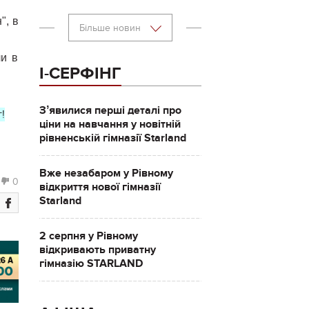
", в
Більше новин
ли в
І-СЕРФІНГ
Зʼявилися перші деталі про
!
ціни на навчання у новітній
рівненській гімназії Starland
Вже незабаром у Рівному
0
відкриття нової гімназії
Starland
2 серпня у Рівному
відкривають приватну
гімназію STARLAND