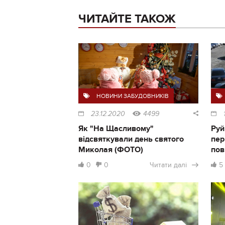
ЧИТАЙТЕ ТАКОЖ
НОВИНИ ЗАБУДОВНИКІВ
23.12.2020
4499
Як "На Щасливому"
Руй
відсвяткували день святого
пер
Миколая (ФОТО)
пов
0
0
Читати далі
5