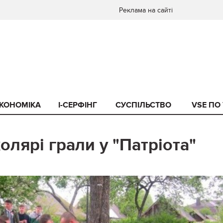
Реклама на сайті
КОНОМІКА
I-СЕРФІНГ
СУСПІЛЬСТВО
VSE ПО
лярі грали у "Патріота"