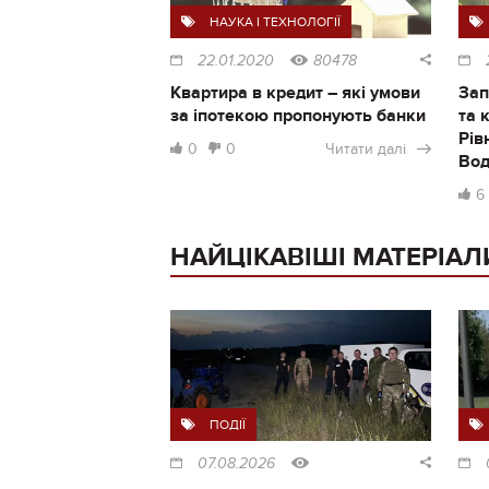
НАУКА І ТЕХНОЛОГІЇ
22.01.2020
80478
Квартира в кредит – які умови
Зап
за іпотекою пропонують банки
та 
Рів
0
0
Читати далі
Во
6
НАЙЦІКАВІШІ МАТЕРІАЛ
ПОДІЇ
07.08.2026