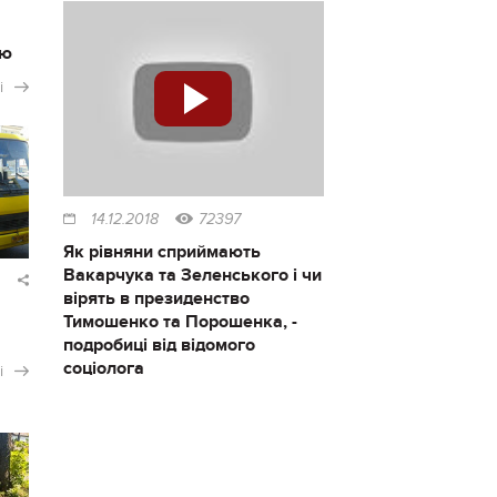
ію
і
14.12.2018
72397
Як рівняни сприймають
Вакарчука та Зеленського і чи
вірять в президенство
Тимошенко та Порошенка, -
подробиці від відомого
соціолога
і