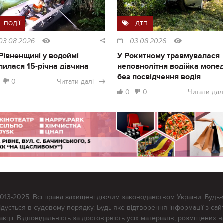
ПОДІЇ
ДТП
03.08.2026
03.08.2026
Рівненщині у водоймі
У Рокитному травмувалася
пилася 15-річна дівчина
неповнолітня водійка мопе
без посвідчення водія
0
Читати далі
0
0
Читати дал
2013-2025. Всі права захищені діючим законодавством України. Будь-
ується в судовому порядку. Будь-яке відтворення інформації з сайт
ції. Відповідальність за достовірність усіх матеріалів, розміщених на