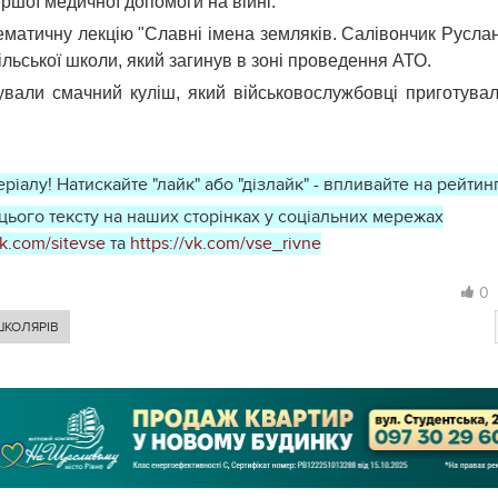
ршої медичної допомоги на війні.
ематичну лекцію "Славні імена земляків. Салівончик Руслан
ільської школи, який загинув в зоні проведення АТО.
ували смачний куліш, який військовослужбовці приготува
ріалу! Натискайте "лайк" або "дізлайк" - впливайте на рейтинг
ього тексту на наших сторінках у соціальних мережах
ok.com/sitevse
та
https://vk.com/vse_rivne
0
ШКОЛЯРІВ