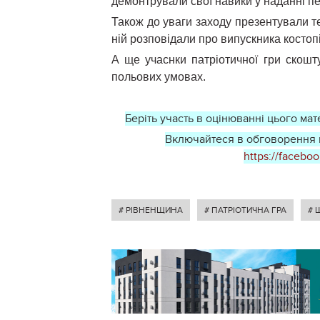
демонтрували свої навики у наданні пе
Також до уваги заходу презентували т
ній розповідали про випускника костоп
А ще учаснки патріотичної гри скошт
польових умовах.
Беріть участь в оцінюванні цього мате
Включайтеся в обговорення ц
https://facebo
# РІВНЕНЩИНА
# ПАТРІОТИЧНА ГРА
# 