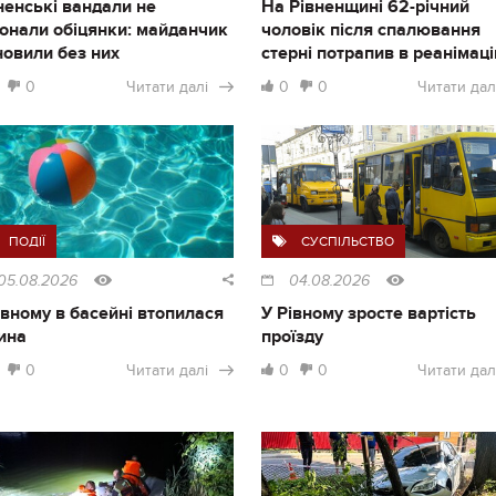
ненські вандали не
На Рівненщині 62-річний
онали обіцянки: майданчик
чоловік після спалювання
новили без них
стерні потрапив в реанімац
0
Читати далі
0
0
Читати дал
ПОДІЇ
СУСПІЛЬСТВО
05.08.2026
04.08.2026
івному в басейні втопилася
У Рівному зросте вартість
ина
проїзду
0
Читати далі
0
0
Читати дал