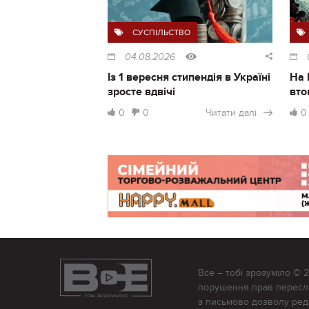
СУСПІЛЬСТВО
04.08.2026
Із 1 вересня стипендія в Україні
На 
зросте вдвічі
вто
0
0
Читати далі
0
Все – тобі зрозуміло © 
порушення прав переслід
з письмово дозволу редак