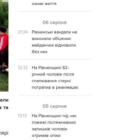
ознак життя
06 серпня
21:34
Рівненські вандали не
виконали обіцянки:
майданчик відновили
без них
12:32
На Рівненщині 62-
річний чоловік після
спалювання стерні
потрапив в реанімацію
али
05 серпня
в та
13:13
На Рівненщині під час
пожежі післяжнивних
залишків чоловік
лярі
отримав опіки