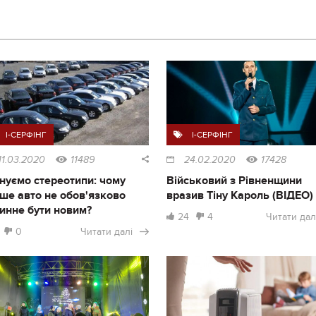
I-СЕРФІНГ
I-СЕРФІНГ
11.03.2020
11489
24.02.2020
17428
нуємо стереотипи: чому
Військовий з Рівненщини
ше авто не обов'язково
вразив Тіну Кароль (ВІДЕО)
инне бути новим?
24
4
Читати дал
0
Читати далі