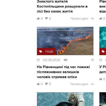
Зниклого жителя
Рів
Костопільщини розшукали в
вик
лісі без ознак життя
від
0
0
Читати далі
0
ПОДІЇ
05.08.2026
На Рівненщині під час пожежі
У Р
післяжнивних залишків
дит
чоловік отримав опіки
0
0
0
Читати далі