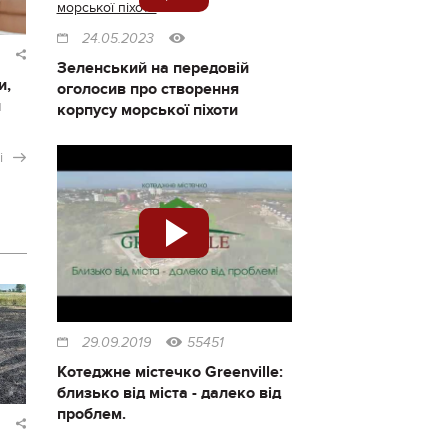
24.05.2023
Зеленський на передовій
и,
оголосив про створення
и
корпусу морської піхоти
і
29.09.2019
55451
Котеджне містечко Greenville:
близько від міста - далеко від
проблем.