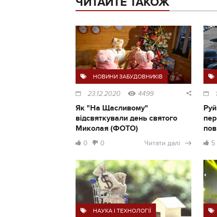
ЧИТАЙТЕ ТАКОЖ
НОВИНИ ЗАБУДОВНИКІВ
23.12.2020
4499
Як "На Щасливому"
Руй
відсвяткували день святого
пер
Миколая (ФОТО)
пов
0
0
Читати далі
5
НАУКА І ТЕХНОЛОГІЇ