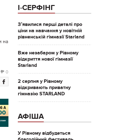
І-СЕРФІНГ
Зʼявилися перші деталі про
ціни на навчання у новітній
рівненській гімназії Starland
и на
Вже незабаром у Рівному
відкриття нової гімназії
Starland
0
2 серпня у Рівному
відкривають приватну
гімназію STARLAND
АФІША
У Рівному відбудеться
благодійний фестиваль