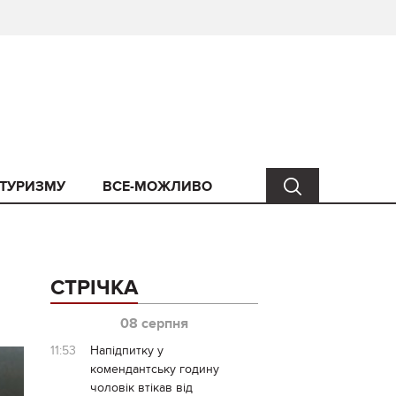
 ТУРИЗМУ
ВСЕ-МОЖЛИВО
СТРІЧКА
08 серпня
11:53
Напідпитку у
комендантську годину
чоловік втікав від