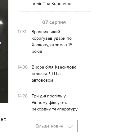
поліції на Кореччині
07 серпня
17:31
Зрадник, який
коригував удари по
Next
Харкову, отримав 15
років
14:36
Вчора біля Квасилова
сталася ДТП з
автовозом
14:28
Три дні поспіль у
Рівному фіксують
рекордну температуру
нг.
Більше новин