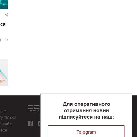
ася
і
Для оперативного
Розроблений та підтримується
отримання новин
яке
в
компанії 32х32
підписуйтеся на наш:
у тільки
 сайті,
несе
Telegram