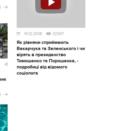
і
14.12.2018
72397
Як рівняни сприймають
Вакарчука та Зеленського і чи
вірять в президенство
Тимошенко та Порошенка, -
подробиці від відомого
соціолога
чик
і