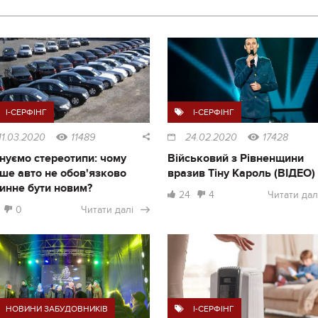
I-СЕРФІНГ
I-СЕРФІНГ
11.03.2020
11489
24.02.2020
17428
нуємо стереотипи: чому
Військовий з Рівненщини
ше авто не обов'язково
вразив Тіну Кароль (ВІДЕО)
инне бути новим?
24
4
Читати дал
0
Читати далі
НОВИНИ ЗАБУДОВНИКІВ
I-СЕРФІНГ