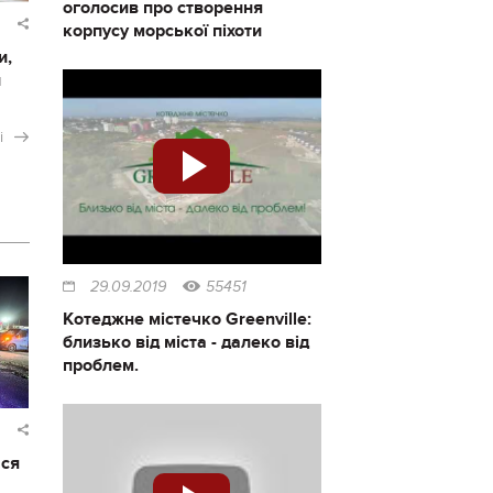
оголосив про створення
корпусу морської піхоти
и,
и
і
29.09.2019
55451
Котеджне містечко Greenville:
близько від міста - далеко від
проблем.
ася