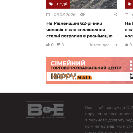
ПОДІЇ
06.08.2026
На Рівненщині 62-річний
На 
чоловік після спалювання
піс
стерні потрапив в реанімацію
чол
0
0
Читати далі
0
Все – тобі зрозуміло © 
порушення прав переслід
з письмово дозволу редак
крім матеріалів, які міс
редакційна рада. Елект