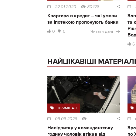
22.01.2020
80478
Квартира в кредит – які умови
Зап
за іпотекою пропонують банки
та 
Рів
0
0
Читати далі
Во
6
НАЙЦІКАВІШІ МАТЕРІАЛ
КРИМІНАЛ
08.08.2026
Напідпитку у комендантську
Зра
годину чоловік втікав від
по 