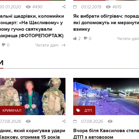
20.01.2020
4490
05.12.2019
4615
альні щедрівки, коломийки
Як вибрати обігрівач: порад
концерт: «На Щасливому» у
які допоможуть не мерзнут
ному гучно святкували
взимку
дохреща (ФОТОРЕПОРТАЖ)
2
0
Читати дал
0
Читати далі
И
КРИМІНАЛ
ДТП
07.08.2026
07.08.2026
дник, який коригував удари
Вчора біля Квасилова стал
Харкову, отримав 15 років
ДТП з автовозом