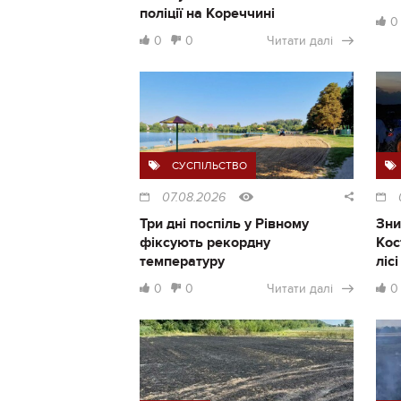
поліції на Кореччині
0
0
0
Читати далі
СУСПІЛЬСТВО
07.08.2026
Три дні поспіль у Рівному
Зни
фіксують рекордну
Кос
температуру
ліс
0
0
Читати далі
0