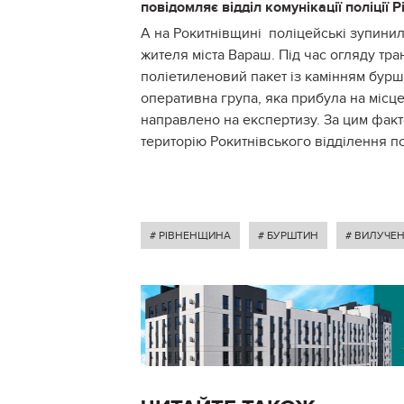
повідомляє відділ комунікації поліції Р
А на Рокитнівщині поліцейські зупинил
жителя міста Вараш. Під час огляду тра
поліетиленовий пакет із камінням бурш
оперативна група, яка прибула на місце
направлено на експертизу. За цим фак
територію Рокитнівського відділення пол
# РІВНЕНЩИНА
# БУРШТИН
# ВИЛУЧЕ