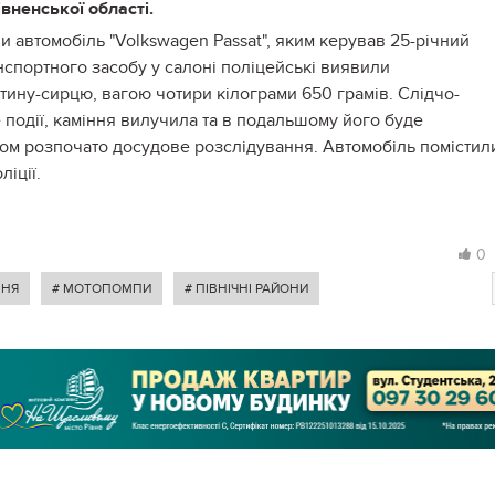
івненської області.
и автомобіль "Volkswagen Passat", яким керував 25-річний
нспортного засобу у салоні поліцейські виявили
тину-сирцю, вагою чотири кілограми 650 грамів. Слідчо-
 події, каміння вилучила та в подальшому його буде
том розпочато досудове розслідування. Автомобіль помістил
іції.
0
ННЯ
# МОТОПОМПИ
# ПІВНІЧНІ РАЙОНИ