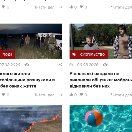
0
Читати далі
0
0
Читати дал
ПОДІЇ
СУСПІЛЬСТВО
07.08.2026
06.08.2026
клого жителя
Рівненські вандали не
топільщини розшукали в
виконали обіцянки: майдан
і без ознак життя
відновили без них
0
Читати далі
0
0
Читати дал