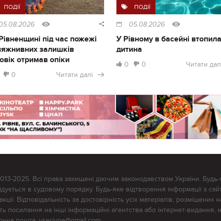
ПОДІЇ
ПОДІЇ
05.08.2026
05.08.2026
Рівненщині під час пожежі
У Рівному в басейні втопил
ляжнивних залишків
дитина
овік отримав опіки
0
0
Читати дал
0
Читати далі
2013-2025. Всі права захищені діючим законодавством України. Будь-
ується в судовому порядку. Будь-яке відтворення інформації з сайт
ції. Відповідальність за достовірність усіх матеріалів, розміщених на
тять посилання на інші інформаційні агентства або інтернет-видання, 
ронна пошта:
vserivne@gmail.com