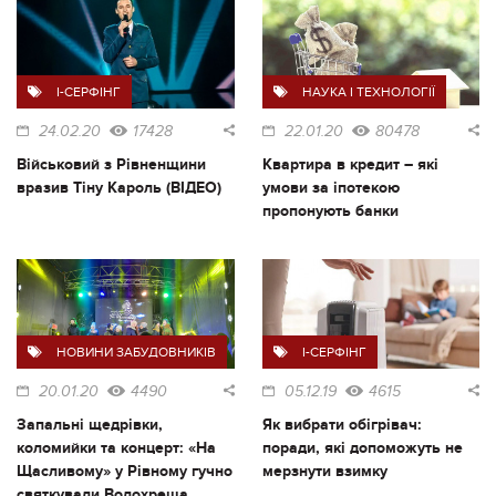
I-СЕРФІНГ
НАУКА І ТЕХНОЛОГІЇ
24.02.20
17428
22.01.20
80478
Військовий з Рівненщини
Квартира в кредит – які
вразив Тіну Кароль (ВІДЕО)
умови за іпотекою
пропонують банки
НОВИНИ ЗАБУДОВНИКІВ
I-СЕРФІНГ
20.01.20
4490
05.12.19
4615
Запальні щедрівки,
Як вибрати обігрівач:
коломийки та концерт: «На
поради, які допоможуть не
Щасливому» у Рівному гучно
мерзнути взимку
святкували Водохреща