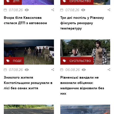
ДТП
СУСПІЛЬСТВО
07.08.26
07.08.26
Вчора біля Квасилова
Три дні поспіль у Рівному
сталася ДТП з автовозом
фіксують рекордну
температуру
ПОДІЇ
СУСПІЛЬСТВО
07.08.26
06.08.26
Зниклого жителя
Рівненські вандали не
Костопільщини розшукали в
виконали обіцянки:
лісі без ознак життя
майданчик відновили без
них