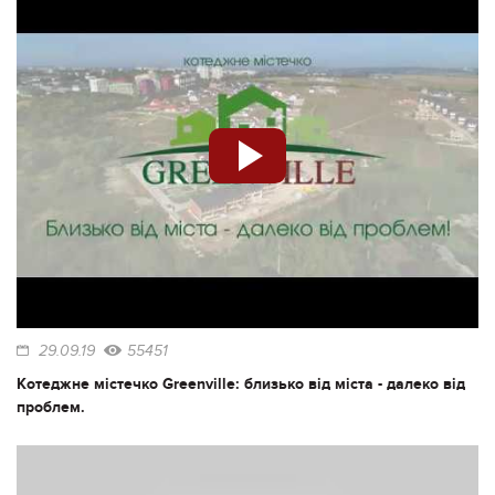
29.09.19
55451
Котеджне містечко Greenville: близько від міста - далеко від
проблем.