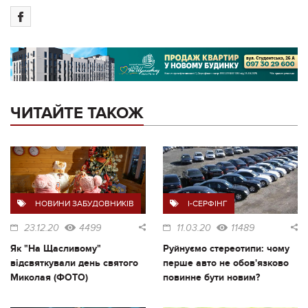
ЧИТАЙТЕ ТАКОЖ
НОВИНИ ЗАБУДОВНИКІВ
I-СЕРФІНГ
23.12.20
4499
11.03.20
11489
Як "На Щасливому"
Руйнуємо стереотипи: чому
відсвяткували день святого
перше авто не обов'язково
Миколая (ФОТО)
повинне бути новим?