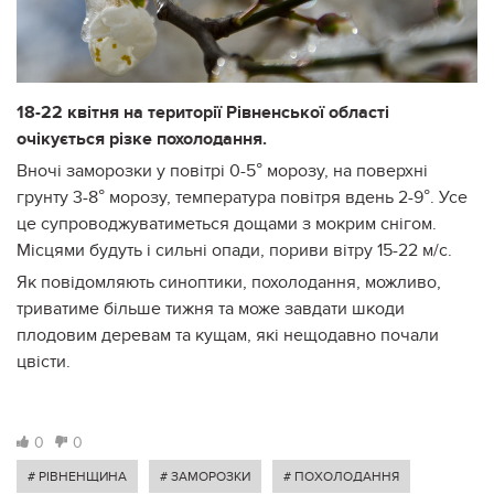
18-22 квітня на території Рівненської області
очікується різке похолодання.
Вночі заморозки у повітрі 0-5° морозу, на поверхні
грунту 3-8° морозу, температура повітря вдень 2-9°. Усе
це супроводжуватиметься дощами з мокрим снігом.
Місцями будуть і сильні опади, пориви вітру 15-22 м/с.
Як повідомляють синоптики, похолодання, можливо,
триватиме більше тижня та може завдати шкоди
плодовим деревам та кущам, які нещодавно почали
цвісти.
0
0
# РІВНЕНЩИНА
# ЗАМОРОЗКИ
# ПОХОЛОДАННЯ