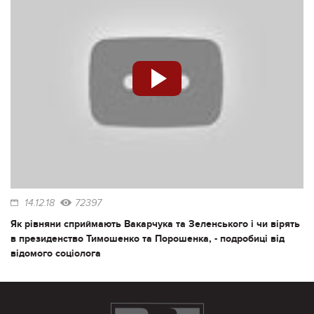
14.12.18
72397
Як рівняни сприймають Вакарчука та Зеленського і чи вірять
в президенство Тимошенко та Порошенка, - подробиці від
відомого соціолога