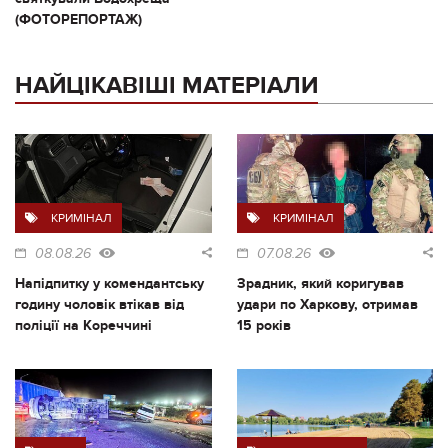
(ФОТОРЕПОРТАЖ)
НАЙЦІКАВІШІ МАТЕРІАЛИ
КРИМІНАЛ
КРИМІНАЛ
08.08.26
07.08.26
Напідпитку у комендантську
Зрадник, який коригував
годину чоловік втікав від
удари по Харкову, отримав
поліції на Кореччині
15 років