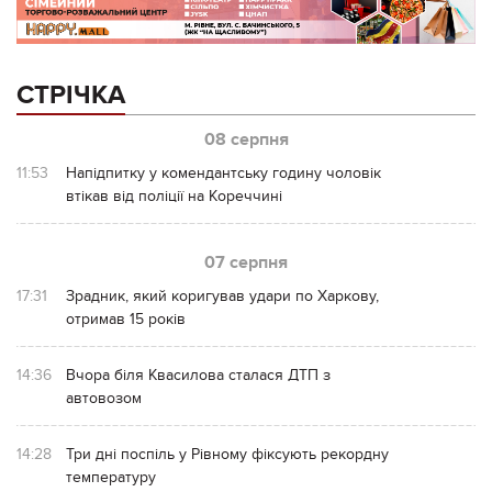
СТРІЧКА
08 серпня
11:53
Напідпитку у комендантську годину чоловік
втікав від поліції на Кореччині
07 серпня
17:31
Зрадник, який коригував удари по Харкову,
отримав 15 років
14:36
Вчора біля Квасилова сталася ДТП з
автовозом
14:28
Три дні поспіль у Рівному фіксують рекордну
температуру