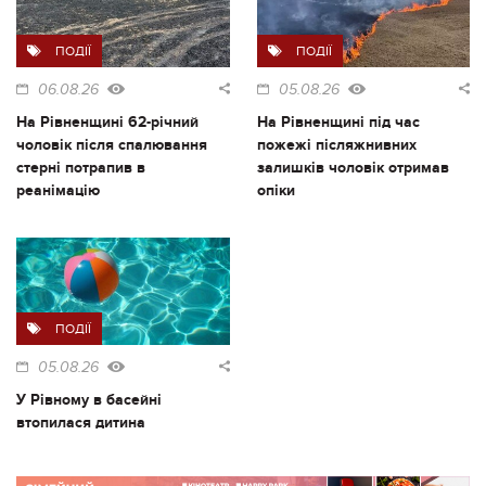
ПОДІЇ
ПОДІЇ
06.08.26
05.08.26
На Рівненщині 62-річний
На Рівненщині під час
чоловік після спалювання
пожежі післяжнивних
стерні потрапив в
залишків чоловік отримав
реанімацію
опіки
ПОДІЇ
05.08.26
У Рівному в басейні
втопилася дитина