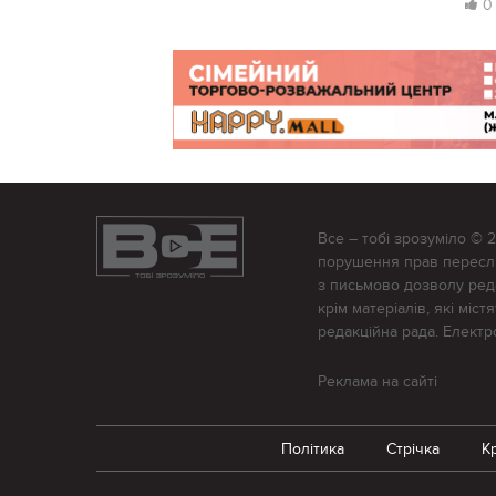
0
Все – тобі зрозуміло © 
порушення прав переслід
з письмово дозволу редак
крім матеріалів, які міс
редакційна рада. Елект
Реклама на сайті
Політика
Стрічка
К