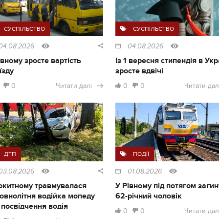
СУСПІЛЬСТВО
СУСПІЛЬСТВО
04.08.2026
04.08.2026
івному зросте вартість
Із 1 вересня стипендія в Укр
їзду
зросте вдвічі
0
Читати далі
0
0
Читати дал
ДТП
ПОДІЇ
03.08.2026
01.08.2026
окитному травмувалася
У Рівному під потягом загин
овнолітня водійка мопеду
62-річний чоловік
 посвідчення водія
0
0
Читати дал