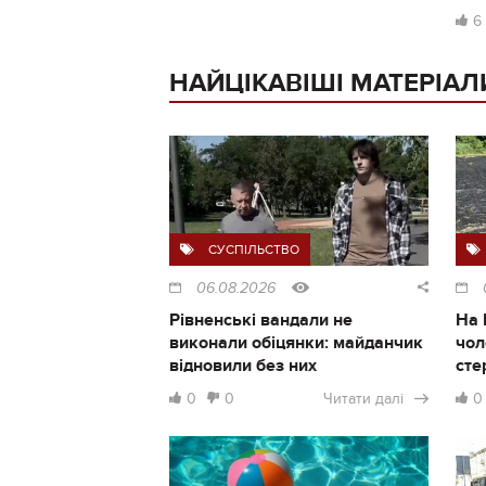
6
НАЙЦІКАВІШІ МАТЕРІАЛ
СУСПІЛЬСТВО
06.08.2026
Рівненські вандали не
На 
виконали обіцянки: майданчик
чол
відновили без них
сте
0
0
Читати далі
0