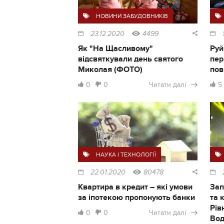
НОВИНИ ЗАБУДОВНИКІВ
23.12.2020
4499
Як "На Щасливому"
Руй
відсвяткували день святого
пер
Миколая (ФОТО)
пов
0
0
Читати далі
5
НАУКА І ТЕХНОЛОГІЇ
22.01.2020
80478
Квартира в кредит – які умови
Зап
за іпотекою пропонують банки
та 
Рів
0
0
Читати далі
Во