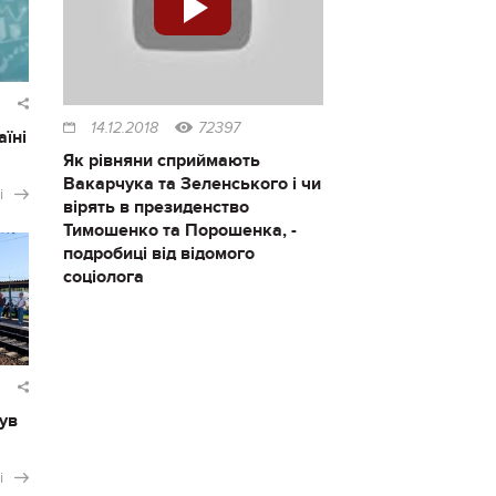
14.12.2018
72397
аїні
Як рівняни сприймають
Вакарчука та Зеленського і чи
і
вірять в президенство
Тимошенко та Порошенка, -
подробиці від відомого
соціолога
ув
і