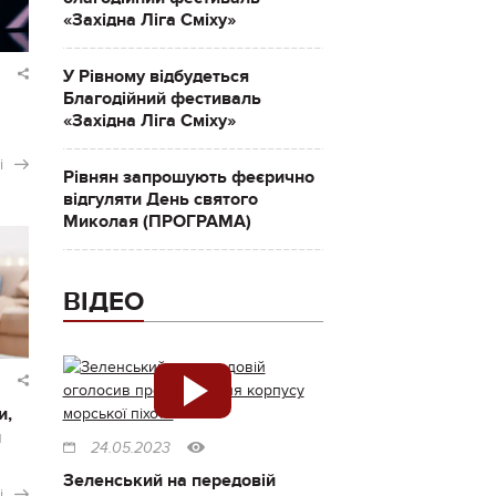
«Західна Ліга Сміху»
У Рівному відбудеться
Благодійний фестиваль
«Західна Ліга Сміху»
і
Рівнян запрошують феєрично
відгуляти День святого
Миколая (ПРОГРАМА)
ВІДЕО
и,
и
24.05.2023
Зеленський на передовій
і