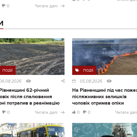
0
Читати далі
И
ПОДІЇ
ПОДІЇ
06.08.2026
05.08.2026
Рівненщині 62-річний
На Рівненщині під час поже
овік після спалювання
післяжнивних залишків
рні потрапив в реанімацію
чоловік отримав опіки
0
Читати далі
0
0
Читати дал