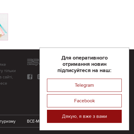
Для оперативного
Розроблений та підтримується
отримання новин
яке
в
компанії 32х32
підписуйтеся на наш:
у тільки
 сайті,
несе
Telegram
Facebook
Дякую, я вже з вами
 туризму
ВСЕ-МОЖЛИВО