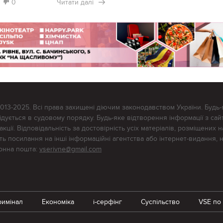
0
Читати далі
2013-2025. Всі права захищені діючим законодавством України. Будь-
ується в судовому порядку. Будь-яке відтворення інформації з сайт
ції. Відповідальність за достовірність усіх матеріалів, розміщених на
тять посилання на інші інформаційні агентства або інтернет-видання, 
ронна пошта:
vserivne@gmail.com
римінал
Економіка
i-серфінг
Суспільство
VSE по