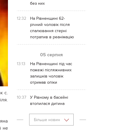
без них
12:32
На Рівненщині 62-
річний чоловік після
спалювання стерні
потрапив в реанімацію
05 серпня
13:13
На Рівненщині під час
пожежі післяжнивних
залишків чоловік
отримав опіки
к с.
10:37
У Рівному в басейні
іля.
втопилася дитина
Більше новин
ляна
й не