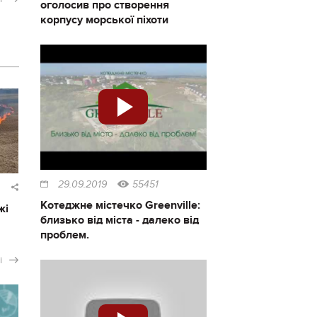
оголосив про створення
корпусу морської піхоти
29.09.2019
55451
Котеджне містечко Greenville:
жі
близько від міста - далеко від
проблем.
і