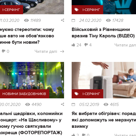
I-СЕРФІНГ
I-СЕРФІНГ
11.03.2020
11489
24.02.2020
17428
нуємо стереотипи: чому
Військовий з Рівненщини
ше авто не обов'язково
вразив Тіну Кароль (ВІДЕО)
инне бути новим?
24
4
Читати дал
0
Читати далі
НОВИНИ ЗАБУДОВНИКІВ
I-СЕРФІНГ
20.01.2020
4490
05.12.2019
4615
альні щедрівки, коломийки
Як вибрати обігрівач: порад
концерт: «На Щасливому» у
які допоможуть не мерзнут
ному гучно святкували
взимку
дохреща (ФОТОРЕПОРТАЖ)
2
0
Читати дал