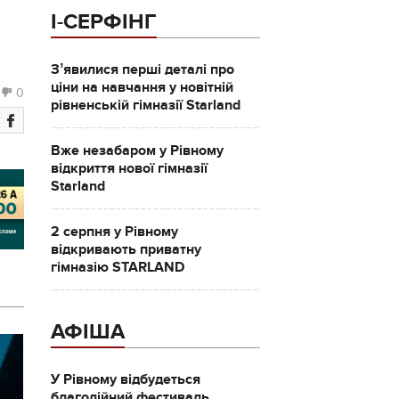
І-СЕРФІНГ
Зʼявилися перші деталі про
ціни на навчання у новітній
0
рівненській гімназії Starland
Вже незабаром у Рівному
відкриття нової гімназії
Starland
2 серпня у Рівному
відкривають приватну
гімназію STARLAND
АФІША
У Рівному відбудеться
благодійний фестиваль