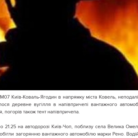
у М07 Київ-Коваль-Ягодин в напрямку міста Ковель, неподалі
ілося деревне вугілля в напівпричепі вантажного автомоб
я, погорів також тент напівпричепа.
, о 21.25 на автодорозі Київ-Чоп, поблизу села Велика Оме
обігли загорянню вантажного автомобілю марки Рено. Воді