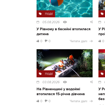
ПОДІЇ
05.08.2026
У Рівному в басейні втопилася
У Р
дитина
про
0
0
Читати далі
0
ПОДІЇ
03.08.2026
На Рівненщині у водоймі
У Р
втопилася 15-річна дівчина
неп
без
0
0
Читати далі