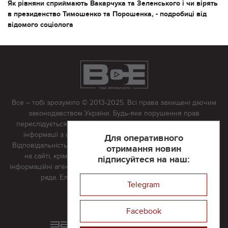
Як рівняни сприймають Вакарчука та Зеленського і чи вірять
в президенство Тимошенко та Порошенка, - подробиці від
відомого соціолога
Все – тобі зрозуміло © 2013-2025. Всі права захищені діючим
законодавством України. Будь-яке порушення прав
переслідується в судовому порядку. Будь-яке відтворення
інформації з сайту тільки з письмово дозволу редакції.
Для оперативного
Відповідальність за достовірність усіх матеріалів, розміщених
отримання новин
на сайті, крім матеріалів, які містять посилання на інші
підписуйтеся на наш:
інформаційні агентства або інтернет-видання, несе редакційна
рада. Електронна пошта:
vserivne@gmail.com
Telegram
Реклама на сайті
Facebook
Розроблений та підтримується