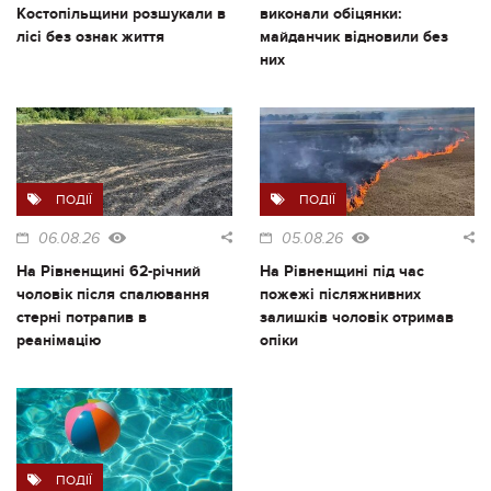
Костопільщини розшукали в
виконали обіцянки:
лісі без ознак життя
майданчик відновили без
них
ПОДІЇ
ПОДІЇ
06.08.26
05.08.26
На Рівненщині 62-річний
На Рівненщині під час
чоловік після спалювання
пожежі післяжнивних
стерні потрапив в
залишків чоловік отримав
реанімацію
опіки
ПОДІЇ