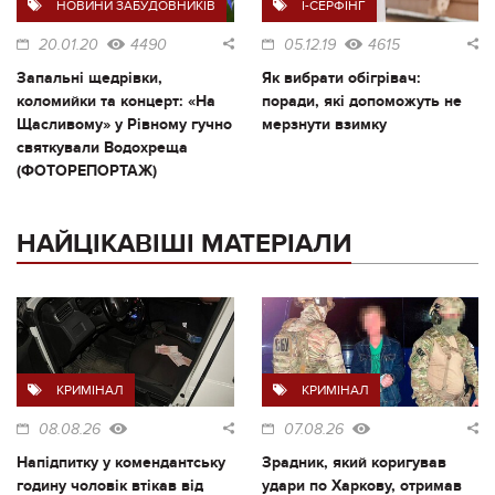
НОВИНИ ЗАБУДОВНИКІВ
I-СЕРФІНГ
20.01.20
4490
05.12.19
4615
Запальні щедрівки,
Як вибрати обігрівач:
коломийки та концерт: «На
поради, які допоможуть не
Щасливому» у Рівному гучно
мерзнути взимку
святкували Водохреща
(ФОТОРЕПОРТАЖ)
НАЙЦІКАВІШІ МАТЕРІАЛИ
КРИМІНАЛ
КРИМІНАЛ
08.08.26
07.08.26
Напідпитку у комендантську
Зрадник, який коригував
годину чоловік втікав від
удари по Харкову, отримав