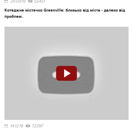
29.09.19
55451
Котеджне містечко Greenville: близько від міста - далеко від
проблем.
14.12.18
72397