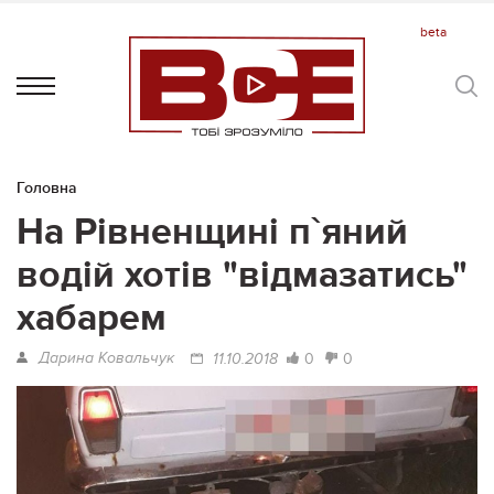
Головна
На Рівненщині п`яний
водій хотів "відмазатись"
хабарем
Дарина Ковальчук
0
0
11.10.2018