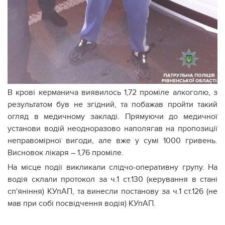
В крові керманича виявилось 1,72 проміле алкоголю, з
результатом був не згідний, та побажав пройти такий
огляд в медичному закладі. Прямуючи до медичної
установи водій неодноразово наполягав на пропозиції
неправомірної вигоди, але вже у сумі 1000 гривень.
Висновок лікаря – 1,76 проміле.
На місце події викликали слідчо-оперативну групу. На
водія склали протокол за ч.1 ст.130 (керування в стані
сп'яніння) КУпАП, та винесли постанову за ч.1 ст.126 (не
мав при собі посвідчення водія) КУпАП.