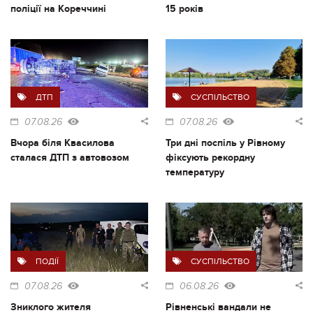
поліції на Кореччині
15 років
ДТП
СУСПІЛЬСТВО
07.08.26
07.08.26
Вчора біля Квасилова
Три дні поспіль у Рівному
сталася ДТП з автовозом
фіксують рекордну
температуру
ПОДІЇ
СУСПІЛЬСТВО
07.08.26
06.08.26
Зниклого жителя
Рівненські вандали не