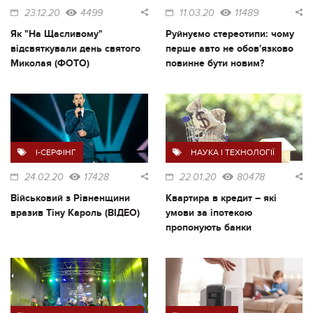
23.12.20
4499
11.03.20
11489
Як "На Щасливому"
Руйнуємо стереотипи: чому
відсвяткували день святого
перше авто не обов'язково
Миколая (ФОТО)
повинне бути новим?
I-СЕРФІНГ
НАУКА І ТЕХНОЛОГІЇ
24.02.20
17428
22.01.20
80478
Військовий з Рівненщини
Квартира в кредит – які
вразив Тіну Кароль (ВІДЕО)
умови за іпотекою
пропонують банки