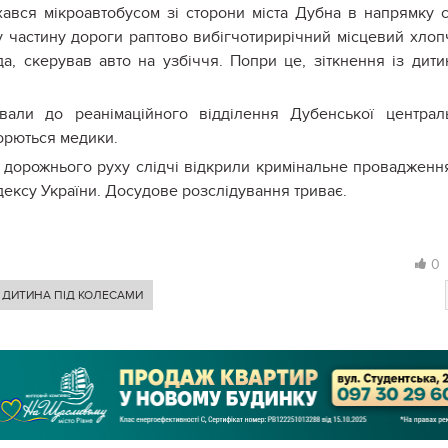
ухався
мікроавтобусом
зі сторони
міста
Дубн
а
в напрямку с
у
частину дороги раптово вибіг
чотирирічний
місцевий хлоп
а, скерував авто на узбіччя. Попри це, зіткнення із дит
ували до реанімаційного відділення Дубенської централ
борються медики.
дорожнього руху слідчі відкрили кримінальне провадженн
дексу України
.
Досудове розслідування триває.
0
 ДИТИНА ПІД КОЛЕСАМИ