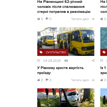
На Рівненщині 62-річний
На 
чоловік після спалювання
піс
стерні потрапив в реанімацію
чол
0
0
Читати далі
0
СУСПІЛЬСТВО
04.08.2026
У Рівному зросте вартість
Із 
проїзду
зро
0
0
Читати далі
0