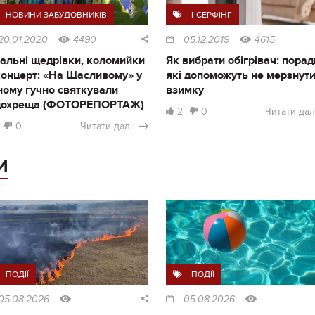
НОВИНИ ЗАБУДОВНИКІВ
I-СЕРФІНГ
20.01.2020
4490
05.12.2019
4615
альні щедрівки, коломийки
Як вибрати обігрівач: порад
концерт: «На Щасливому» у
які допоможуть не мерзнут
ному гучно святкували
взимку
дохреща (ФОТОРЕПОРТАЖ)
2
0
Читати дал
0
Читати далі
И
ПОДІЇ
ПОДІЇ
05.08.2026
05.08.2026