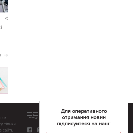
і
і
Для оперативного
Розроблений та підтримується
отримання новин
яке
в
компанії 32х32
підписуйтеся на наш:
у тільки
 сайті,