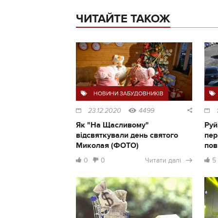
ЧИТАЙТЕ ТАКОЖ
НОВИНИ ЗАБУДОВНИКІВ
23.12.2020
4499
Як "На Щасливому"
Руй
відсвяткували день святого
пер
Миколая (ФОТО)
пов
0
0
Читати далі
5