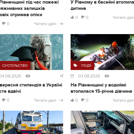
Рівненщині під час пожежі
У Рівному в басейні втопил
ляжнивних залишків
дитина
овік отримав опіки
0
0
Читати дал
0
Читати далі
СУСПІЛЬСТВО
ПОДІЇ
04.08.2026
03.08.2026
1 вересня стипендія в Україні
На Рівненщині у водоймі
сте вдвічі
втопилася 15-річна дівчина
0
Читати далі
0
0
Читати дал