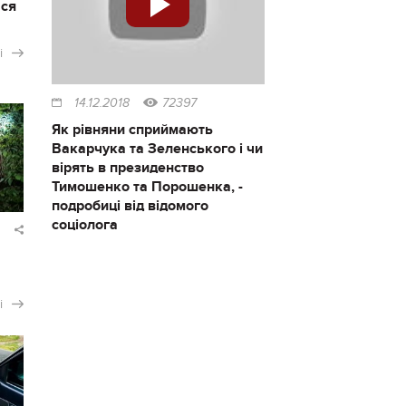
ася
і
14.12.2018
72397
Як рівняни сприймають
Вакарчука та Зеленського і чи
вірять в президенство
Тимошенко та Порошенка, -
подробиці від відомого
соціолога
і