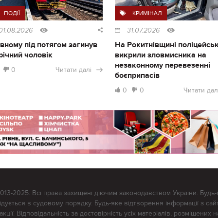
ПОДІЇ
КРИМІНАЛ
01.08.2026
31.07.2026
івному під потягом загинув
На Рокитнівщині поліцейськ
річний чоловік
викрили зловмисника на
незаконному перевезенні
0
Читати далі
боєприпасів
0
0
Читати дал
2013-2025. Всі права захищені діючим законодавством України. Будь-
ується в судовому порядку. Будь-яке відтворення інформації з сайт
ції. Відповідальність за достовірність усіх матеріалів, розміщених на