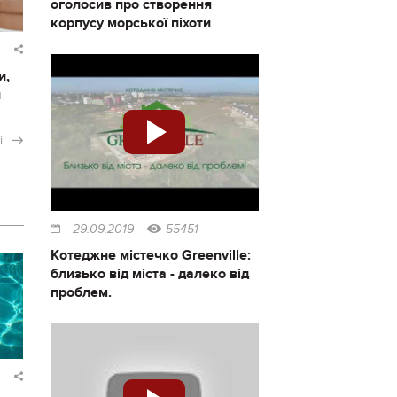
оголосив про створення
корпусу морської піхоти
и,
и
і
29.09.2019
55451
Котеджне містечко Greenville:
близько від міста - далеко від
проблем.