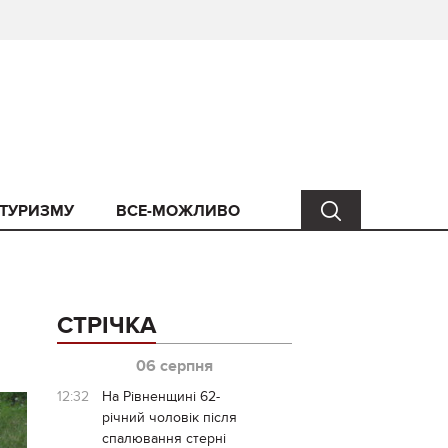
 ТУРИЗМУ
ВСЕ-МОЖЛИВО
СТРІЧКА
06 серпня
12:32
На Рівненщині 62-
річний чоловік після
спалювання стерні