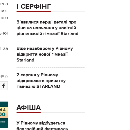
ела
І-СЕРФІНГ
чик
.
иною
Зʼявилися перші деталі про
ціни на навчання у новітній
ьної
рівненській гімназії Starland
я за
Вже незабаром у Рівному
відкриття нової гімназії
Starland
2 серпня у Рівному
0
відкривають приватну
гімназію STARLAND
АФІША
У Рівному відбудеться
благодійний фестиваль