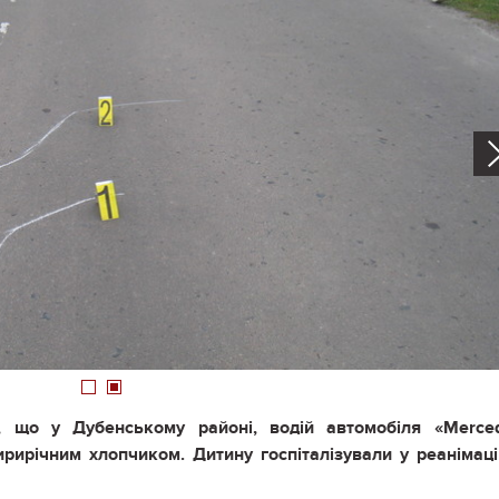
1
2
, що у Дубенському районі, водій автомобіля «
Merce
тирирічним
хлопчик
ом
. Дитину госпіталізували у реанімац