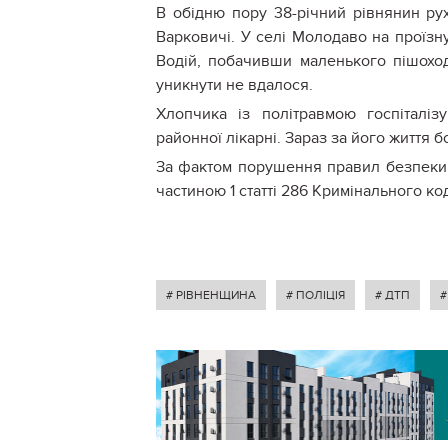
В обідню пору 38-річний рівнянин р
Варковичі. У селі Молодаво на про
їзн
Водій, побачивши маленького пішоход
уникнути не вдалося.
Хлопчика із політравмою госпіталіз
районної лікарні. Зараз за його життя 
За фактом п
орушення правил безпеки 
частиною 1 статті 286 Кримінального ко
# РІВНЕНЩИНА
# ПОЛІЦІЯ
# ДТП
#