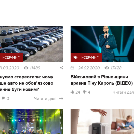
I-СЕРФІНГ
I-СЕРФІНГ
11.03.2020
11489
24.02.2020
17428
нуємо стереотипи: чому
Військовий з Рівненщини
ше авто не обов'язково
вразив Тіну Кароль (ВІДЕО)
инне бути новим?
24
4
Читати дал
0
Читати далі