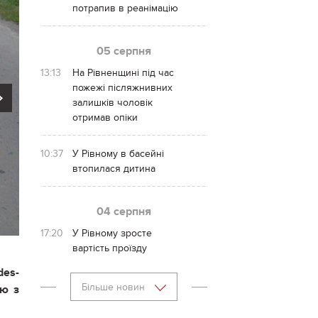
потрапив в реанімацію
05 серпня
13:13
На Рівненщині під час
пожежі післяжнивних
Next
залишків чоловік
отримав опіки
10:37
У Рівному в басейні
втопилася дитина
04 серпня
17:20
У Рівному зросте
вартість проїзду
des
-
Більше новин
ію з