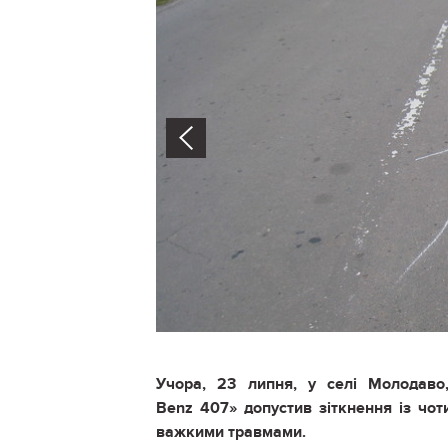
Prev
У
чора, 23 липня, у селі Молодаво
Benz
407
»
допустив зіткнення із чо
важкими травмами.