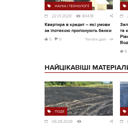
НАУКА І ТЕХНОЛОГІЇ
22.01.2020
80478
Квартира в кредит – які умови
Зап
за іпотекою пропонують банки
та 
Рів
0
0
Читати далі
Во
6
НАЙЦІКАВІШІ МАТЕРІАЛ
ПОДІЇ
06.08.2026