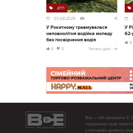
ДТП
03.08.2026
У Рокитному травмувалася
У Р
неповнолітня водійка мопеду
62-
без посвідчення водія
0
0
0
Читати далі
Все – тобі зрозуміло © 
порушення прав переслід
з письмово дозволу редак