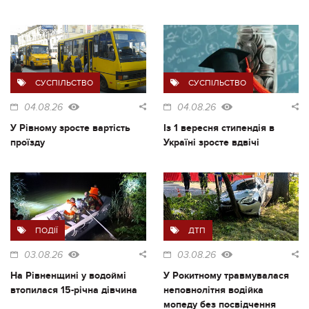
СУСПІЛЬСТВО
СУСПІЛЬСТВО
04.08.26
04.08.26
У Рівному зросте вартість
Із 1 вересня стипендія в
проїзду
Україні зросте вдвічі
ПОДІЇ
ДТП
03.08.26
03.08.26
На Рівненщині у водоймі
У Рокитному травмувалася
втопилася 15-річна дівчина
неповнолітня водійка
мопеду без посвідчення