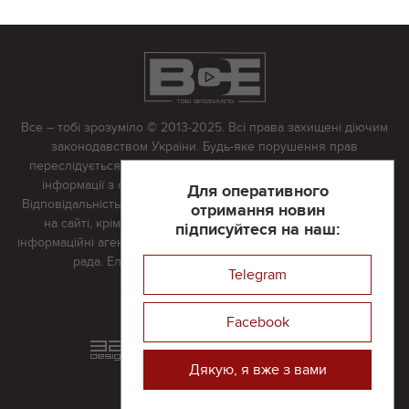
Все – тобі зрозуміло © 2013-2025. Всі права захищені діючим
законодавством України. Будь-яке порушення прав
переслідується в судовому порядку. Будь-яке відтворення
інформації з сайту тільки з письмово дозволу редакції.
Для оперативного
Відповідальність за достовірність усіх матеріалів, розміщених
отримання новин
на сайті, крім матеріалів, які містять посилання на інші
підписуйтеся на наш:
інформаційні агентства або інтернет-видання, несе редакційна
рада. Електронна пошта:
vserivne@gmail.com
Telegram
Реклама на сайті
Facebook
Розроблений та підтримується
в
компанії 32х32
Дякую, я вже з вами