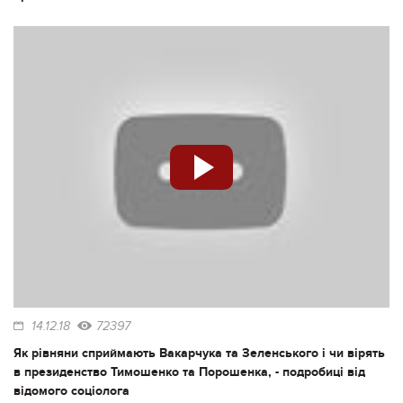
14.12.18
72397
Як рівняни сприймають Вакарчука та Зеленського і чи вірять
в президенство Тимошенко та Порошенка, - подробиці від
відомого соціолога