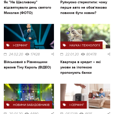
Як "На Щасливому"
Руйнуємо стереотипи: чому
відсвяткували день святого
перше авто не обов'язково
Миколая (ФОТО)
повинне бути новим?
I-СЕРФІНГ
НАУКА І ТЕХНОЛОГІЇ
24.02.20
17428
22.01.20
80478
Військовий з Рівненщини
Квартира в кредит – які
вразив Тіну Кароль (ВІДЕО)
умови за іпотекою
пропонують банки
НОВИНИ ЗАБУДОВНИКІВ
I-СЕРФІНГ