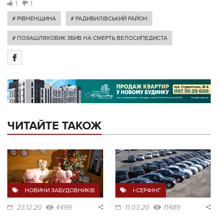
1
1
# РІВНЕНЩИНА
# РАДИВИЛІВСЬКИЙ РАЙОН
# ПОЗАШЛЯХОВИК ЗБИВ НА СМЕРТЬ ВЕЛОСИПЕДИСТА
ЧИТАЙТЕ ТАКОЖ
НОВИНИ ЗАБУДОВНИКІВ
I-СЕРФІНГ
23.12.20
4499
11.03.20
11489