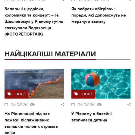
20.01.20
4490
05.12.19
4615
Запальні щедрівки,
Як вибрати обігрівач:
коломийки та концерт: «На
поради, які допоможуть не
Щасливому» у Рівному гучно
мерзнути взимку
святкували Водохреща
(ФОТОРЕПОРТАЖ)
НАЙЦІКАВІШІ МАТЕРІАЛИ
ПОДІЇ
ПОДІЇ
05.08.26
05.08.26
На Рівненщині під час
У Рівному в басейні
пожежі післяжнивних
втопилася дитина
залишків чоловік отримав
опіки