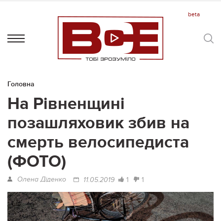
Головна
На Рівненщині
позашляховик збив на
смерть велосипедиста
(ФОТО)
Олена Діденко
1
1
11.05.2019