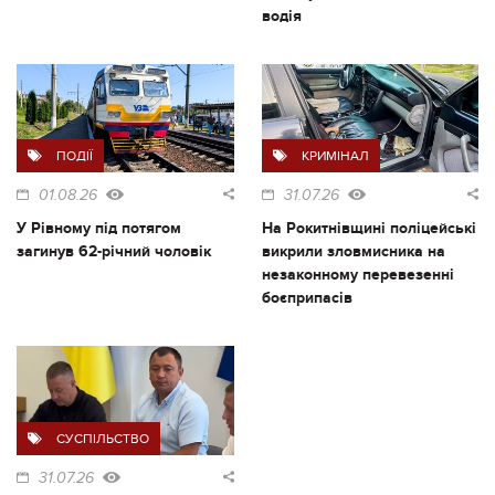
водія
ПОДІЇ
КРИМІНАЛ
01.08.26
31.07.26
У Рівному під потягом
На Рокитнівщині поліцейські
загинув 62-річний чоловік
викрили зловмисника на
незаконному перевезенні
боєприпасів
СУСПІЛЬСТВО
31.07.26