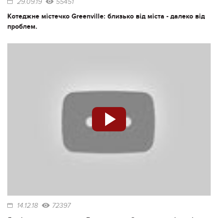
29.09.19
55451
Котеджне містечко Greenville: близько від міста - далеко від
проблем.
14.12.18
72397