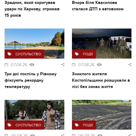
Зрадник, який коригував
Вчора біля Квасилова
удари по Харкову, отримав
сталася ДТП з автовозом
15 років
СУСПІЛЬСТВО
ПОДІЇ
07.08.26
07.08.26
Три дні поспіль у Рівному
Зниклого жителя
фіксують рекордну
Костопільщини розшукали в
температуру
лісі без ознак життя
СУСПІЛЬСТВО
ПОДІЇ