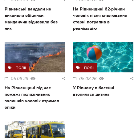
06.08.26
06.08.26
Рівненські вандали не
На Рівненщині 62-річний
виконали обіцянки:
чоловік після спалювання
майданчик відновили без
стерні потрапив в
них
реанімацію
ПОДІЇ
ПОДІЇ
05.08.26
05.08.26
На Рівненщині під час
У Рівному в басейні
пожежі післяжнивних
втопилася дитина
залишків чоловік отримав
опіки