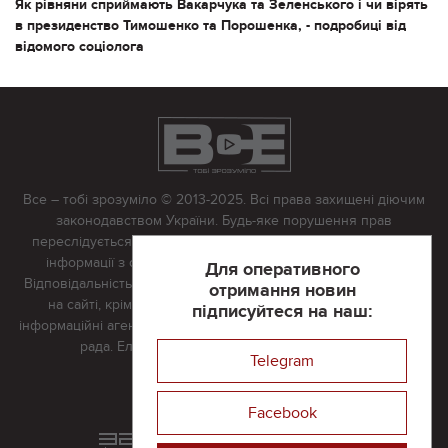
Як рівняни сприймають Вакарчука та Зеленського і чи вірять
в президенство Тимошенко та Порошенка, - подробиці від
відомого соціолога
Все – тобі зрозуміло © 2013-2025. Всі права захищені діючим
законодавством України. Будь-яке порушення прав
переслідується в судовому порядку. Будь-яке відтворення
інформації з сайту тільки з письмово дозволу редакції.
Для оперативного
Відповідальність за достовірність усіх матеріалів, розміщених
отримання новин
на сайті, крім матеріалів, які містять посилання на інші
підписуйтеся на наш:
інформаційні агентства або інтернет-видання, несе редакційна
рада. Електронна пошта:
vserivne@gmail.com
Telegram
Реклама на сайті
Facebook
Розроблений та підтримується