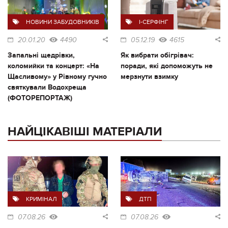
НОВИНИ ЗАБУДОВНИКІВ
I-СЕРФІНГ
20.01.20
4490
05.12.19
4615
Запальні щедрівки,
Як вибрати обігрівач:
коломийки та концерт: «На
поради, які допоможуть не
Щасливому» у Рівному гучно
мерзнути взимку
святкували Водохреща
(ФОТОРЕПОРТАЖ)
НАЙЦІКАВІШІ МАТЕРІАЛИ
КРИМІНАЛ
ДТП
07.08.26
07.08.26