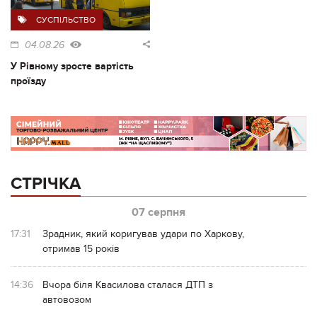
СУСПІЛЬСТВО
04.08.26
У Рівному зросте вартість
проїзду
СТРІЧКА
07 серпня
17:31
Зрадник, який коригував удари по Харкову,
отримав 15 років
14:36
Вчора біля Квасилова сталася ДТП з
автовозом