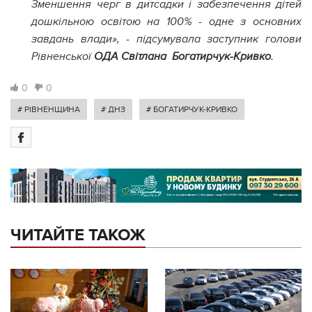
Зменшення черг в дитсадки і забезпечення дітей
дошкільною освітою на 100% - одне з основних
завдань влади», - підсумувала заступник голови
Рівненської
ОДА Світлана Богатирчук-Кривко.
0
0
# РІВНЕНЩИНА
# ДНЗ
# БОГАТИРЧУК-КРИВКО
ЧИТАЙТЕ ТАКОЖ