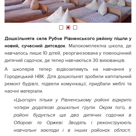
1
2
3
Дошкільнята села Рубче Рівненського району пішли у
новий, сучасний дитсадок
. Малокомплектна школа, де
навчалось лише 10 дітей, реорганізована у повноцінний
дитячий садочок, де тепер навчаються 30 вихованців.
А школярів тепер відвозитимуть на навчання у
Городецький НВК. Для дошкільнят зробили капітальний
ремонт будівлі, підвели комунікації, придбали меблі та
наочні матеріали.
«Цьогоріч тільки у Рівненському районі відкрито
чотири додаткові дошкільні групи. Окрім того, в
районі будується ще два дитячих садочки в
Обарові та Оржеві. Зводять і реконструюють
навчальні заклади і в інших районах області.