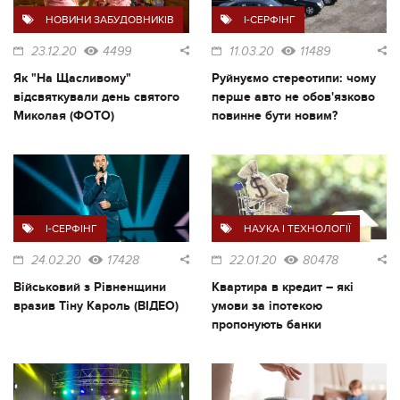
НОВИНИ ЗАБУДОВНИКІВ
I-СЕРФІНГ
23.12.20
4499
11.03.20
11489
Як "На Щасливому"
Руйнуємо стереотипи: чому
відсвяткували день святого
перше авто не обов'язково
Миколая (ФОТО)
повинне бути новим?
I-СЕРФІНГ
НАУКА І ТЕХНОЛОГІЇ
24.02.20
17428
22.01.20
80478
Військовий з Рівненщини
Квартира в кредит – які
вразив Тіну Кароль (ВІДЕО)
умови за іпотекою
пропонують банки