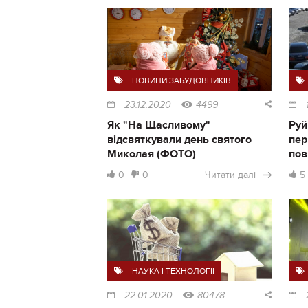
НОВИНИ ЗАБУДОВНИКІВ
23.12.2020
4499
Як "На Щасливому"
Руй
відсвяткували день святого
пер
Миколая (ФОТО)
пов
0
0
Читати далі
5
НАУКА І ТЕХНОЛОГІЇ
22.01.2020
80478