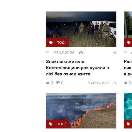
ПОДІЇ
07.08.2026
Зниклого жителя
Рів
Костопільщини розшукали в
вик
лісі без ознак життя
від
0
0
Читати далі
0
ПОДІЇ