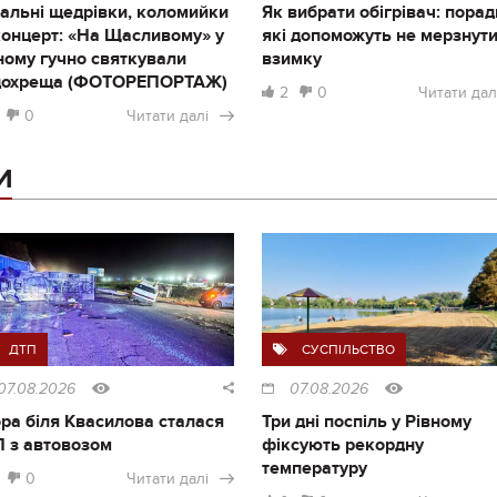
альні щедрівки, коломийки
Як вибрати обігрівач: порад
концерт: «На Щасливому» у
які допоможуть не мерзнут
ному гучно святкували
взимку
дохреща (ФОТОРЕПОРТАЖ)
2
0
Читати дал
0
Читати далі
И
ДТП
СУСПІЛЬСТВО
07.08.2026
07.08.2026
ра біля Квасилова сталася
Три дні поспіль у Рівному
 з автовозом
фіксують рекордну
температуру
0
Читати далі