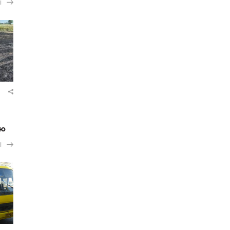
і
ію
і