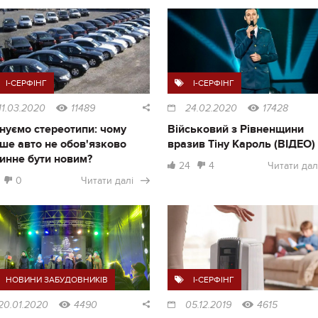
I-СЕРФІНГ
I-СЕРФІНГ
11.03.2020
11489
24.02.2020
17428
нуємо стереотипи: чому
Військовий з Рівненщини
ше авто не обов'язково
вразив Тіну Кароль (ВІДЕО)
инне бути новим?
24
4
Читати дал
0
Читати далі
НОВИНИ ЗАБУДОВНИКІВ
I-СЕРФІНГ
20.01.2020
4490
05.12.2019
4615