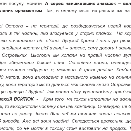
нти посуду, монети.
А серед найцікавіших знахідок – ве
блених орнаментом
. Так, в одному місці натрапили аж на
і Острога – на території, де розбудовується новий ко
али в тій частині, яка згадується у старих планах. На ка
ка починалася від в’їзної Луцької брами і вела до ринк
 знайшли частину цієї вулиці – власне, саму дорогу і зал
 Острозьких. Цьогоріч ми копали на правій частині вул
ре збереглися бокові стіни. Склепіння впало, очевидн
ся активна забудова, а, можливо, й трохи раніше. Кам’я
 10 метрів, вона викладена з масивного каменю на глиня
ку, коли територія міста ділиться між синами князя Острозьк
цю вулицю і будівлі. Тож маємо чітку хронологічну прив’язк
Олексій ВОЙТЮК
. - Крім того, ми також натрапили на зал
ли, то використали частину стін цієї кам’яниці. Очевидно, це 
вела до ринку. Якраз біля неї ми виявили завал люльок
5 виробів. Але всі вони надбиті. Складається враження, щ
дали, бо не могли в такому стані виставити на продаж. 