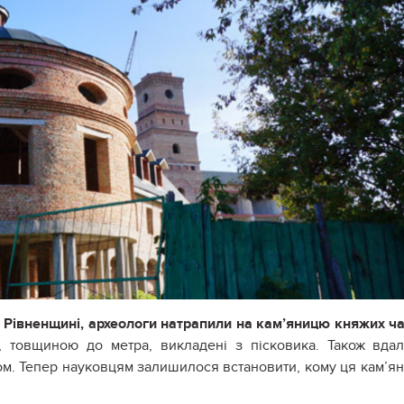
на Рівненщині, археологи натрапили на кам’яницю княжих ча
, товщиною до метра, викладені з пісковика. Також вда
дом. Тепер науковцям залишилося встановити, кому ця кам’я