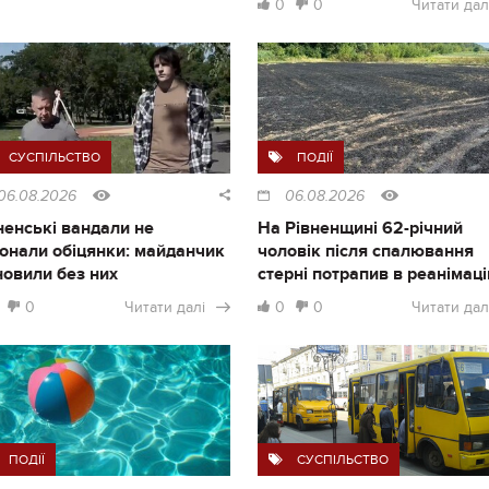
0
0
Читати дал
СУСПІЛЬСТВО
ПОДІЇ
06.08.2026
06.08.2026
ненські вандали не
На Рівненщині 62-річний
онали обіцянки: майданчик
чоловік після спалювання
новили без них
стерні потрапив в реанімац
0
Читати далі
0
0
Читати дал
ПОДІЇ
СУСПІЛЬСТВО