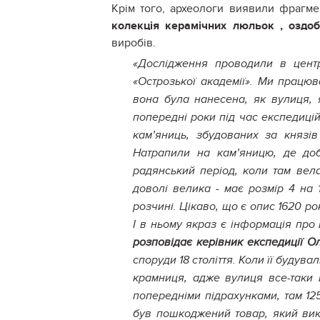
Крім того, археологи виявили фрагме
колекція керамічних люльок , оздо
виробів.
«Дослідження проводили в центр
«Острозької академії». Ми працюв
вона була нанесена, як вулиця, я
попередні роки під час експедицій
кам’яниць, збудованих за князів
Натрапили на кам’яницю, де доб
радянський період, коли там вела
доволі велика - має розмір 4 на
розчині. Цікаво, що є опис 1620 ро
І в ньому якраз є інформація про 
розповідає керівник експедиції 
споруди 18 століття. Коли її будува
крамниця, адже вулиця все-таки 
попередніми підрахунками, там 12
був пошкоджений товар, який вики