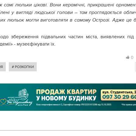
 ж самі люльки цікаві. Вони керамічні, прикрашені орнамен
ені у вигляді людської голови – там проглядається обли
их люльок могли виготовляти в самому Острозі. Адже це 
щодо збереження підвальних частин міста, виявлених під
демії» - музеєфікувати їх.
0
ІЯ
# РОЗКОПКИ