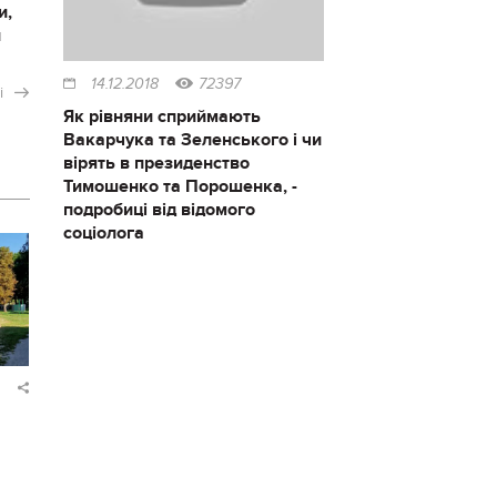
и,
и
14.12.2018
72397
і
Як рівняни сприймають
Вакарчука та Зеленського і чи
вірять в президенство
Тимошенко та Порошенка, -
подробиці від відомого
соціолога