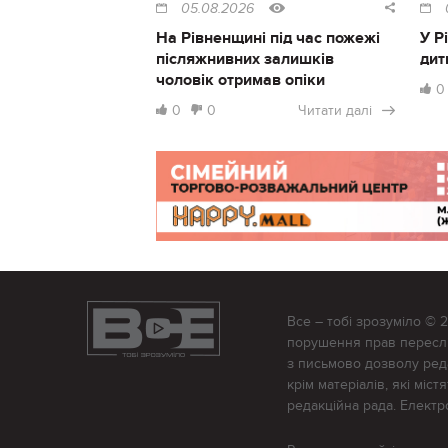
05.08.2026
На Рівненщині під час пожежі
У Р
післяжнивних залишків
дит
чоловік отримав опіки
0
0
0
Читати далі
Все – тобі зрозуміло © 
порушення прав переслід
з письмово дозволу редак
крім матеріалів, які міс
редакційна рада. Елект