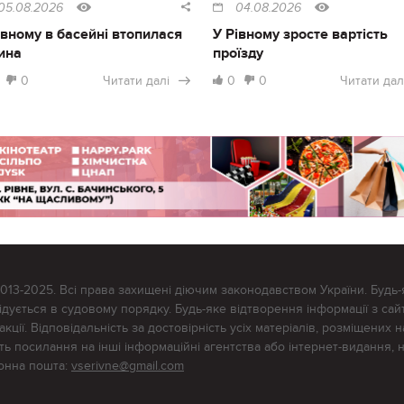
05.08.2026
04.08.2026
івному в басейні втопилася
У Рівному зросте вартість
ина
проїзду
0
Читати далі
0
0
Читати дал
2013-2025. Всі права захищені діючим законодавством України. Будь-
ується в судовому порядку. Будь-яке відтворення інформації з сайт
ції. Відповідальність за достовірність усіх матеріалів, розміщених на
тять посилання на інші інформаційні агентства або інтернет-видання, 
ронна пошта:
vserivne@gmail.com