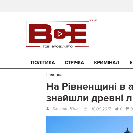
ПОЛІТИКА
СТРІЧКА
КРИМІНАЛ
Е
Головна
На Рівненщині в 
знайшли древні 
Люкшин Юлія
0
0
18.09.2017