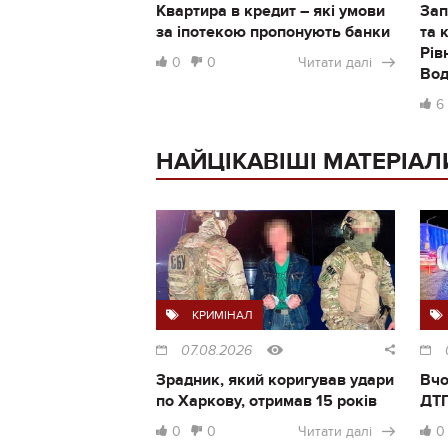
Квартира в кредит – які умови
Зап
за іпотекою пропонують банки
та 
Рів
0
0
Читати далі
Во
6
НАЙЦІКАВІШІ МАТЕРІАЛ
КРИМІНАЛ
07.08.2026
Зрадник, який коригував удари
Вчо
по Харкову, отримав 15 років
ДТП
0
0
Читати далі
0