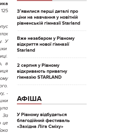
лика
 125
Зʼявилися перші деталі про
ціни на навчання у новітній
рівненській гімназії Starland
рпус
ртах
Вже незабаром у Рівному
у. У
відкриття нової гімназії
ишки
Starland
иці.
о, в
2 серпня у Рівному
відкривають приватну
ниця
гімназію STARLAND
ному
ого.
у, -
АФІША
ишки
була
У Рівному відбудеться
. За
благодійний фестиваль
о це
«Західна Ліга Сміху»
Така