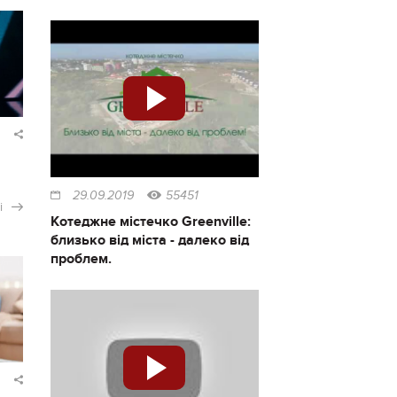
29.09.2019
55451
і
Котеджне містечко Greenville:
близько від міста - далеко від
проблем.