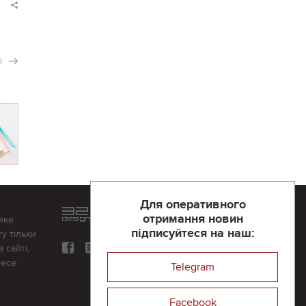
і
Для оперативного
Розроблений та підтримується
отримання новин
яке
в
компанії 32х32
підписуйтеся на наш:
у тільки
 сайті,
несе
Telegram
Facebook