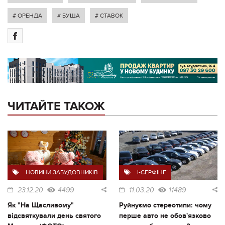
# ОРЕНДА
# БУЩА
# СТАВОК
ЧИТАЙТЕ ТАКОЖ
НОВИНИ ЗАБУДОВНИКІВ
I-СЕРФІНГ
23.12.20
4499
11.03.20
11489
Як "На Щасливому"
Руйнуємо стереотипи: чому
відсвяткували день святого
перше авто не обов'язково