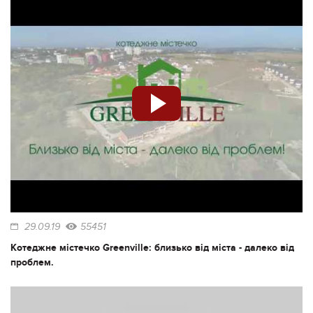
29.09.19
55451
Котеджне містечко Greenville: близько від міста - далеко від
проблем.