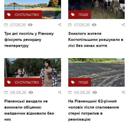
СУСПІЛЬСТВО
ПОДІЇ
07.08.26
07.08.26
Три дні поспіль у Рівному
Зниклого жителя
фіксують рекордну
Костопільщини розшукали в
температуру
лісі без ознак життя
СУСПІЛЬСТВО
ПОДІЇ
06.08.26
06.08.26
Рівненські вандали не
На Рівненщині 62-річний
виконали обіцянки:
чоловік після спалювання
майданчик відновили без
стерні потрапив в
них
реанімацію