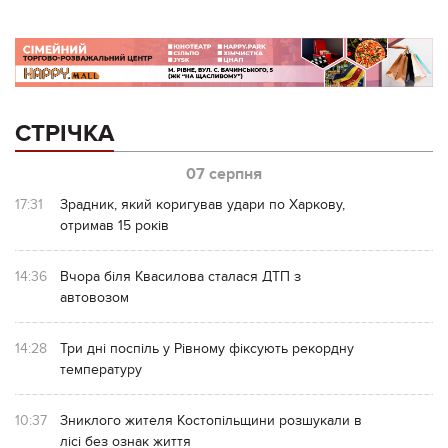
СТРІЧКА
07 серпня
17:31
Зрадник, який коригував удари по Харкову,
отримав 15 років
14:36
Вчора біля Квасилова сталася ДТП з
автовозом
14:28
Три дні поспіль у Рівному фіксують рекордну
температуру
10:37
Зниклого жителя Костопільщини розшукали в
лісі без ознак життя