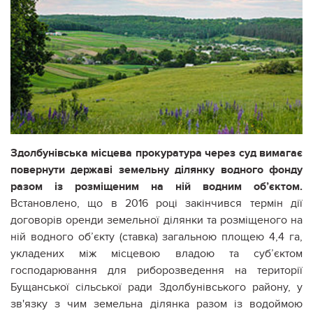
Здолбунівська місцева прокуратура через суд вимагає
повернути державі земельну ділянку водного фонду
разом із розміщеним на ній водним об’єктом.
Встановлено, що в 2016 році закінчився термін дії
договорів оренди земельної ділянки та розміщеного на
ній водного об’єкту (ставка) загальною площею 4,4 га,
укладених між місцевою владою та суб’єктом
господарювання для риборозведення на території
Бущанської сільської ради Здолбунівського району, у
зв'язку з чим земельна ділянка разом із водоймою