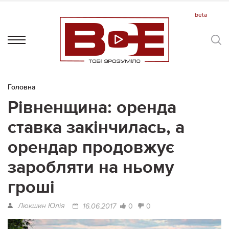
Головна
Рівненщина: оренда
ставка закінчилась, а
орендар продовжує
заробляти на ньому
гроші
Люкшин Юлія
0
0
16.06.2017