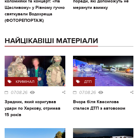
коломийки та концерт: «На
поради, які допоможуть не
Щасливому» у Рівному гучно
мерзнути взимку
святкували Водохреща
(ФОТОРЕПОРТАЖ)
НАЙЦІКАВІШІ МАТЕРІАЛИ
КРИМІНАЛ
ДТП
07.08.26
07.08.26
Зрадник, який коригував
Вчора біля Квасилова
удари по Харкову, отримав
сталася ДТП з автовозом
15 років