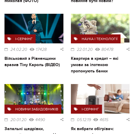
Миколая (ФОТО)
повинне бути новим?
I-СЕРФІНГ
НАУКА І ТЕХНОЛОГІЇ
24.02.20
17428
22.01.20
80478
Військовий з Рівненщини
Квартира в кредит – які
вразив Тіну Кароль (ВІДЕО)
умови за іпотекою
пропонують банки
НОВИНИ ЗАБУДОВНИКІВ
I-СЕРФІНГ
20.01.20
4490
05.12.19
4615
Запальні щедрівки,
Як вибрати обігрівач: