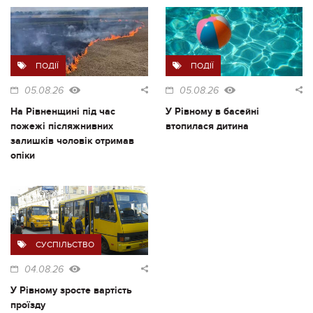
ПОДІЇ
ПОДІЇ
05.08.26
05.08.26
На Рівненщині під час
У Рівному в басейні
пожежі післяжнивних
втопилася дитина
залишків чоловік отримав
опіки
СУСПІЛЬСТВО
04.08.26
У Рівному зросте вартість
проїзду