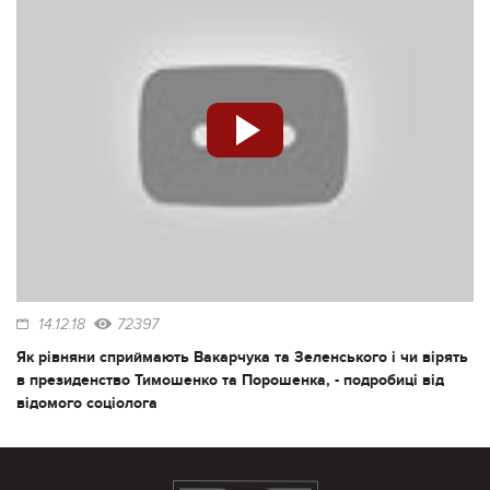
14.12.18
72397
Як рівняни сприймають Вакарчука та Зеленського і чи вірять
в президенство Тимошенко та Порошенка, - подробиці від
відомого соціолога