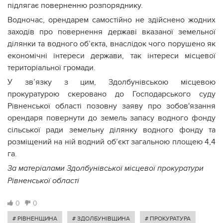
підлягає поверненню розпоряднику.
Водночас, орендарем самостійно не здійснено жодних
заходів про повернення державі вказаної земельної
ділянки та водного об’єкта, внаслідок чого порушено як
економічні інтереси держави, так інтереси місцевої
територіальної громади.
У зв’язку з цим, Здолбунівською місцевою
прокуратурою скеровано до Господарського суду
Рівненської області позовну заяву про зобов'язання
орендаря повернути до земель запасу водного фонду
сільської ради земельну ділянку водного фонду та
розміщений на ній водний об’єкт загальною площею 4,4
га.
За матеріалами Здолбунівської місцевої прокуратури
Рівненської області
0
0
# РІВНЕНЩИНА
# ЗДОЛБУНІВЩИНА
# ПРОКУРАТУРА