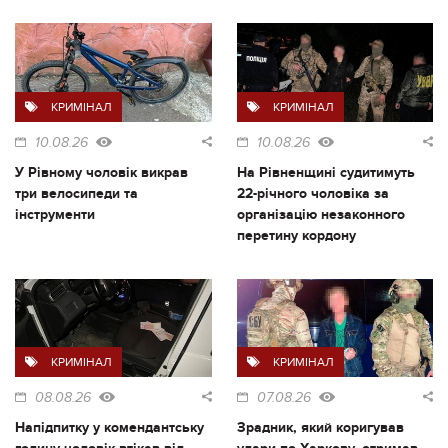
КРИМІНАЛ
КРИМІНАЛ
10.08.26
10.08.26
У Рівному чоловік викрав
На Рівненщині судитимуть
три велосипеди та
22-річного чоловіка за
інструменти
організацію незаконного
перетину кордону
КРИМІНАЛ
КРИМІНАЛ
08.08.26
07.08.26
Напідпитку у комендантську
Зрадник, який коригував