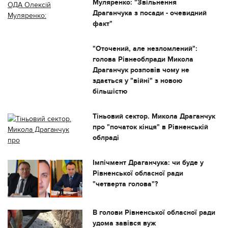
Муляренко: "Звільнення
Драганчука з посади - очевидний
факт"
"Оточений, але незломлений":
голова Рівнеоблради Микола
Драганчук розповів чому не
здається у "війні" з новою
більшістю
Тіньовий сектор. Микола Драганчук
про "початок кінця" в Рівненській
облраді
Імпічмент Драганчука: чи буде у
Рівненської обласної ради
"четверта голова"?
В голови Рівненської обласної ради
удома завівся вуж