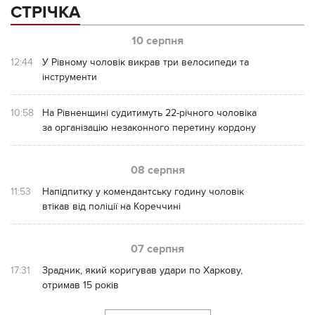
СТРІЧКА
10 серпня
12:44
У Рівному чоловік викрав три велосипеди та
інструменти
10:58
На Рівненщині судитимуть 22-річного чоловіка
за організацію незаконного перетину кордону
08 серпня
11:53
Напідпитку у комендантську годину чоловік
втікав від поліції на Кореччині
07 серпня
17:31
Зрадник, який коригував удари по Харкову,
отримав 15 років