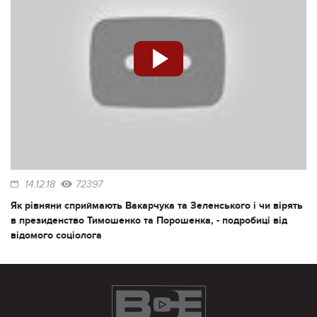
14.12.18
72397
Як рівняни сприймають Вакарчука та Зеленського і чи вірять
в президенство Тимошенко та Порошенка, - подробиці від
відомого соціолога