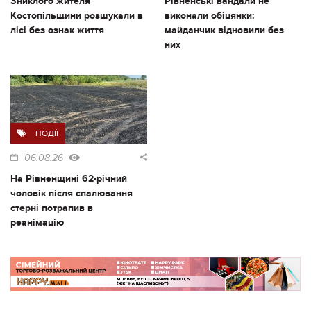
Зниклого жителя
Рівненські вандали не
Костопільщини розшукали в
виконали обіцянки:
лісі без ознак життя
майданчик відновили без
них
ПОДІЇ
06.08.26
На Рівненщині 62-річний
чоловік після спалювання
стерні потрапив в
реанімацію