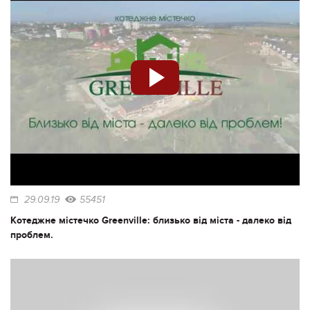
29.09.19
55451
Котеджне містечко Greenville: близько від міста - далеко від
проблем.