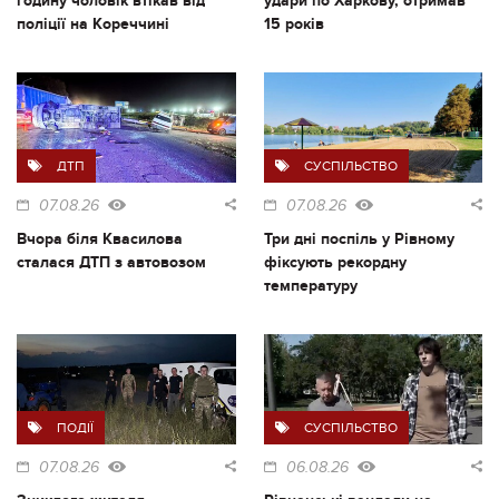
годину чоловік втікав від
удари по Харкову, отримав
поліції на Кореччині
15 років
ДТП
СУСПІЛЬСТВО
07.08.26
07.08.26
Вчора біля Квасилова
Три дні поспіль у Рівному
сталася ДТП з автовозом
фіксують рекордну
температуру
ПОДІЇ
СУСПІЛЬСТВО
07.08.26
06.08.26