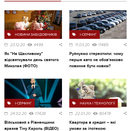
НОВИНИ ЗАБУДОВНИКІВ
I-СЕРФІНГ
23.12.20
4499
11.03.20
11489
Як "На Щасливому"
Руйнуємо стереотипи: чому
відсвяткували день святого
перше авто не обов'язково
Миколая (ФОТО)
повинне бути новим?
I-СЕРФІНГ
НАУКА І ТЕХНОЛОГІЇ
24.02.20
17428
22.01.20
80478
Військовий з Рівненщини
Квартира в кредит – які
вразив Тіну Кароль (ВІДЕО)
умови за іпотекою