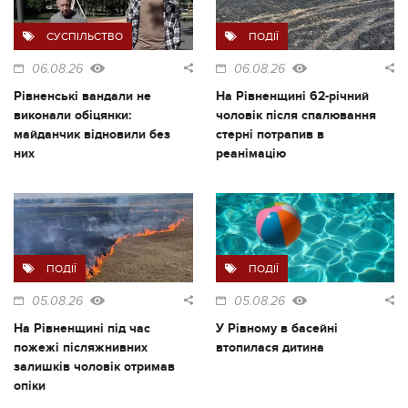
СУСПІЛЬСТВО
ПОДІЇ
06.08.26
06.08.26
Рівненські вандали не
На Рівненщині 62-річний
виконали обіцянки:
чоловік після спалювання
майданчик відновили без
стерні потрапив в
них
реанімацію
ПОДІЇ
ПОДІЇ
05.08.26
05.08.26
На Рівненщині під час
У Рівному в басейні
пожежі післяжнивних
втопилася дитина
залишків чоловік отримав
опіки