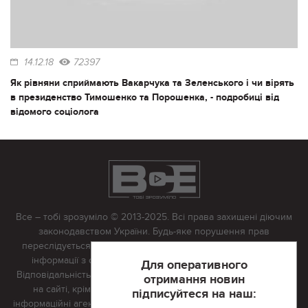
14.12.18
72397
Як рівняни сприймають Вакарчука та Зеленського і чи вірять
в президенство Тимошенко та Порошенка, - подробиці від
відомого соціолога
Все – тобі зрозуміло © 2013-2025. Всі права захищені діючим
законодавством України. Будь-яке порушення прав
переслідується в судовому порядку. Будь-яке відтворення
інформації з сайту тільки з письмово дозволу редакції.
Для оперативного
Відповідальність за достовірність усіх матеріалів, розміщених
отримання новин
на сайті, крім матеріалів, які містять посилання на інші
підписуйтеся на наш:
інформаційні агентства або інтернет-видання, несе редакційна