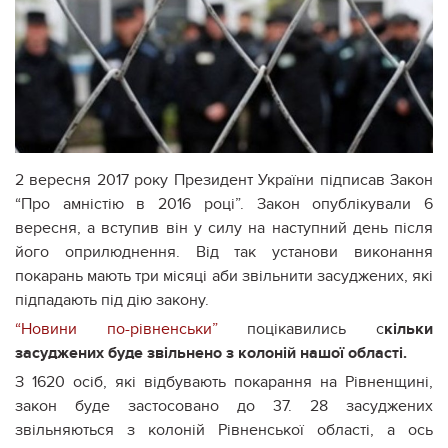
2 вересня 2017 року Президент України підписав Закон
“Про амністію в 2016 році”. Закон опублікували 6
вересня, а вступив він у силу на наступний день після
його оприлюднення. Від так установи виконання
покарань мають три місяці аби звільнити засуджених, які
підпадають під дію закону.
“Новини по-рівненськи”
поцікавились с
кільки
засуджених буде звільнено з колоній нашої області.
З 1620 осіб, які відбувають покарання на Рівненщині,
закон буде застосовано до 37. 28 засуджених
звільняються з колоній Рівненської області, а ось