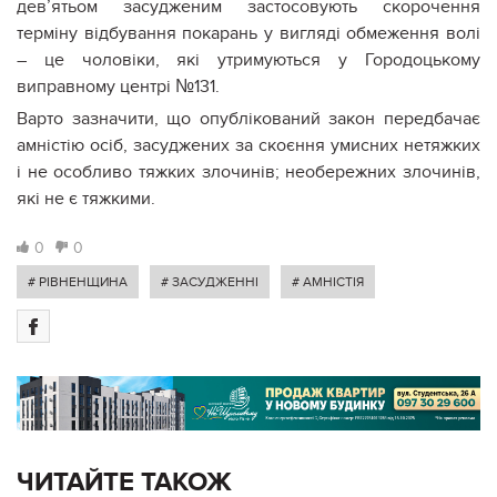
дев’ятьом засудженим застосовують скорочення
терміну відбування покарань у вигляді обмеження волі
– це чоловіки, які утримуються у Городоцькому
виправному центрі №131.
Варто зазначити, що опублікований закон передбачає
амністію осіб, засуджених за скоєння умисних нетяжких
і не особливо тяжких злочинів; необережних злочинів,
які не є тяжкими.
0
0
# РІВНЕНЩИНА
# ЗАСУДЖЕННІ
# АМНІСТІЯ
ЧИТАЙТЕ ТАКОЖ