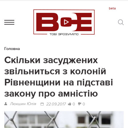
Головна
Скільки засуджених
звільниться з колоній
Рівненщини на підставі
закону про амністію
Люкшин Юлія
0
0
22.09.2017