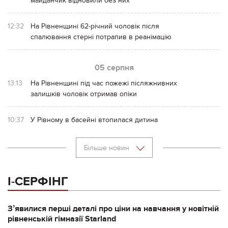
майданчик відновили без них
12:32
На Рівненщині 62-річний чоловік після
спалювання стерні потрапив в реанімацію
05 серпня
13:13
На Рівненщині під час пожежі післяжнивних
залишків чоловік отримав опіки
10:37
У Рівному в басейні втопилася дитина
Більше новин
І-СЕРФІНГ
Зʼявилися перші деталі про ціни на навчання у новітній
рівненській гімназії Starland