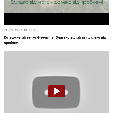
29.09.19
55451
Котеджне містечко Greenville: близько від міста - далеко від
проблем.