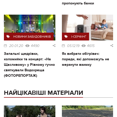
пропонують банки
НОВИНИ ЗАБУДОВНИКІВ
I-СЕРФІНГ
20.01.20
4490
05.12.19
4615
Запальні щедрівки,
Як вибрати обігрівач:
коломийки та концерт: «На
поради, які допоможуть не
Щасливому» у Рівному гучно
мерзнути взимку
святкували Водохреща
(ФОТОРЕПОРТАЖ)
НАЙЦІКАВІШІ МАТЕРІАЛИ