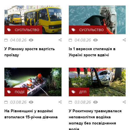
СУСПІЛЬСТВО
СУСПІЛЬСТВО
04.08.26
04.08.26
У Рівному зросте вартість
Із 1 вересня стипендія в
проїзду
Україні зросте вдвічі
ПОДІЇ
ДТП
03.08.26
03.08.26
На Рівненщині у водоймі
У Рокитному травмувалася
втопилася 15-річна дівчина
неповнолітня водійка
мопеду без посвідчення
водія