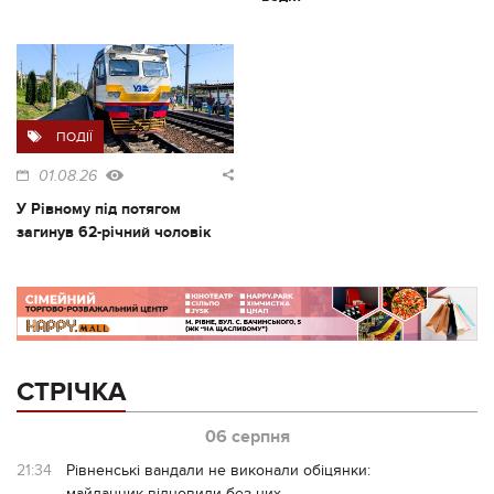
ПОДІЇ
01.08.26
У Рівному під потягом
загинув 62-річний чоловік
СТРІЧКА
06 серпня
21:34
Рівненські вандали не виконали обіцянки:
майданчик відновили без них