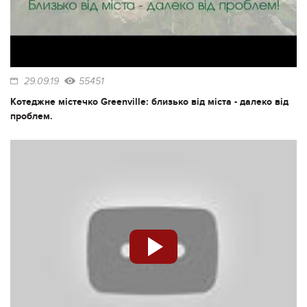
29.09.19
55451
Котеджне містечко Greenville: близько від міста - далеко від
проблем.