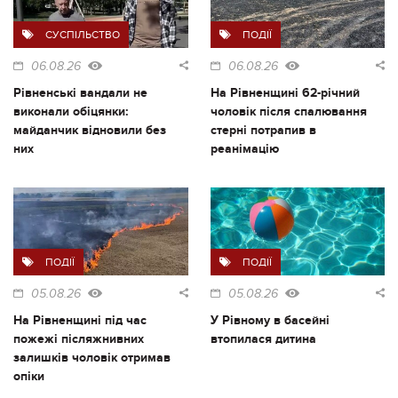
СУСПІЛЬСТВО
ПОДІЇ
06.08.26
06.08.26
Рівненські вандали не
На Рівненщині 62-річний
виконали обіцянки:
чоловік після спалювання
майданчик відновили без
стерні потрапив в
них
реанімацію
ПОДІЇ
ПОДІЇ
05.08.26
05.08.26
На Рівненщині під час
У Рівному в басейні
пожежі післяжнивних
втопилася дитина
залишків чоловік отримав
опіки