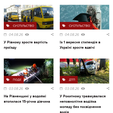
СУСПІЛЬСТВО
СУСПІЛЬСТВО
04.08.26
04.08.26
У Рівному зросте вартість
Із 1 вересня стипендія в
проїзду
Україні зросте вдвічі
ПОДІЇ
ДТП
03.08.26
03.08.26
На Рівненщині у водоймі
У Рокитному травмувалася
втопилася 15-річна дівчина
неповнолітня водійка
мопеду без посвідчення
водія