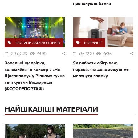
пропонують банки
НОВИНИ ЗАБУДОВНИКІВ
I-СЕРФІНГ
20.01.20
4490
05.12.19
4615
Запальні щедрівки,
Як вибрати обігрівач:
коломийки та концерт: «На
поради, які допоможуть не
Щасливому» у Рівному гучно
мерзнути взимку
святкували Водохреща
(ФОТОРЕПОРТАЖ)
НАЙЦІКАВІШІ МАТЕРІАЛИ