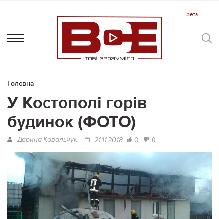
Головна
У Костополі горів
будинок (ФОТО)
Дарина Ковальчук
0
0
21.11.2018