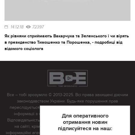
14.12.18
72397
Як рівняни сприймають Вакарчука та Зеленського і чи вірять
в президенство Тимошенко та Порошенка, - подробиці від
відомого соціолога
Все – тобі зрозуміло © 2013-2025. Всі права захищені діючим
законодавством України. Будь-яке порушення прав
переслідується в судовому порядку. Будь-яке відтворення
інформації з сайту тільки з письмово дозволу редакції.
Для оперативного
Відповідальність за достовірність усіх матеріалів, розміщених
отримання новин
на сайті, крім матеріалів, які містять посилання на інші
підписуйтеся на наш:
інформаційні агентства або інтернет-видання, несе редакційна