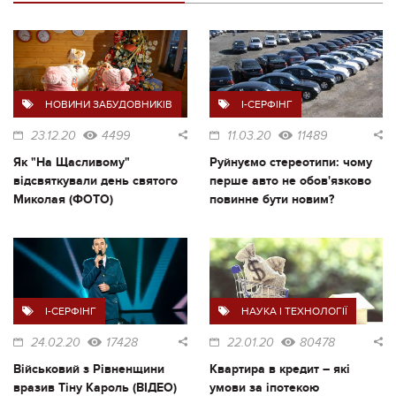
НОВИНИ ЗАБУДОВНИКІВ
I-СЕРФІНГ
23.12.20
4499
11.03.20
11489
Як "На Щасливому"
Руйнуємо стереотипи: чому
відсвяткували день святого
перше авто не обов'язково
Миколая (ФОТО)
повинне бути новим?
I-СЕРФІНГ
НАУКА І ТЕХНОЛОГІЇ
24.02.20
17428
22.01.20
80478
Військовий з Рівненщини
Квартира в кредит – які
вразив Тіну Кароль (ВІДЕО)
умови за іпотекою