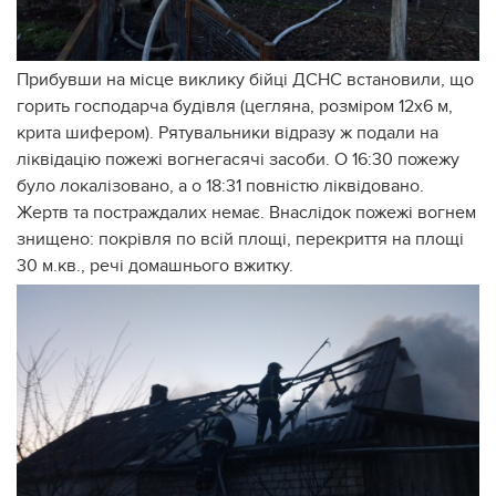
Прибувши на місце виклику бійці ДСНС встановили, що
горить господарча будівля (цегляна, розміром 12х6 м,
крита шифером). Рятувальники відразу ж подали на
ліквідацію пожежі вогнегасячі засоби. О 16:30 пожежу
було локалізовано, а о 18:31 повністю ліквідовано.
Жертв та постраждалих немає. Внаслідок пожежі вогнем
знищено: покрівля по всій площі, перекриття на площі
30 м.кв., речі домашнього вжитку.