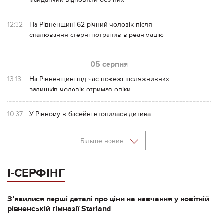
12:32
На Рівненщині 62-річний чоловік після
спалювання стерні потрапив в реанімацію
05 серпня
13:13
На Рівненщині під час пожежі післяжнивних
залишків чоловік отримав опіки
10:37
У Рівному в басейні втопилася дитина
Більше новин
І-СЕРФІНГ
Зʼявилися перші деталі про ціни на навчання у новітній
рівненській гімназії Starland