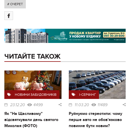
# ОЧЕРЕТ
ЧИТАЙТЕ ТАКОЖ
НОВИНИ ЗАБУДОВНИКІВ
I-СЕРФІНГ
23.12.20
4499
11.03.20
11489
Як "На Щасливому"
Руйнуємо стереотипи: чому
відсвяткували день святого
перше авто не обов'язково
Миколая (ФОТО)
повинне бути новим?