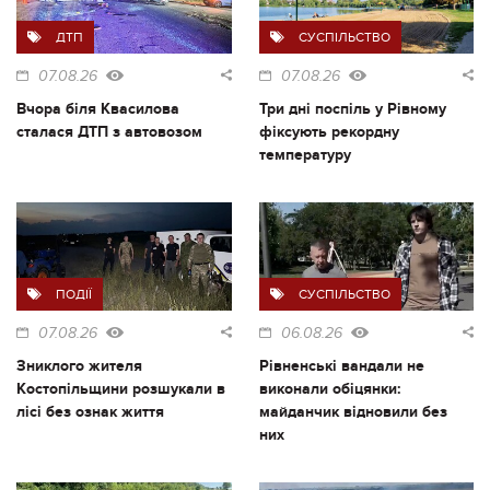
ДТП
СУСПІЛЬСТВО
07.08.26
07.08.26
Вчора біля Квасилова
Три дні поспіль у Рівному
сталася ДТП з автовозом
фіксують рекордну
температуру
ПОДІЇ
СУСПІЛЬСТВО
07.08.26
06.08.26
Зниклого жителя
Рівненські вандали не
Костопільщини розшукали в
виконали обіцянки:
лісі без ознак життя
майданчик відновили без
них