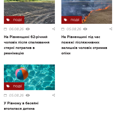
ПОДІЇ
ПОДІЇ
06.08.26
05.08.26
На Рівненщині 62-річний
На Рівненщині під час
чоловік після спалювання
пожежі післяжнивних
стерні потрапив в
залишків чоловік отримав
реанімацію
опіки
ПОДІЇ
05.08.26
У Рівному в басейні
втопилася дитина