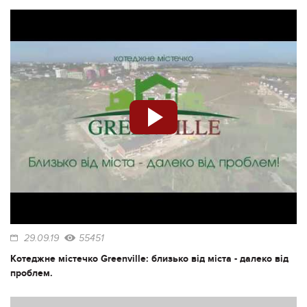
29.09.19
55451
Котеджне містечко Greenville: близько від міста - далеко від
проблем.