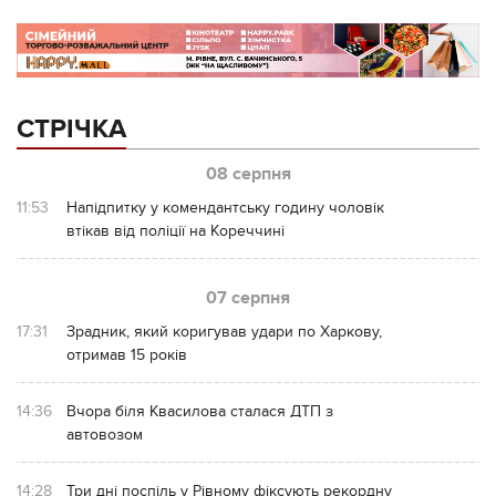
СТРІЧКА
08 серпня
11:53
Напідпитку у комендантську годину чоловік
втікав від поліції на Кореччині
07 серпня
17:31
Зрадник, який коригував удари по Харкову,
отримав 15 років
14:36
Вчора біля Квасилова сталася ДТП з
автовозом
14:28
Три дні поспіль у Рівному фіксують рекордну