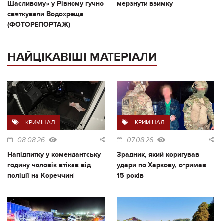
Щасливому» у Рівному гучно
мерзнути взимку
святкували Водохреща
(ФОТОРЕПОРТАЖ)
НАЙЦІКАВІШІ МАТЕРІАЛИ
КРИМІНАЛ
КРИМІНАЛ
08.08.26
07.08.26
Напідпитку у комендантську
Зрадник, який коригував
годину чоловік втікав від
удари по Харкову, отримав
поліції на Кореччині
15 років