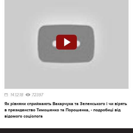
14.12.18
72397
Як рівняни сприймають Вакарчука та Зеленського і чи вірять
в президенство Тимошенко та Порошенка, - подробиці від
відомого соціолога