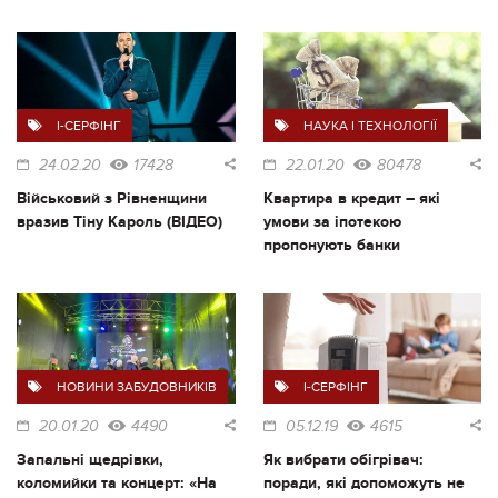
I-СЕРФІНГ
НАУКА І ТЕХНОЛОГІЇ
24.02.20
17428
22.01.20
80478
Військовий з Рівненщини
Квартира в кредит – які
вразив Тіну Кароль (ВІДЕО)
умови за іпотекою
пропонують банки
НОВИНИ ЗАБУДОВНИКІВ
I-СЕРФІНГ
20.01.20
4490
05.12.19
4615
Запальні щедрівки,
Як вибрати обігрівач:
коломийки та концерт: «На
поради, які допоможуть не