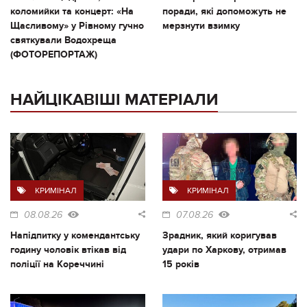
коломийки та концерт: «На
поради, які допоможуть не
Щасливому» у Рівному гучно
мерзнути взимку
святкували Водохреща
(ФОТОРЕПОРТАЖ)
НАЙЦІКАВІШІ МАТЕРІАЛИ
КРИМІНАЛ
КРИМІНАЛ
08.08.26
07.08.26
Напідпитку у комендантську
Зрадник, який коригував
годину чоловік втікав від
удари по Харкову, отримав
поліції на Кореччині
15 років