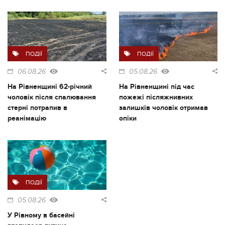
ПОДІЇ
ПОДІЇ
06.08.26
05.08.26
На Рівненщині 62-річний
На Рівненщині під час
чоловік після спалювання
пожежі післяжнивних
стерні потрапив в
залишків чоловік отримав
реанімацію
опіки
ПОДІЇ
05.08.26
У Рівному в басейні