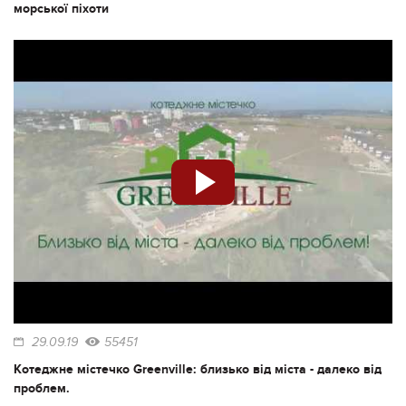
морської піхоти
29.09.19
55451
Котеджне містечко Greenville: близько від міста - далеко від
проблем.