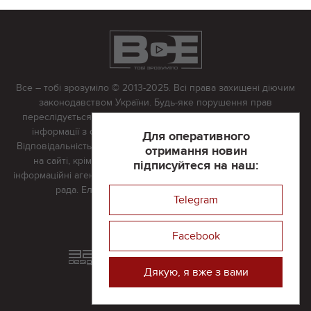
Все – тобі зрозуміло © 2013-2025. Всі права захищені діючим
законодавством України. Будь-яке порушення прав
переслідується в судовому порядку. Будь-яке відтворення
інформації з сайту тільки з письмово дозволу редакції.
Для оперативного
Відповідальність за достовірність усіх матеріалів, розміщених
отримання новин
на сайті, крім матеріалів, які містять посилання на інші
підписуйтеся на наш:
інформаційні агентства або інтернет-видання, несе редакційна
рада. Електронна пошта:
vserivne@gmail.com
Telegram
Реклама на сайті
Facebook
Розроблений та підтримується
в
компанії 32х32
Дякую, я вже з вами