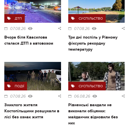
ДТП
СУСПІЛЬСТВО
07.08.26
07.08.26
Вчора біля Квасилова
Три дні поспіль у Рівному
сталася ДТП з автовозом
фіксують рекордну
температуру
ПОДІЇ
СУСПІЛЬСТВО
07.08.26
06.08.26
Зниклого жителя
Рівненські вандали не
Костопільщини розшукали в
виконали обіцянки:
лісі без ознак життя
майданчик відновили без
них