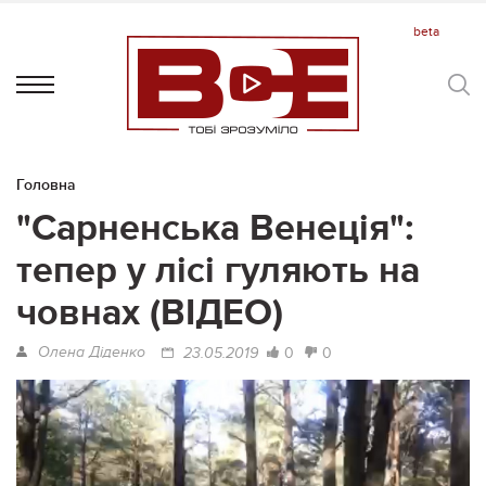
Головна
"Сарненська Венеція":
тепер у лісі гуляють на
човнах (ВІДЕО)
Олена Діденко
0
0
23.05.2019