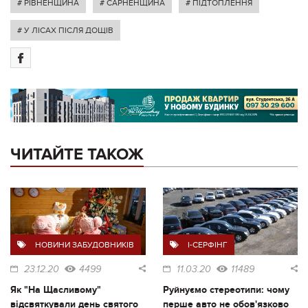
# РІВНЕНЩИНА
# САРНЕНЩИНА
# ПІДТОПЛЕННЯ
# У ЛІСАХ ПІСЛЯ ДОЩІВ
ЧИТАЙТЕ ТАКОЖ
НОВИНИ ЗАБУДОВНИКІВ
I-СЕРФІНГ
23.12.20
4499
11.03.20
11489
Як "На Щасливому"
Руйнуємо стереотипи: чому
відсвяткували день святого
перше авто не обов'язково