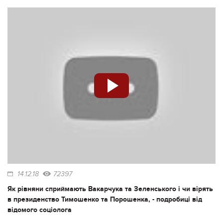
14.12.18
72397
Як рівняни сприймають Вакарчука та Зеленського і чи вірять
в президенство Тимошенко та Порошенка, - подробиці від
відомого соціолога