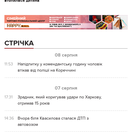
втопилася дитина
СТРІЧКА
08 серпня
11:53
Напідпитку у комендантську годину чоловік
втікав від поліції на Кореччині
07 серпня
17:31
Зрадник, який коригував удари по Харкову,
отримав 15 років
14:36
Вчора біля Квасилова сталася ДТП з
автовозом