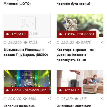
Миколая (ФОТО)
повинне бути новим?
I-СЕРФІНГ
НАУКА І ТЕХНОЛОГІЇ
24.02.20
17428
22.01.20
80478
Військовий з Рівненщини
Квартира в кредит – які
вразив Тіну Кароль (ВІДЕО)
умови за іпотекою
пропонують банки
НОВИНИ ЗАБУДОВНИКІВ
I-СЕРФІНГ
20.01.20
4490
05.12.19
4615
Запальні щедрівки,
Як вибрати обігрівач: