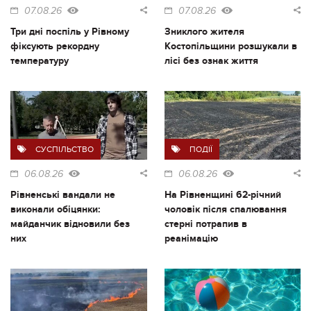
07.08.26
07.08.26
Три дні поспіль у Рівному
Зниклого жителя
фіксують рекордну
Костопільщини розшукали в
температуру
лісі без ознак життя
СУСПІЛЬСТВО
ПОДІЇ
06.08.26
06.08.26
Рівненські вандали не
На Рівненщині 62-річний
виконали обіцянки:
чоловік після спалювання
майданчик відновили без
стерні потрапив в
них
реанімацію