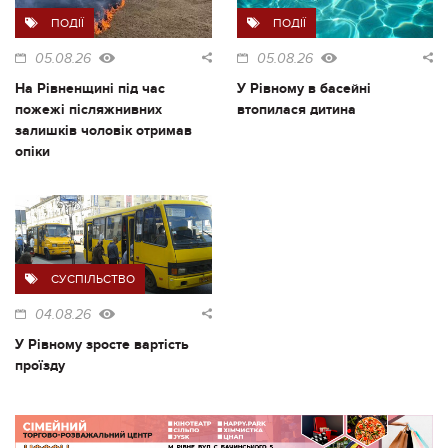
ПОДІЇ
ПОДІЇ
05.08.26
05.08.26
На Рівненщині під час
У Рівному в басейні
пожежі післяжнивних
втопилася дитина
залишків чоловік отримав
опіки
СУСПІЛЬСТВО
04.08.26
У Рівному зросте вартість
проїзду