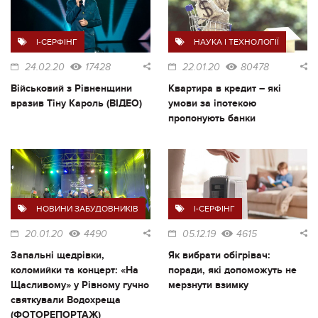
I-СЕРФІНГ
НАУКА І ТЕХНОЛОГІЇ
24.02.20
17428
22.01.20
80478
Військовий з Рівненщини
Квартира в кредит – які
вразив Тіну Кароль (ВІДЕО)
умови за іпотекою
пропонують банки
НОВИНИ ЗАБУДОВНИКІВ
I-СЕРФІНГ
20.01.20
4490
05.12.19
4615
Запальні щедрівки,
Як вибрати обігрівач:
коломийки та концерт: «На
поради, які допоможуть не
Щасливому» у Рівному гучно
мерзнути взимку
святкували Водохреща
(ФОТОРЕПОРТАЖ)