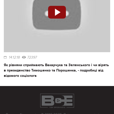
14.12.18
72397
Як рівняни сприймають Вакарчука та Зеленського і чи вірять
в президенство Тимошенко та Порошенка, - подробиці від
відомого соціолога