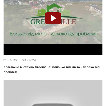
29.09.19
55451
Котеджне містечко Greenville: близько від міста - далеко від
проблем.