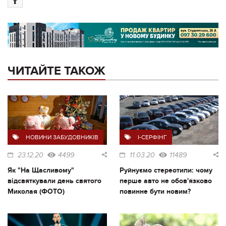
ЧИТАЙТЕ ТАКОЖ
НОВИНИ ЗАБУДОВНИКІВ
I-СЕРФІНГ
23.12.20
4499
11.03.20
11489
Як "На Щасливому"
Руйнуємо стереотипи: чому
відсвяткували день святого
перше авто не обов'язково
Миколая (ФОТО)
повинне бути новим?