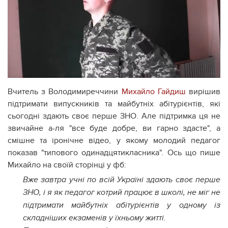
Вчитель з Володимиреччини
Михайло Гайдиш
вирішив
підтримати випускників та майбутніх абітурієнтів, які
сьогодні здають своє перше ЗНО. Але підтримка ця не
звичайне а-ля "все буде добре, ви гарно здасте", а
смішне та іронічне відео, у якому молодий педагог
показав "типового одинадцятикласника". Ось що пише
Михайло на своїй сторінці у фб:
Вже завтра учні по всій Україні здають своє перше
ЗНО, і я як педагог котрий працює в школі, не міг не
підтримати майбутніх абітурієнтів у одному із
складніших екзаменів у їхньому житті.