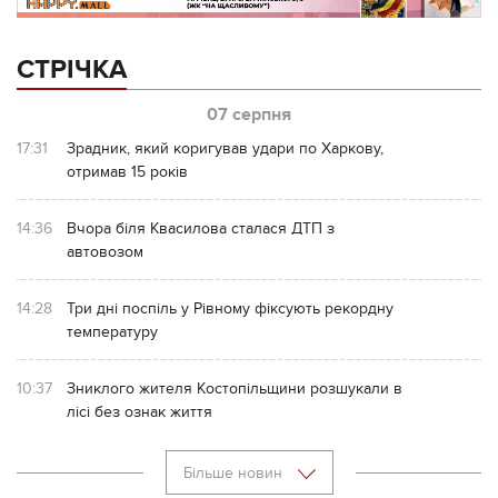
СТРІЧКА
07 серпня
17:31
Зрадник, який коригував удари по Харкову,
отримав 15 років
14:36
Вчора біля Квасилова сталася ДТП з
автовозом
14:28
Три дні поспіль у Рівному фіксують рекордну
температуру
10:37
Зниклого жителя Костопільщини розшукали в
лісі без ознак життя
Більше новин