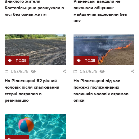
Зниклого жителя
Рівненські вандали не
Костопільщини розшукали в
виконали обіцянки:
лісі без ознак життя
майданчик відновили без
них
ПОДІЇ
ПОДІЇ
06.08.26
05.08.26
На Рівненщині 62-річний
На Рівненщині під час
чоловік після спалювання
пожежі післяжнивних
стерні потрапив в
залишків чоловік отримав
реанімацію
опіки