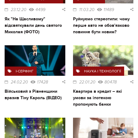
23.12.20
4499
11.03.20
11489
Як "На Щасливому"
Руйнуємо стереотипи: чому
відсвяткували день святого
перше авто не обов'язково
Миколая (ФОТО)
повинне бути новим?
I-СЕРФІНГ
НАУКА І ТЕХНОЛОГІЇ
24.02.20
17428
22.01.20
80478
Військовий з Рівненщини
Квартира в кредит – які
вразив Тіну Кароль (ВІДЕО)
умови за іпотекою
пропонують банки