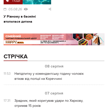
ПОДІЇ
05.08.26
У Рівному в басейні
втопилася дитина
СТРІЧКА
08 серпня
11:53
Напідпитку у комендантську годину чоловік
втікав від поліції на Кореччині
07 серпня
17:31
Зрадник, який коригував удари по Харкову,
отримав 15 років