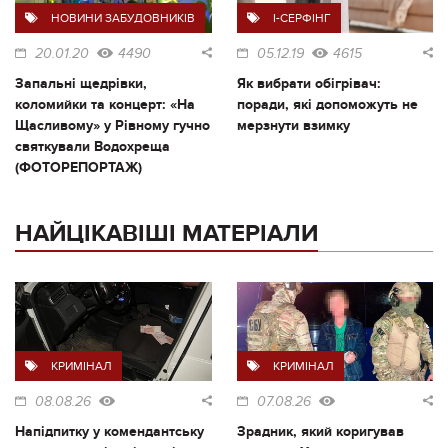
НОВИНИ ЗАБУДОВНИКІВ
I-СЕРФІНГ
20.01.20
4490
05.12.19
4615
Запальні щедрівки,
Як вибрати обігрівач:
коломийки та концерт: «На
поради, які допоможуть не
Щасливому» у Рівному гучно
мерзнути взимку
святкували Водохреща
(ФОТОРЕПОРТАЖ)
НАЙЦІКАВІШІ МАТЕРІАЛИ
КРИМІНАЛ
КРИМІНАЛ
08.08.26
07.08.26
Напідпитку у комендантську
Зрадник, який коригував