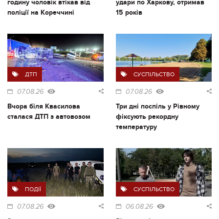
годину чоловік втікав від
удари по Харкову, отримав
поліції на Кореччині
15 років
ДТП
СУСПІЛЬСТВО
07.08.26
07.08.26
Вчора біля Квасилова
Три дні поспіль у Рівному
сталася ДТП з автовозом
фіксують рекордну
температуру
ПОДІЇ
СУСПІЛЬСТВО
07.08.26
06.08.26