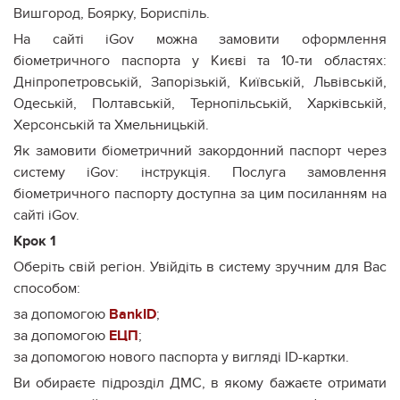
Вишгород, Боярку, Бориспіль.
На сайті iGov можна замовити оформлення
біометричного паспорта у Києві та 10-ти областях:
Дніпропетровській, Запорізькій, Київській, Львівській,
Одеській, Полтавській, Тернопільській, Харківській,
Херсонській та Хмельницькій.
Як замовити біометричний закордонний паспорт через
систему iGov: інструкція. Послуга замовлення
біометричного паспорту доступна за цим посиланням на
сайті iGov.
Крок 1
Оберiть свiй регiон. Увiйдiть в систему зручним для Вас
способом:
за допомогою
BankID
;
за допомогою
ЕЦП
;
за допомогою нового паспорта у виглядi ID-картки.
Ви обираєте підрозділ ДМС, в якому бажаєте отримати