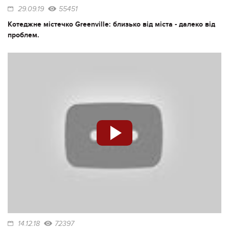
29.09.19
55451
Котеджне містечко Greenville: близько від міста - далеко від
проблем.
14.12.18
72397