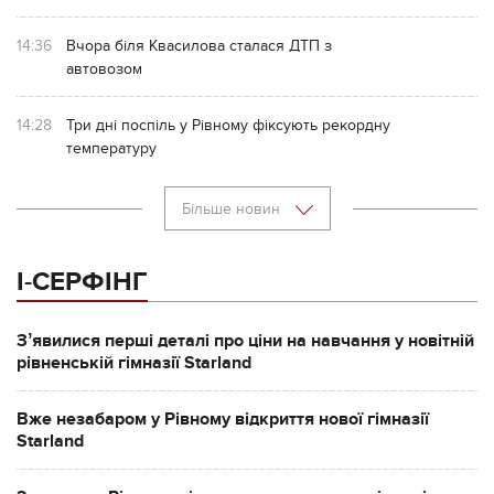
14:36
Вчора біля Квасилова сталася ДТП з
автовозом
14:28
Три дні поспіль у Рівному фіксують рекордну
температуру
Більше новин
І-СЕРФІНГ
Зʼявилися перші деталі про ціни на навчання у новітній
рівненській гімназії Starland
Вже незабаром у Рівному відкриття нової гімназії
Starland