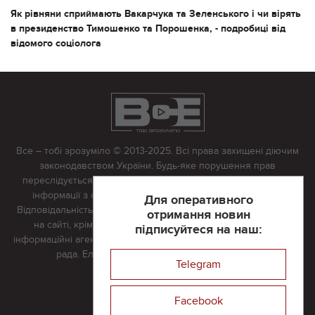
Як рівняни сприймають Вакарчука та Зеленського і чи вірять
в президенство Тимошенко та Порошенка, - подробиці від
відомого соціолога
Все – тобі зрозуміло © 2013-2025. Всі права захищені діючим
законодавством України. Будь-яке порушення прав
переслідується в судовому порядку. Будь-яке відтворення
інформації з сайту тільки з письмово дозволу редакції.
Для оперативного
Відповідальність за достовірність усіх матеріалів, розміщених
отримання новин
на сайті, крім матеріалів, які містять посилання на інші
підписуйтеся на наш:
інформаційні агентства або інтернет-видання, несе редакційна
рада. Електронна пошта:
vserivne@gmail.com
Telegram
Реклама на сайті
Facebook