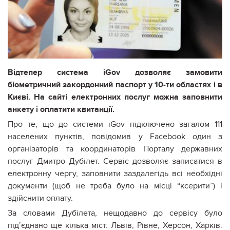
Відтепер система iGov дозволяє замовити
біометричний закордонний паспорт у 10-ти областях і в
Києві. На сайті електронних послуг можна заповнити
анкету і оплатити квитанції.
Про те, що до системи iGov підключено загалом 111
населених пунктів, повідомив у Facebook один з
організаторів та координаторів Порталу державних
послуг Дмитро Дубілет. Сервіс дозволяє записатися в
електронну чергу, заповнити заздалегідь всі необхідні
документи (щоб не треба було на місці “ксерити”) і
здійснити оплату.
За словами Дубілета, нещодавно до сервісу було
під’єднано ще кілька міст: Львів, Рівне, Херсон, Харків.