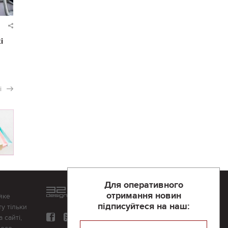
і
і
Для оперативного
Розроблений та підтримується
отримання новин
яке
в
компанії 32х32
підписуйтеся на наш:
у тільки
 сайті,