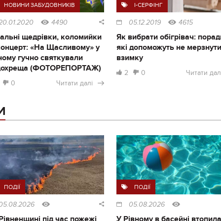
НОВИНИ ЗАБУДОВНИКІВ
I-СЕРФІНГ
20.01.2020
4490
05.12.2019
4615
альні щедрівки, коломийки
Як вибрати обігрівач: порад
концерт: «На Щасливому» у
які допоможуть не мерзнут
ному гучно святкували
взимку
дохреща (ФОТОРЕПОРТАЖ)
2
0
Читати дал
0
Читати далі
И
ПОДІЇ
ПОДІЇ
05.08.2026
05.08.2026
Рівненщині під час пожежі
У Рівному в басейні втопил