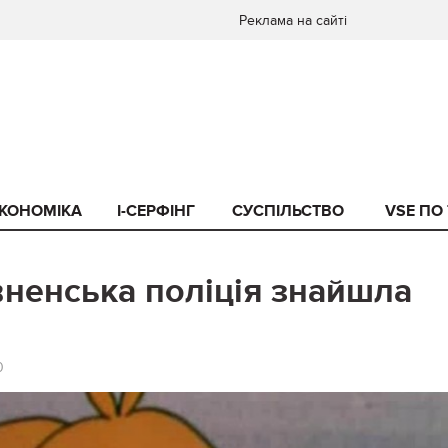
Реклама на сайті
КОНОМІКА
I-СЕРФІНГ
СУСПІЛЬСТВО
VSE ПО
вненська поліція знайшла
0