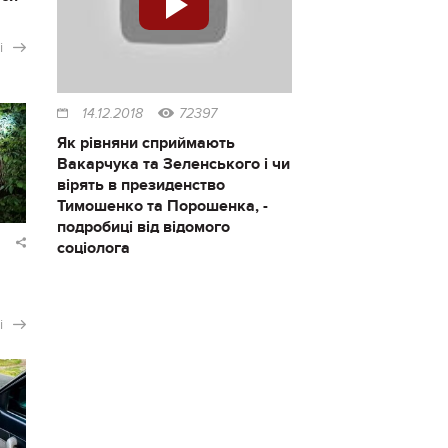
і
14.12.2018
72397
Як рівняни сприймають
Вакарчука та Зеленського і чи
вірять в президенство
Тимошенко та Порошенка, -
подробиці від відомого
соціолога
і