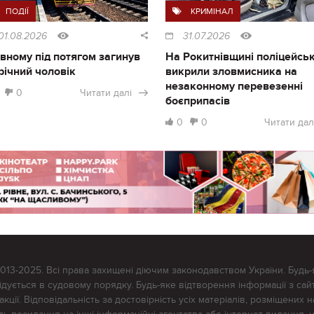
ПОДІЇ
КРИМІНАЛ
01.08.2026
31.07.2026
івному під потягом загинув
На Рокитнівщині поліцейськ
річний чоловік
викрили зловмисника на
незаконному перевезенні
0
Читати далі
боєприпасів
0
0
Читати дал
2013-2025. Всі права захищені діючим законодавством України. Будь-
ується в судовому порядку. Будь-яке відтворення інформації з сайт
ції. Відповідальність за достовірність усіх матеріалів, розміщених на