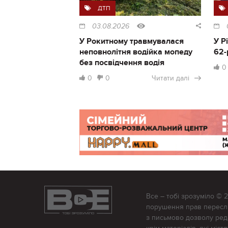
ДТП
03.08.2026
У Рокитному травмувалася
У Р
неповнолітня водійка мопеду
62-
без посвідчення водія
0
0
0
Читати далі
Все – тобі зрозуміло © 
порушення прав переслід
з письмово дозволу редак