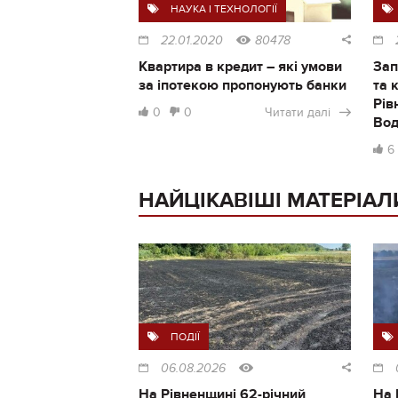
НАУКА І ТЕХНОЛОГІЇ
22.01.2020
80478
Квартира в кредит – які умови
Зап
за іпотекою пропонують банки
та 
Рів
0
0
Читати далі
Во
6
НАЙЦІКАВІШІ МАТЕРІАЛ
ПОДІЇ
06.08.2026
На Рівненщині 62-річний
На 