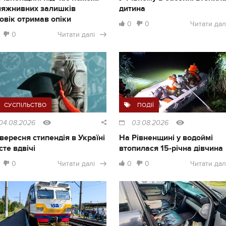
ляжнивних залишків
дитина
овік отримав опіки
0
0
Читати дал
0
Читати далі
СУСПІЛЬСТВО
ПОДІЇ
04.08.2026
03.08.2026
1 вересня стипендія в Україні
На Рівненщині у водоймі
сте вдвічі
втопилася 15-річна дівчина
0
Читати далі
0
0
Читати дал