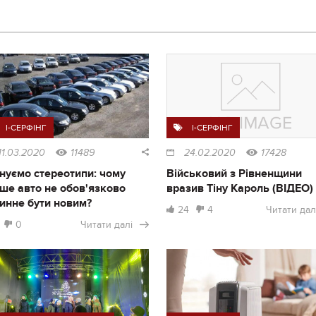
I-СЕРФІНГ
I-СЕРФІНГ
11.03.2020
11489
24.02.2020
17428
нуємо стереотипи: чому
Військовий з Рівненщини
ше авто не обов'язково
вразив Тіну Кароль (ВІДЕО)
инне бути новим?
24
4
Читати дал
0
Читати далі