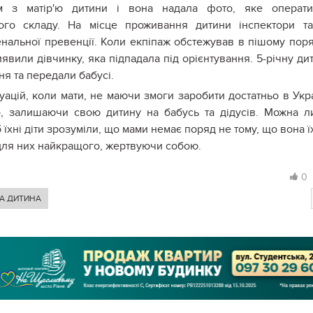
ком з матір'ю дитини і вона надала фото, яке операт
го складу. На місце проживання дитини інспектори т
нальної превенції. Коли екпіпаж обстежував в пішому пор
явили дівчинку, яка підпадала під орієнтування. 5-річну ди
ня та передали бабусі.
уацій, коли мати, не маючи змоги заробити достатньо в Укра
б, залишаючи свою дитину на бабусь та дідусів. Можна 
 їхні діти зрозуміли, що мами немає поряд не тому, що вона ї
 для них найкращого, жертвуючи собою.
0
НА ДИТИНА