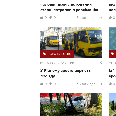
чоловік після спалювання
піс
стерні потрапив в реанімацію
чол
0
0
Читати далі
0
СУСПІЛЬСТВО
04.08.2026
У Рівному зросте вартість
Із 
проїзду
зро
0
0
Читати далі
0