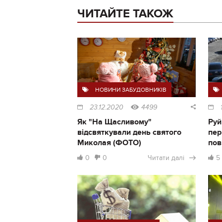
ЧИТАЙТЕ ТАКОЖ
НОВИНИ ЗАБУДОВНИКІВ
23.12.2020
4499
Як "На Щасливому"
Руй
відсвяткували день святого
пер
Миколая (ФОТО)
пов
0
0
Читати далі
5