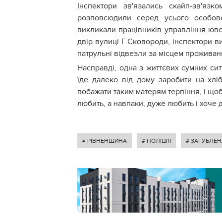
Інспектори зв'язались скайп-зв'яз
розповсюдили серед усього особово
викликали працівників управління юве
двір вулиці Г.Сковороди, інспектори ви
патрульні відвезли за місцем проживан
Насправді, одна з життєвих сумних сит
їде далеко від дому заробити на хлі
побажати таким матерям терпіння, і щоб
любить, а навпаки, дуже любить і хоче
# РІВНЕНЩИНА
# ПОЛІЦІЯ
# ЗАГУБЛЕ