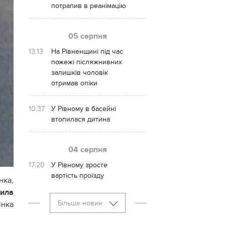
потрапив в реанімацію
05 серпня
13:13
На Рівненщині під час
пожежі післяжнивних
залишків чоловік
отримав опіки
10:37
У Рівному в басейні
втопилася дитина
04 серпня
17:20
У Рівному зросте
вартість проїзду
нка,
била
Більше новин
інка