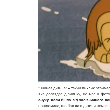
"Зникла дитина" – такий виклик отримали
яка доглядає дівчинку, не має її фот
онуку, коли йшла від залізничного во
повідомила, що батька в дитини немає, а