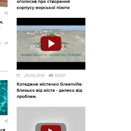
оголосив про створення
корпусу морської піхоти
и,
и
і
29.09.2019
55451
Котеджне містечко Greenville:
близько від міста - далеко від
проблем.
ася