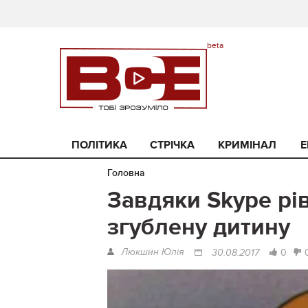
ПОЛІТИКА
СТРІЧКА
КРИМІНАЛ
Е
Головна
Завдяки Skype рі
згублену дитину
Люкшин Юлія
0
30.08.2017