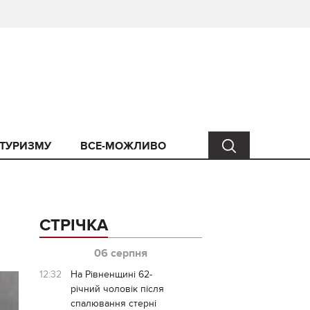
 ТУРИЗМУ
ВСЕ-МОЖЛИВО
СТРІЧКА
06 серпня
12:32
На Рівненщині 62-
річний чоловік після
спалювання стерні