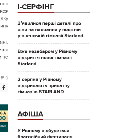
ивно
І-СЕРФІНГ
акож
ядку
Зʼявилися перші деталі про
тину
ціни на навчання у новітній
рівненській гімназії Starland
їні,
лише
Вже незабаром у Рівному
х не
відкриття нової гімназії
Starland
0
2 серпня у Рівному
відкривають приватну
гімназію STARLAND
АФІША
У Рівному відбудеться
благодійний фестиваль