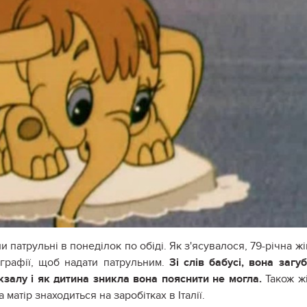
 патрульні в понеділок по обіді. Як з'ясувалося, 79-річна жі
ографії, щоб надати патрульним.
Зі слів бабусі, вона загу
кзалу і як дитина зникла вона пояснити не могла.
Також ж
 матір знаходиться на заробітках в І
талії.