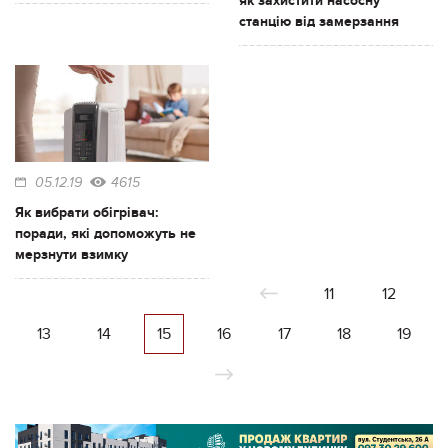
як захистити насосну
станцію від замерзання
05.12.19
4615
Як вибрати обігрівач:
поради, які допоможуть не
мерзнути взимку
11
12
13
14
15
16
17
18
19