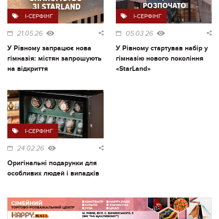
I-СЕРФІНГ
I-СЕРФІНГ
21.05.26
05.03.26
У Рівному запрацює нова
У Рівному стартував набір у
гімназія: містян запрошують
гімназію нового покоління
на відкриття
«StarLand»
I-СЕРФІНГ
24.02.26
Оригінальні подарунки для
особливих людей і випадків