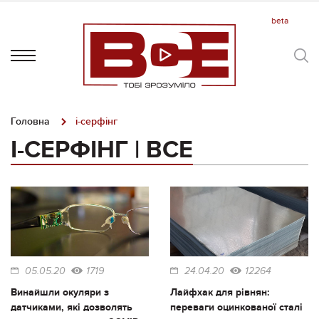
Головна
i-серфінг
I-СЕРФІНГ | ВСЕ
05.05.20
1719
24.04.20
12264
Винайшли окуляри з
Лайфхак для рівнян:
датчиками, які дозволять
переваги оцинкованої сталі