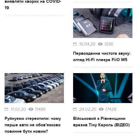
виявляти хворих на COVID-
19
16.04.20
1556
Первозданна чистота звуку:
огляд Hi-Fi плеєра FiiO M5
11.03.20
11489
24.02.20
17428
Руйнуємо стереотипи: чому
Військовий з Рівненщини
перше авто не обов'язково
вразив Тіну Кароль (ВІДЕО)
повинне бути новим?