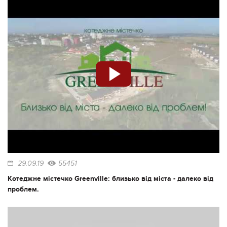
29.09.19
55451
Котеджне містечко Greenville: близько від міста - далеко від
проблем.