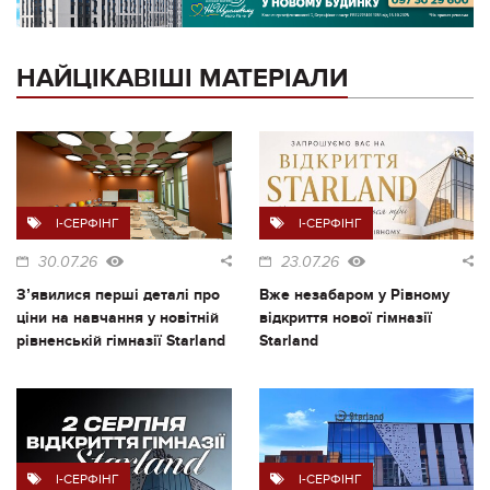
НАЙЦІКАВІШІ МАТЕРІАЛИ
I-СЕРФІНГ
I-СЕРФІНГ
30.07.26
23.07.26
Зʼявилися перші деталі про
Вже незабаром у Рівному
ціни на навчання у новітній
відкриття нової гімназії
рівненській гімназії Starland
Starland
I-СЕРФІНГ
I-СЕРФІНГ