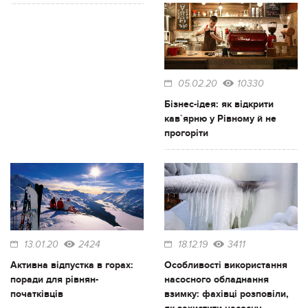
05.02.20
10330
Бізнес-ідея: як відкрити
кав`ярню у Рівному й не
прогоріти
13.01.20
2424
18.12.19
3411
Активна відпустка в горах:
Особливості використання
поради для рівнян-
насосного обладнання
початківців
взимку: фахівці розповіли,