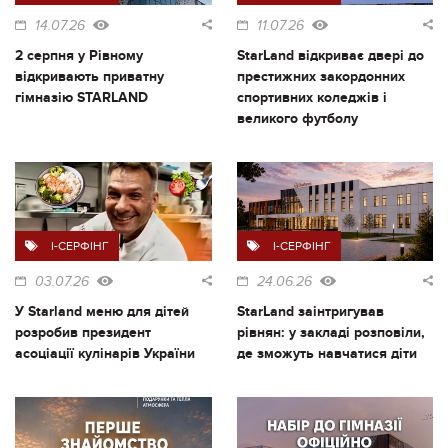
14.07.26
11.07.26
2 серпня у Рівному
StarLand відкриває двері до
відкривають приватну
престижних закордонних
гімназію STARLAND
спортивних коледжів і
великого футболу
I-СЕРФІНГ
I-СЕРФІНГ
03.07.26
24.06.26
У Starland меню для дітей
StarLand заінтригував
розробив президент
рівнян: у закладі розповіли,
асоціації кулінарів України
де зможуть навчатися діти