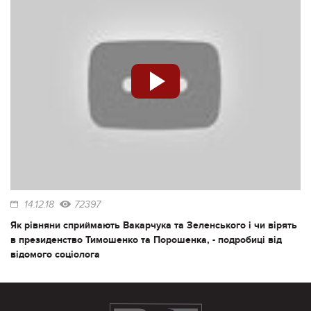
14.12.18
72397
Як рівняни сприймають Вакарчука та Зеленського і чи вірять
в президенство Тимошенко та Порошенка, - подробиці від
відомого соціолога