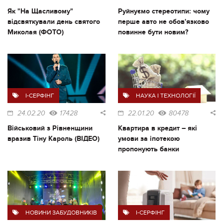
Як "На Щасливому"
Руйнуємо стереотипи: чому
відсвяткували день святого
перше авто не обов'язково
Миколая (ФОТО)
повинне бути новим?
I-СЕРФІНГ
НАУКА І ТЕХНОЛОГІЇ
24.02.20
17428
22.01.20
80478
Військовий з Рівненщини
Квартира в кредит – які
вразив Тіну Кароль (ВІДЕО)
умови за іпотекою
пропонують банки
НОВИНИ ЗАБУДОВНИКІВ
I-СЕРФІНГ