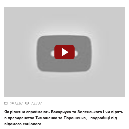
14.12.18
72397
Як рівняни сприймають Вакарчука та Зеленського і чи вірять
в президенство Тимошенко та Порошенка, - подробиці від
відомого соціолога