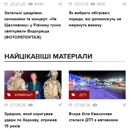
20.01.20
4490
05.12.19
4615
Запальні щедрівки,
Як вибрати обігрівач:
коломийки та концерт: «На
поради, які допоможуть не
Щасливому» у Рівному гучно
мерзнути взимку
святкували Водохреща
(ФОТОРЕПОРТАЖ)
НАЙЦІКАВІШІ МАТЕРІАЛИ
КРИМІНАЛ
ДТП
07.08.26
07.08.26
Зрадник, який коригував
Вчора біля Квасилова
удари по Харкову, отримав
сталася ДТП з автовозом
15 років