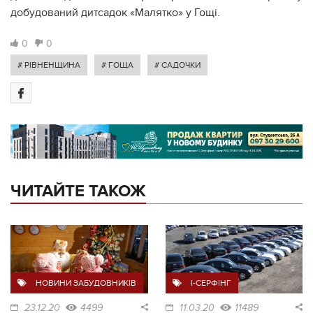
добудований дитсадок «Малятко» у Гощі.
0
0
# РІВНЕНЩИНА
# ГОЩА
# САДОЧКИ
ЧИТАЙТЕ ТАКОЖ
НОВИНИ ЗАБУДОВНИКІВ
I-СЕРФІНГ
23.12.20
4499
11.03.20
11489