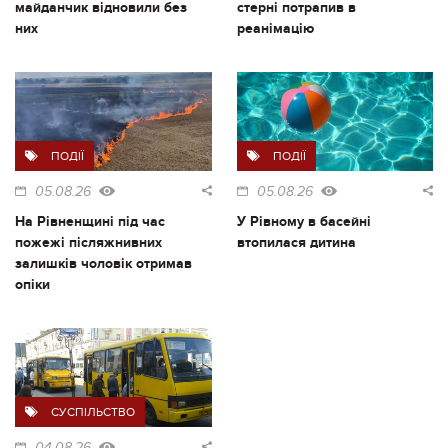
майданчик відновили без
стерні потрапив в
них
реанімацію
ПОДІЇ
ПОДІЇ
05.08.26
05.08.26
На Рівненщині під час
У Рівному в басейні
пожежі післяжнивних
втопилася дитина
залишків чоловік отримав
опіки
СУСПІЛЬСТВО
04.08.26