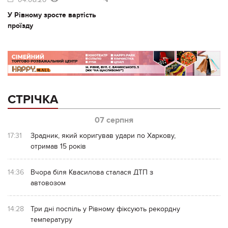
У Рівному зросте вартість
проїзду
СТРІЧКА
07 серпня
17:31
Зрадник, який коригував удари по Харкову,
отримав 15 років
14:36
Вчора біля Квасилова сталася ДТП з
автовозом
14:28
Три дні поспіль у Рівному фіксують рекордну
температуру