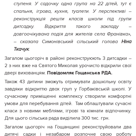
ступеня. У садочку одна група на 22 дітей, тут є
спальня, ігрова, кухня, туалети. У перспективі –
реконструкція решти класів школи під групи
дитсадку. Відкриття такого закладу –
довгоочікувана подія для жителів села Франівка»,
– сказала Симонівський сільський голова
Ніна
Ткачук
.
Загалом цьогоріч в районі реконструюють 3 дитсадки –
2 з них вже на Святого Миколая урочисто відкрили свої
двері вихованцям.
Повідомляє Гощанська РДА.
Також 43 дитини зможуть отримувати дошкільну освіту
завдяки відкриттю двох груп у Горбаківській школі. У
сучасному приміщенні комплексу створили комфортні
умови для перебування дітей. Там облаштували сучасні
класи з новими меблями, ігрові та кімнати відпочинку.
Для цього сільська рада виділила 300 тис. грн.
Загалом цьогоріч на Гощанщині реконструйовали два
дитячі садки і незабаром розпочне свою роботу