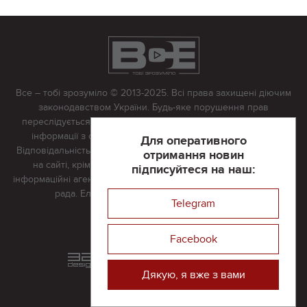
Все – тобі зрозуміло © 2013-2025. Всі права захищені діючим
законодавством України. Будь-яке порушення прав
переслідується в судовому порядку. Будь-яке відтворення
інформації з сайту тільки з письмово дозволу редакції.
Для оперативного
Відповідальність за достовірність усіх матеріалів, розміщених
отримання новин
на сайті, крім матеріалів, які містять посилання на інші
підписуйтеся на наш:
інформаційні агентства або інтернет-видання, несе редакційна
рада. Електронна пошта:
vserivne@gmail.com
Telegram
Реклама на сайті
Facebook
Розроблений та підтримується
в
компанії 32х32
Дякую, я вже з вами