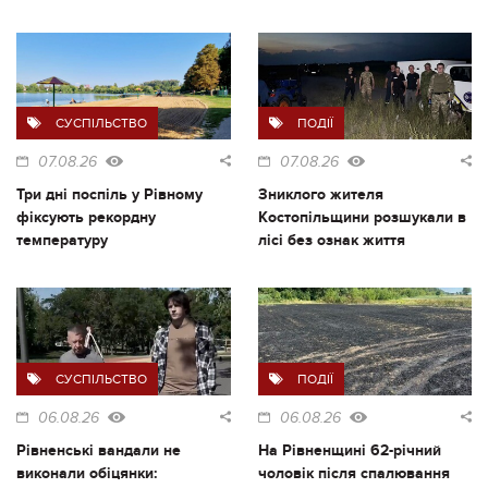
СУСПІЛЬСТВО
ПОДІЇ
07.08.26
07.08.26
Три дні поспіль у Рівному
Зниклого жителя
фіксують рекордну
Костопільщини розшукали в
температуру
лісі без ознак життя
СУСПІЛЬСТВО
ПОДІЇ
06.08.26
06.08.26
Рівненські вандали не
На Рівненщині 62-річний
виконали обіцянки:
чоловік після спалювання