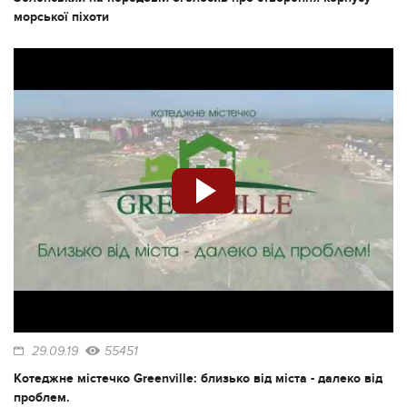
морської піхоти
29.09.19
55451
Котеджне містечко Greenville: близько від міста - далеко від
проблем.