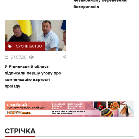
незаконному перевезенні
боєприпасів
СУСПІЛЬСТВО
31.07.26
У Рівненській області
підписали першу угоду про
компенсацію вартості
проїзду
СТРІЧКА