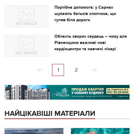
Портібна допомога: у Сарнах
шукають батьків хлопчика, що
гуляв біля дороги
Область хворих сердець – чому для
Рівненщини важливі нові
кардіоцентри та навчені лікарі
1
2
НАЙЦІКАВІШІ МАТЕРІАЛИ