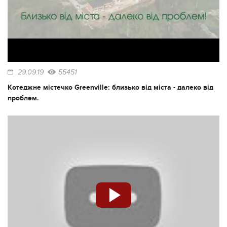
29.09.19
55451
Котеджне містечко Greenville: близько від міста - далеко від
проблем.