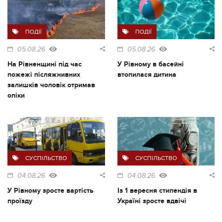
ПОДІЇ
ПОДІЇ
05.08.26
05.08.26
На Рівненщині під час
У Рівному в басейні
пожежі післяжнивних
втопилася дитина
залишків чоловік отримав
опіки
СУСПІЛЬСТВО
СУСПІЛЬСТВО
04.08.26
04.08.26
У Рівному зросте вартість
Із 1 вересня стипендія в
проїзду
Україні зросте вдвічі