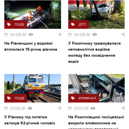
ПОДІЇ
ДТП
03.08.26
03.08.26
На Рівненщині у водоймі
У Рокитному травмувалася
втопилася 15-річна дівчина
неповнолітня водійка
мопеду без посвідчення
водія
ПОДІЇ
КРИМІНАЛ
01.08.26
31.07.26
У Рівному під потягом
На Рокитнівщині поліцейські
загинув 62-річний чоловік
викрили зловмисника на