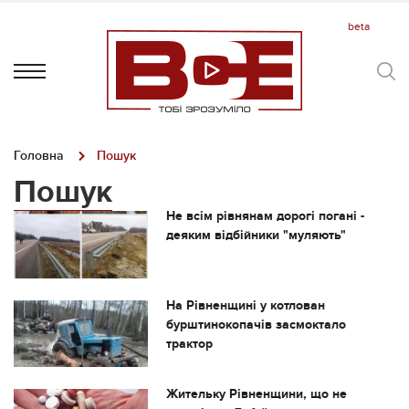
Головна
Пошук
Пошук
Не всім рівнянам дорогі погані -
деяким відбійники "муляють"
На Рівненщині у котлован
бурштинокопачів засмоктало
трактор
Жительку Рівненщини, що не