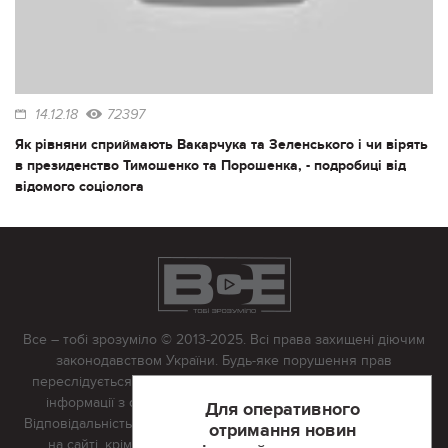
14.12.18
72397
Як рівняни сприймають Вакарчука та Зеленського і чи вірять
в президенство Тимошенко та Порошенка, - подробиці від
відомого соціолога
Все – тобі зрозуміло © 2013-2025. Всі права захищені діючим
законодавством України. Будь-яке порушення прав
переслідується в судовому порядку. Будь-яке відтворення
інформації з сайту тільки з письмово дозволу редакції.
Для оперативного
Відповідальність за достовірність усіх матеріалів, розміщених
отримання новин
на сайті, крім матеріалів, які містять посилання на інші