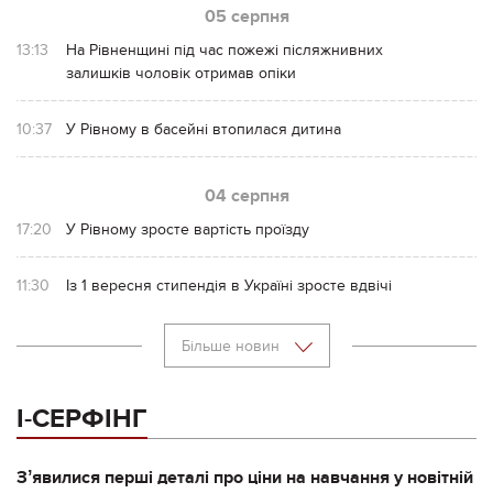
05 серпня
13:13
На Рівненщині під час пожежі післяжнивних
залишків чоловік отримав опіки
10:37
У Рівному в басейні втопилася дитина
04 серпня
17:20
У Рівному зросте вартість проїзду
11:30
Із 1 вересня стипендія в Україні зросте вдвічі
Більше новин
І-СЕРФІНГ
Зʼявилися перші деталі про ціни на навчання у новітній